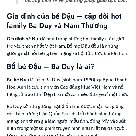
Thương chia sẻ về phương pháp giáo dục con.
Gia đình của bé Đậu – cặp đôi hot
family Ba Duy và Nam Thương
Gia đình bé Đậu
là một trong những hot family được giới
trẻ yêu thích nhất Việt Nam. Bố mẹ Đậu đều là những
gương mặt nổi tiếng trên mạng xã hội từ trước khi kết hôn.
Bố bé Đậu – Ba Duy là ai?
Bố bé Đậu
là Trần Ba Duy (sinh năm 1990), quê gốc Thanh
Hóa. Anh là cựu sinh viên Cao đẳng Múa Việt Nam và nổi
tiếng từ trào lưu “Đẹp trai mới có nhiều đứa yêu” một thời.
Ba Duy sở hữu gương mặt điển trai, được nhận xét giống
các thần tượng Hàn Quốc. Sau khi trở thành hiện tượng
mạng, anh tham gia làm người mẫu ảnh, đóng MV và xuất
hiện trong một số phim truyền hình như Mặt nạ da người,
Lời ru mùa đông, sitcom Chuyện chúng mình.