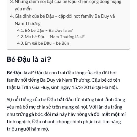
Những điểm nổi bật của bé Đậu khiến cộng đồng mạng
yêu mến
Gia đình của bé Đậu – cặp đôi hot family Ba Duy và
Nam Thương
Bố bé Đậu – Ba Duy là ai?
Mẹ bé Đậu – Nam Thương là ai?
Em gái bé Đậu – bé Bún
Bé Đậu là ai?
Bé Đậu là ai
? Đậu là con trai đầu lòng của cặp đôi hot
family nổi tiếng Ba Duy và Nam Thương. Cậu bé có tên
thật là Trần Gia Huy, sinh ngày 15/3/2016 tại Hà Nội.
Sự nổi tiếng của bé Đậu bắt đầu từ những hình ảnh đáng
yêu mà bố mẹ chia sẻ trên mạng xã hội. Với làn da trắng
như trứng gà bóc, đôi má hây hây hồng và đôi mắt một mí
tinh nghịch, Đậu nhanh chóng chinh phục trái tim hàng
triệu người hâm mộ.