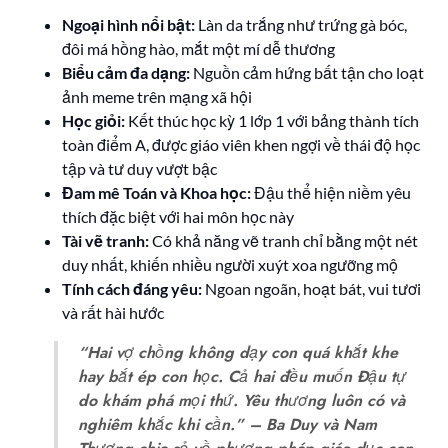
Ngoại hình nổi bật:
Làn da trắng như trứng gà bóc,
đôi má hồng hào, mắt một mí dễ thương
Biểu cảm đa dạng:
Nguồn cảm hứng bất tận cho loạt
ảnh meme trên mạng xã hội
Học giỏi:
Kết thúc học kỳ 1 lớp 1 với bảng thành tích
toàn điểm A, được giáo viên khen ngợi về thái độ học
tập và tư duy vượt bậc
Đam mê Toán và Khoa học:
Đậu thể hiện niềm yêu
thích đặc biệt với hai môn học này
Tài vẽ tranh:
Có khả năng vẽ tranh chỉ bằng một nét
duy nhất, khiến nhiều người xuýt xoa ngưỡng mộ
Tính cách đáng yêu:
Ngoan ngoãn, hoạt bát, vui tươi
và rất hài hước
“Hai vợ chồng không dạy con quá khắt khe
hay bắt ép con học. Cả hai đều muốn Đậu tự
do khám phá mọi thứ. Yêu thương luôn có và
nghiêm khắc khi cần.” – Ba Duy và Nam