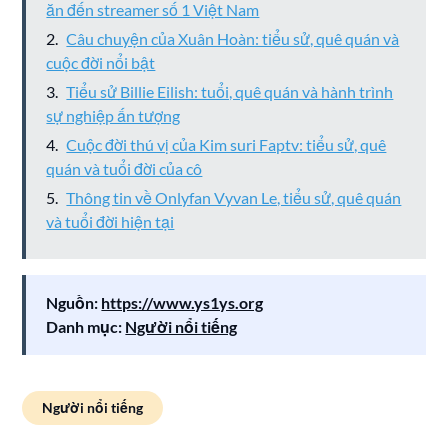
ăn đến streamer số 1 Việt Nam
Câu chuyện của Xuân Hoàn: tiểu sử, quê quán và
cuộc đời nổi bật
Tiểu sử Billie Eilish: tuổi, quê quán và hành trình
sự nghiệp ấn tượng
Cuộc đời thú vị của Kim suri Faptv: tiểu sử, quê
quán và tuổi đời của cô
Thông tin về Onlyfan Vyvan Le, tiểu sử, quê quán
và tuổi đời hiện tại
Nguồn:
https://www.ys1ys.org
Danh mục:
Người nổi tiếng
Người nổi tiếng