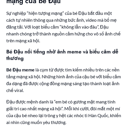
mạng của bé Đậu
Sự nghiệp “hiện tượng mạng” của bé Đậu bắt đầu một
cách tự nhiên thông qua những bức ảnh, video mà bố mẹ
đăng tải. Với loạt biểu cảm “không lẫn vào đâu”, Đậu
nhanh chóng trở thành nguồn cảm hứng cho vô số ảnh chế
trên mạng xã hội.
Bé Đậu nổi tiếng nhờ ảnh meme và biểu cảm dễ
thương
Bé Đậu meme
là cụm từ được tìm kiếm nhiều trên các nền
tảng mạng xã hội. Những hình ảnh của cậu bé với biểu cảm
đa dạng đã được cộng đồng mạng sáng tạo thành loạt ảnh
chế viral.
Đậu được mệnh danh là “em bé có gương mặt mang tính
giải trí cao nhất mạng xã hội”. Mỗi khi cười, đôi mắt một mí
của cậu bé nheo lại trông y hệt các nhóc tì Hàn Quốc, khiến
ai nhìn cũng muốn yêu thương.