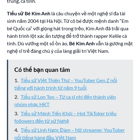
trung, cá tính.
Tiểu sử Bé Kim Anh
là câu chuyện về một nghệ sĩ đa tài
sinh năm 2004 tại Hà Nội. Từ cô bé được mệnh danh “Em
bé Quốc ca” với giọng hát trong trẻo, Kim Anh đã trải qua
hành trình lột xác ấn tượng để trở thành rapper Kellie cá
tính. Dù vướng một số ồn ào,
Bé Kim Anh
vẫn là gương mặt
nghệ sĩ trẻ đáng chú ý của làng giải trí Việt Nam.
Có thể bạn quan tâm
Tiểu sử Việt Thiên Thư – YouTuber Gen Z nổi
tiếng với hành trình từ năm 9 tuổi
Tiểu sử Lon Ton – Từ ca sĩ nhí đến thành viên
nhóm nhạc HKT
Tiểu sử Mạnh Tiến Khôi – Hot TikToker triệu
followers đến từ xứ Nghệ
Tiểu sử Linh Ngọc Đàm – Nữ streamer, YouTuber
nổi tiếng hàng đầu Việt Nam