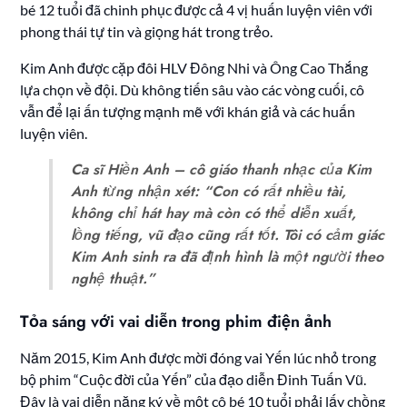
bé 12 tuổi đã chinh phục được cả 4 vị huấn luyện viên với
phong thái tự tin và giọng hát trong trẻo.
Kim Anh được cặp đôi HLV Đông Nhi và Ông Cao Thắng
lựa chọn về đội. Dù không tiến sâu vào các vòng cuối, cô
vẫn để lại ấn tượng mạnh mẽ với khán giả và các huấn
luyện viên.
Ca sĩ Hiền Anh – cô giáo thanh nhạc của Kim
Anh từng nhận xét: “Con có rất nhiều tài,
không chỉ hát hay mà còn có thể diễn xuất,
lồng tiếng, vũ đạo cũng rất tốt. Tôi có cảm giác
Kim Anh sinh ra đã định hình là một người theo
nghệ thuật.”
Tỏa sáng với vai diễn trong phim điện ảnh
Năm 2015, Kim Anh được mời đóng vai Yến lúc nhỏ trong
bộ phim “Cuộc đời của Yến” của đạo diễn Đinh Tuấn Vũ.
Đây là vai diễn nặng ký về một cô bé 10 tuổi phải lấy chồng