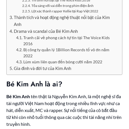
Thí sinh nổi bật tại The Voice Kids 2016
Tỏa sáng với vai diễn trong phim điện ảnh
Lột xác thành rapper Kellie tại Rap Việt 2022
Thành tích và hoạt động nghệ thuật nổi bật của Kim
Anh
Drama và scandal của Bé Kim Anh
Tranh cãi về phong cách tự tin tại The Voice Kids
2016
Bị công ty quản lý 1Billion Records tố vô ơn năm
2022
Lùm xùm liên quan đến bóng cười năm 2022
Gia đình và đời tư của Kim Anh
Bé Kim Anh là ai?
Bé Kim Anh
tên thật là Nguyễn Kim Anh, là một nghệ sĩ đa
tài người Việt Nam hoạt động trong nhiều lĩnh vực như ca
hát, diễn xuất, MC và rapper. Sự nổi tiếng của cô bắt đầu
từ khi còn nhỏ tuổi thông qua các cuộc thi tài năng nhí trên
truyền hình.