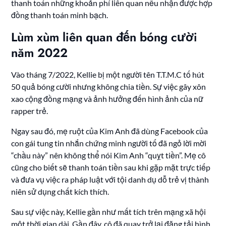
thanh toán những khoản phí liên quan nếu nhận được hợp
đồng thanh toán minh bạch.
Lùm xùm liên quan đến bóng cười
năm 2022
Vào tháng 7/2022, Kellie bị một người tên T.T.M.C tố hút
50 quả bóng cười nhưng không chia tiền. Sự việc gây xôn
xao cộng đồng mạng và ảnh hưởng đến hình ảnh của nữ
rapper trẻ.
Ngay sau đó, mẹ ruột của Kim Anh đã dùng Facebook của
con gái tung tin nhắn chứng minh người tố đã ngỏ lời mời
“chầu này” nên không thể nói Kim Anh “quỵt tiền”. Mẹ cô
cũng cho biết sẽ thanh toán tiền sau khi gặp mặt trực tiếp
và đưa vụ việc ra pháp luật với tội danh dụ dỗ trẻ vị thành
niên sử dụng chất kích thích.
Sau sự việc này, Kellie gần như mất tích trên mạng xã hội
một thời gian dài. Gần đây, cô đã quay trở lại đăng tải hình