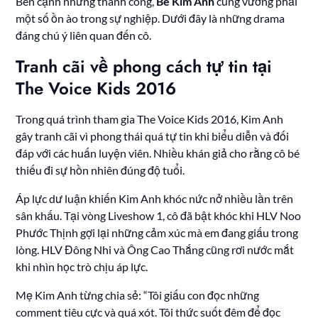
Bên cạnh những thành công,
Bé Kim Anh
cũng vướng phải
một số ồn ào trong sự nghiệp. Dưới đây là những drama
đáng chú ý liên quan đến cô.
Tranh cãi về phong cách tự tin tại
The Voice Kids 2016
Trong quá trình tham gia The Voice Kids 2016, Kim Anh
gây tranh cãi vì phong thái quá tự tin khi biểu diễn và đối
đáp với các huấn luyện viên. Nhiều khán giả cho rằng cô bé
thiếu đi sự hồn nhiên đúng độ tuổi.
Áp lực dư luận khiến Kim Anh khóc nức nở nhiều lần trên
sân khấu. Tại vòng Liveshow 1, cô đã bật khóc khi HLV Noo
Phước Thịnh gợi lại những cảm xúc mà em đang giấu trong
lòng. HLV Đông Nhi và Ông Cao Thắng cũng rơi nước mắt
khi nhìn học trò chịu áp lực.
Mẹ Kim Anh từng chia sẻ: “Tôi giấu con đọc những
comment tiêu cực và quá xót. Tôi thức suốt đêm để đọc