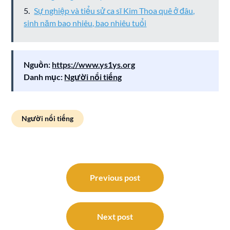
Sự nghiệp và tiểu sử ca sĩ Kim Thoa quê ở đâu,
sinh năm bao nhiêu, bao nhiêu tuổi
Nguồn:
https://www.ys1ys.org
Danh mục:
Người nổi tiếng
Người nổi tiếng
Điều
hướng
Previous post
bài
viết
Next post