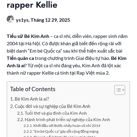
rapper Kellie
ys1ys,
Tháng 12 29, 2025
Tiểu sử Bé Kim Anh
– ca sĩ nhí, diễn viên, rapper sinh năm
2004 tại Hà Nội. Cô được khán giả biết đến rộng rãi với
biệt danh “Em bé Quốc ca” sau khi thể hiện xuất sắc bài
Tiến quân ca
trong chương trình Giai điệu tự hào.
Bé Kim
Anh là ai
? Từ một ca sĩ nhí đáng yêu, Kim Anh đã lột xác
thành nữ rapper Kellie cá tính tại Rap Việt mùa 2.
Table of Contents
Bé Kim Anh là ai?
Cuộc đời và sự nghiệp của Bé Kim Anh
Tuổi thơ và gia đình của Kim Anh
Hành trình phát triển sự nghiệp của Kim Anh
Khởi đầu với Bước nhảy hoàn vũ nhí 2014
“Em bé Quốc ca” gây sốt cộng đồng mạng