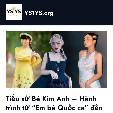
Skip
to
YS1YS.org
content
Tiểu sử Bé Kim Anh – Hành
trình từ “Em bé Quốc ca” đến