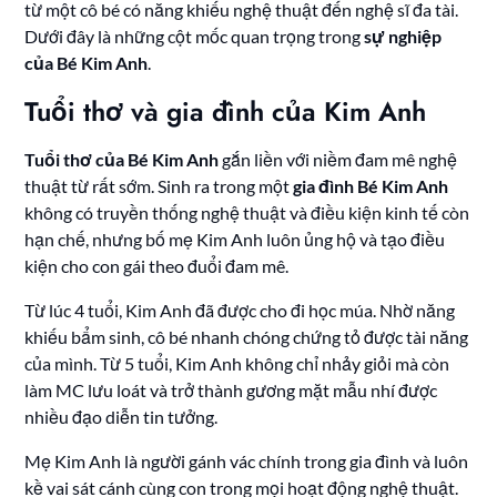
từ một cô bé có năng khiếu nghệ thuật đến nghệ sĩ đa tài.
Dưới đây là những cột mốc quan trọng trong
sự nghiệp
của Bé Kim Anh
.
Tuổi thơ và gia đình của Kim Anh
Tuổi thơ của Bé Kim Anh
gắn liền với niềm đam mê nghệ
thuật từ rất sớm. Sinh ra trong một
gia đình Bé Kim Anh
không có truyền thống nghệ thuật và điều kiện kinh tế còn
hạn chế, nhưng bố mẹ Kim Anh luôn ủng hộ và tạo điều
kiện cho con gái theo đuổi đam mê.
Từ lúc 4 tuổi, Kim Anh đã được cho đi học múa. Nhờ năng
khiếu bẩm sinh, cô bé nhanh chóng chứng tỏ được tài năng
của mình. Từ 5 tuổi, Kim Anh không chỉ nhảy giỏi mà còn
làm MC lưu loát và trở thành gương mặt mẫu nhí được
nhiều đạo diễn tin tưởng.
Mẹ Kim Anh là người gánh vác chính trong gia đình và luôn
kề vai sát cánh cùng con trong mọi hoạt động nghệ thuật.