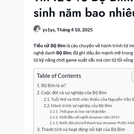
sinh năm bao nhiê
ys1ys,
Tháng 4 10, 2025
Tiểu sử Bộ Bim
là câu chuyện về hành trình từ 
nghệ danh
Bộ Bim
, đã ghi dấu ấn mạnh mẽ trong 
từ kỹ năng chơi game xuất sắc mà còn từ lối sống
Table of Contents
Bộ Bim là ai?
Cuộc đời và sự nghiệp của Bộ Bim
Tuổi thơ và thời niên thiếu của Nguyễn Văn 
Hành trình sự nghiệp của Bộ Bim
Thời gian du học tại Nhật Bản
Khởi đầu với nghề streamer năm 2019
Bước đột phá trở thành top streamer PUBG Mob
Thành tích và hoạt động nổi bật của Bộ Bim