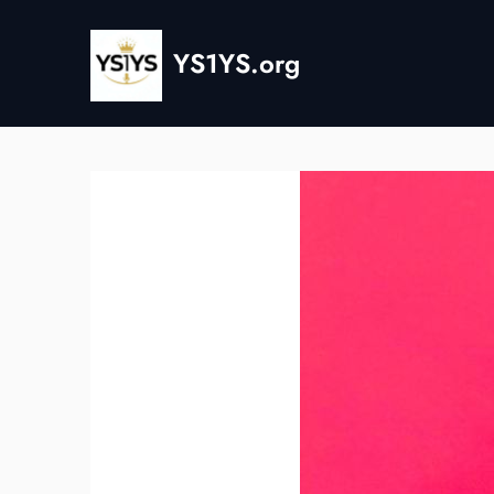
Skip
to
YS1YS.org
content