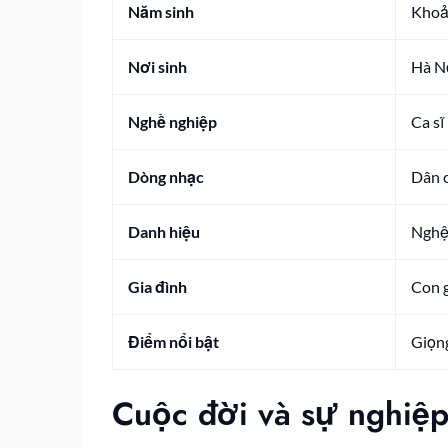
Năm sinh
Khoả
Nơi sinh
Hà N
Nghề nghiệp
Ca sĩ
Dòng nhạc
Dân c
Danh hiệu
Nghệ
Gia đình
Con g
Điểm nổi bật
Giọng
Cuộc đời và sự nghiệp