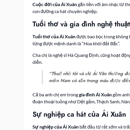
Cuộc đời của Ái Xuân
gắn liền với âm nhạc từ th
con đường ca hát chuyên nghiệp.
Tuổi thơ và gia đình nghệ thuậ
Tuổi thơ của Ái Xuân
được bao bọc trong không k
từng được mệnh danh là “Hoa khôi đất Bắc”.
Cha chị là nghệ sĩ Hà Quang Định, cũng hoạt động
diễn.
“Thuở nhỏ tôi và chị Ái Vân thường đư
miền Nam có sẵn trong máu được điều 
Cả ba anh chị em trong
gia đình Ái Xuân
gồm anh Q
đoạn thoại tuồng như Dệt gấm, Thạch Sanh, Nàn
Sự nghiệp ca hát của Ái Xuân
Sự nghiệp của Ái Xuân
bắt đầu từ rất sớm và trả