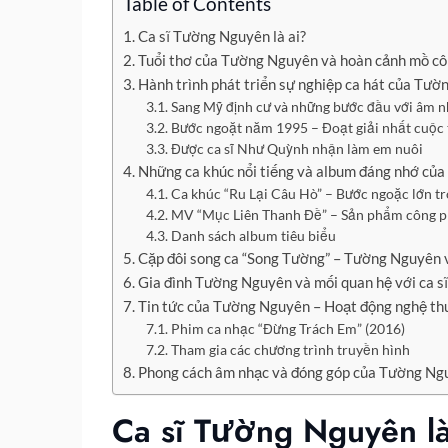
Table of Contents
Ca sĩ Tường Nguyên là ai?
Tuổi thơ của Tường Nguyên và hoàn cảnh mồ cô
Hành trình phát triển sự nghiệp ca hát của Tư
Sang Mỹ định cư và những bước đầu với âm 
Bước ngoặt năm 1995 – Đoạt giải nhất cuộc th
Được ca sĩ Như Quỳnh nhận làm em nuôi
Những ca khúc nổi tiếng và album đáng nhớ củ
Ca khúc “Ru Lại Câu Hò” – Bước ngoặc lớn tr
MV “Mục Liên Thanh Đề” – Sản phẩm công p
Danh sách album tiêu biểu
Cặp đôi song ca “Song Tường” – Tường Nguyên
Gia đình Tường Nguyên và mối quan hệ với ca 
Tin tức của Tường Nguyên – Hoạt động nghệ th
Phim ca nhạc “Đừng Trách Em” (2016)
Tham gia các chương trình truyền hình
Phong cách âm nhạc và đóng góp của Tường Ng
Ca sĩ Tường Nguyên là