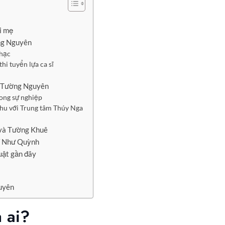
i mẹ
ờng Nguyên
nhạc
i tuyển lựa ca sĩ
a Tường Nguyên
ong sự nghiệp
hu với Trung tâm Thúy Nga
 và Tường Khuê
sĩ Như Quỳnh
uật gần đây
uyên
 ai?