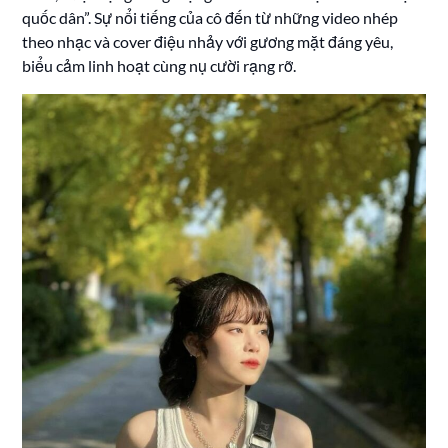
quốc dân”. Sự nổi tiếng của cô đến từ những video nhép
theo nhạc và cover điệu nhảy với gương mặt đáng yêu,
biểu cảm linh hoạt cùng nụ cười rạng rỡ.