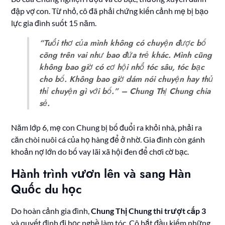
đập vợ con. Từ nhỏ, cô đã phải chứng kiến cảnh mẹ bị bạo
lực gia đình suốt 15 năm.
“Tuổi thơ của mình không có chuyện được bố
cõng trên vai như bao đứa trẻ khác. Mình cũng
không bao giờ có cơ hội nhổ tóc sâu, tóc bạc
cho bố. Không bao giờ dám nói chuyện hay thủ
thỉ chuyện gì với bố.”
– Chung Thị Chung chia
sẻ.
Năm lớp 6, mẹ con Chung bị bố đuổi ra khỏi nhà, phải ra
căn chòi nuôi cá của họ hàng để ở nhờ. Gia đình còn gánh
khoản nợ lớn do bố vay lãi xã hội đen để chơi cờ bạc.
Hành trình vươn lên và sang Hàn
Quốc du học
Do hoàn cảnh gia đình,
Chung Thị Chung thi trượt cấp 3
và quyết định đi học nghề làm tóc. Cô bắt đầu kiếm những