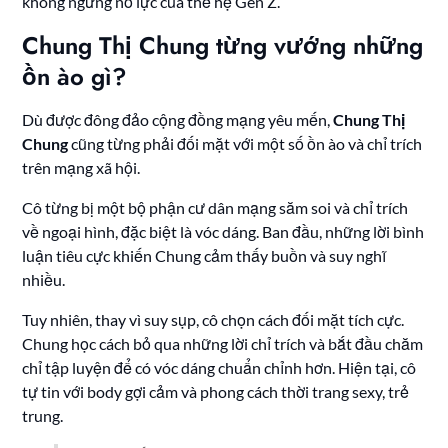
không ngừng nỗ lực của thế hệ Gen Z.
Chung Thị Chung từng vướng những
ồn ào gì?
Dù được đông đảo cộng đồng mạng yêu mến,
Chung Thị
Chung
cũng từng phải đối mặt với một số ồn ào và chỉ trích
trên mạng xã hội.
Cô từng bị một bộ phận cư dân mạng săm soi và chỉ trích
về ngoại hình, đặc biệt là vóc dáng. Ban đầu, những lời bình
luận tiêu cực khiến Chung cảm thấy buồn và suy nghĩ
nhiều.
Tuy nhiên, thay vì suy sụp, cô chọn cách đối mặt tích cực.
Chung học cách bỏ qua những lời chỉ trích và bắt đầu chăm
chỉ tập luyện để có vóc dáng chuẩn chỉnh hơn. Hiện tại, cô
tự tin với body gợi cảm và phong cách thời trang sexy, trẻ
trung.