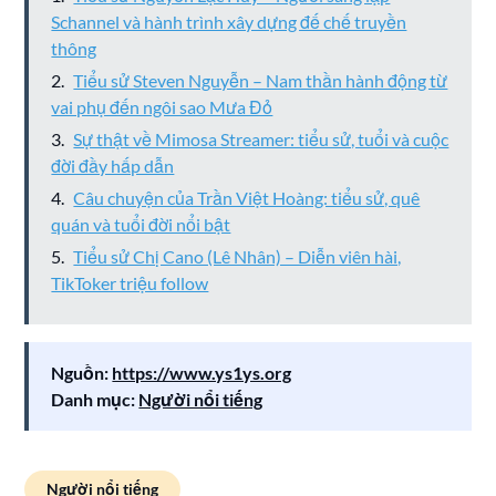
Schannel và hành trình xây dựng đế chế truyền
thông
Tiểu sử Steven Nguyễn – Nam thần hành động từ
vai phụ đến ngôi sao Mưa Đỏ
Sự thật về Mimosa Streamer: tiểu sử, tuổi và cuộc
đời đầy hấp dẫn
Câu chuyện của Trần Việt Hoàng: tiểu sử, quê
quán và tuổi đời nổi bật
Tiểu sử Chị Cano (Lê Nhân) – Diễn viên hài,
TikToker triệu follow
Nguồn:
https://www.ys1ys.org
Danh mục:
Người nổi tiếng
Người nổi tiếng