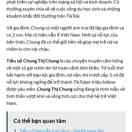
phát triển sự nghiệp trên mạng xã hội và kinh doanh. Cô
thường xuyên chia sẻ về cuộc sống du học sinh và những
khoảnh khắc đời thường trên TikTok.
Về gia đình, Chung có một người anh trai đã lập gia đình và
có 2 con. Mẹ cô hiện vẫn ở Việt Nam. Nhờ sự nỗ lực của
bản thân, Chung đã có thể gửi tiền về giúp mẹ trả nợ và
chăm lo cho các cháu.
Tiểu sử Chung Thị Chung
là câu chuyện truyền cảm hứng
về một cô gái vươn lên từ hoàn cảnh khó khăn. Từ tuổi thơ
bất hạnh với bạo lực gia đình, nợ nần, thi trượt cấp 3, cô đã
nỗ lực không ngừng để trở thành TikToker triệu follow
được yêu mến.
Chung Thị Chung
xứng đáng là hình mẫu về
tinh thần vượt khó và sống tích cực cho thế hệ trẻ Việt
Nam.
Có thể bạn quan tâm
Tiểu sử Nguyễn Lạc Huy – Người sáng lập