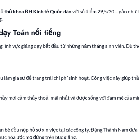
đỗ
thủ khoa ĐH Kinh tế Quốc dân
với số điểm 29,5/30 – gần như t
g.
 dạy Toán nổi tiếng
g lĩnh vực giảng dạy bắt đầu từ những năm tháng sinh viên. Dù t
àm gia sư để trang trải chi phí sinh hoạt. Công việc này giúp thầ
 thầy mới cảm thấy thoải mái nhất và được sống với đam mê của mìn
ạn bè đều nộp hồ sơ xin việc tại các công ty, Đặng Thành Nam đưa 
ực hóa ước mơ đứng trên bục giảng.