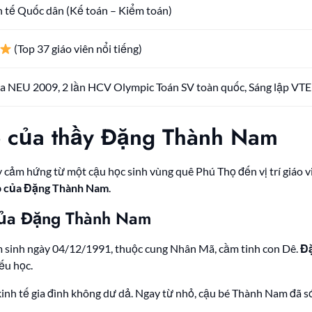
 tế Quốc dân (Kế toán – Kiểm toán)
(Top 37 giáo viên nổi tiếng)
a NEU 2009, 2 lần HCV Olympic Toán SV toàn quốc, Sáng lập VT
p của thầy Đặng Thành Nam
y cảm hứng từ một cậu học sinh vùng quê Phú Thọ đến vị trí giáo
p của Đặng Thành Nam
.
 của Đặng Thành Nam
 sinh ngày 04/12/1991, thuộc cung Nhân Mã, cầm tinh con Dê.
Đặ
ếu học.
nh tế gia đình không dư dả. Ngay từ nhỏ, cậu bé Thành Nam đã sớ