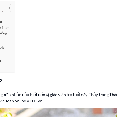
m
nh Nam
tiếng
 đầu
ạn
?
người khi lần đầu biết đến vị giáo viên trẻ tuổi này. Thầy Đặng Th
 học Toán online VTED.vn.