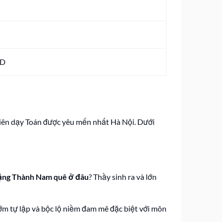
ED
 viên dạy Toán được yêu mến nhất Hà Nội. Dưới
ng Thành Nam quê ở đâu
? Thầy sinh ra và lớn
m tự lập và bộc lộ niềm đam mê đặc biệt với môn