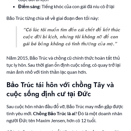
Điểm sáng:
Tiếng khóc của con gái đã níu cô ở lại
Bảo Trúc từng chia sẻ về giai đoạn đen tối này:
“Có lúc tôi muốn tìm đến cái chết để kết thúc
cuộc đời bi kịch, nhưng tôi không nỡ để con
gái bé bỏng không có tình thương của mẹ.”
Năm 2015, Bảo Trúc và chồng cũ chính thức hoàn tất thủ
tục ly hôn. Sau thời gian ổn định cuộc sống, cô quay trở lại
màn ảnh nhỏ với tinh thần lạc quan hơn.
Bảo Trúc tái hôn với chồng Tây và
cuộc sống định cư tại Đức
Sau cuộc hôn nhân đầu đổ vỡ, Bảo Trúc may mắn gặp được
tình yêu mới.
Chồng Bảo Trúc là ai
? Đó là một doanh nhân
người Đức tên Maxim Jensen, hơn cô 12 tuổi.