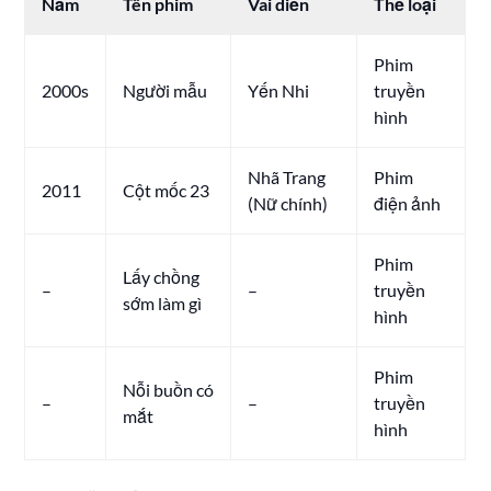
Năm
Tên phim
Vai diễn
Thể loại
Phim
2000s
Người mẫu
Yến Nhi
truyền
hình
Nhã Trang
Phim
2011
Cột mốc 23
(Nữ chính)
điện ảnh
Phim
Lấy chồng
–
–
truyền
sớm làm gì
hình
Phim
Nỗi buồn có
–
–
truyền
mắt
hình