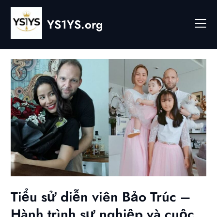
Skip
to
YS1YS.org
content
Tiểu sử diễn viên Bảo Trúc –
Hành trình sự nghiệp và cuộc