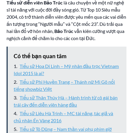
Tiểu sử diễn viên Bảo Trúc
là câu chuyện về một nữ nghệ
sĩ tài năng với cuộc đời đầy sóng gió. Từ Top 10 Siêu mẫu
2004, cô trở thành diễn viên được yêu mến qua các vai diễn
ấn tượng trong “Người mẫu” và “Cột mốc 23”. Dù trải qua
hai lần đổ vỡ hôn nhân,
Bảo Trúc
vẫn kiên cường vượt qua
nghịch cảnh để chăm lo cho các con tại Đức.
Có thể bạn quan tâm
Tiểu sử Hoa Di Linh – Mỹ nhân đầu trọc Vietnam
Idol 2015 là ai?
Tiểu sử Phi Huyền Trang – Thánh nữ Mì Gõ nổi
tiếng showbiz Việt
Tiểu sử Thân Thúy Hà – Hành trình từ cô gái bán
trái cây đến diễn viên hàng đầu
Tiểu sử Liêu Hà Trinh – MC tài năng, tác giả và
chủ nhân Én Vàng 2016
Tiểu sử Tô Dũng – Nam thần vai phụ phim giờ