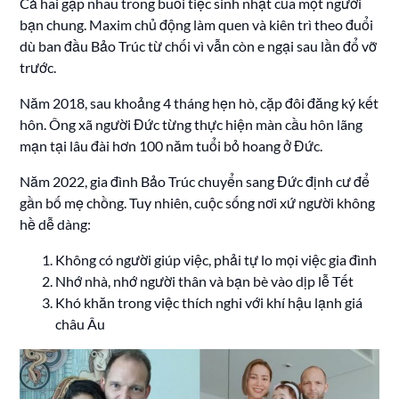
Cả hai gặp nhau trong buổi tiệc sinh nhật của một người
bạn chung. Maxim chủ động làm quen và kiên trì theo đuổi
dù ban đầu Bảo Trúc từ chối vì vẫn còn e ngại sau lần đổ vỡ
trước.
Năm 2018, sau khoảng 4 tháng hẹn hò, cặp đôi đăng ký kết
hôn. Ông xã người Đức từng thực hiện màn cầu hôn lãng
mạn tại lâu đài hơn 100 năm tuổi bỏ hoang ở Đức.
Năm 2022, gia đình Bảo Trúc chuyển sang Đức định cư để
gần bố mẹ chồng. Tuy nhiên, cuộc sống nơi xứ người không
hề dễ dàng:
Không có người giúp việc, phải tự lo mọi việc gia đình
Nhớ nhà, nhớ người thân và bạn bè vào dịp lễ Tết
Khó khăn trong việc thích nghi với khí hậu lạnh giá
châu Âu