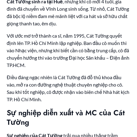
Cát Tường sinh ra tại Huế
, nhưng khi cô mới 4 tuổi, gia
đình đã chuyển về Vĩnh Long sinh sống. Từ nhỏ, Cát Tường
đã bộc lộ niềm đam mê mãnh liệt với ca hát và sở hữu chất
giọng thanh tao, êm dịu.
Với ước mơ trở thành ca sĩ, năm 1995, Cát Tường quyết
định lên TP. Hồ Chí Minh lập nghiệp. Ban đầu cô muốn thi
vào Nhạc viện, nhưng khi biết cần có bằng trung cấp, cô đã
chuyển hướng thi vào trường Đại học Sân khấu – Điện ảnh
TP.HCM.
Điều đáng ngạc nhiên là Cát Tường đã đỗ thủ khoa đầu
vào, mở ra con đường nghệ thuật chuyên nghiệp cho cô.
Sau khi tốt nghiệp, cô được nhận vào biên chế Nhà hát kịch
TP. Hồ Chí Minh.
Sự nghiệp diễn xuất và MC của Cát
Tường
Sự nghiệp của Cát Tường
trải qua nhiều thăng trầm