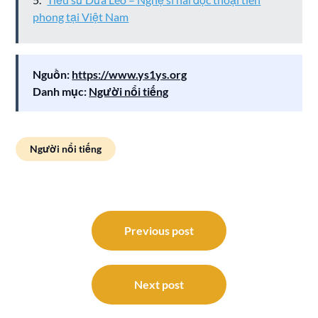
phong tại Việt Nam
Nguồn:
https://www.ys1ys.org
Danh mục:
Người nổi tiếng
Người nổi tiếng
Điều
hướng
Previous post
bài
viết
Next post