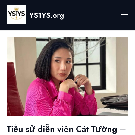
Skip
to
YS1YS.org
content
Tiểu sử diễn viên Cát Tường –