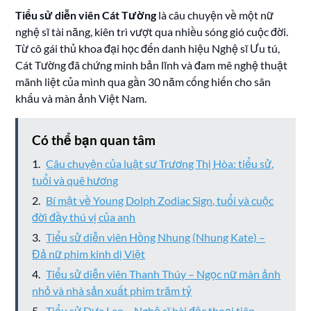
Tiểu sử diễn viên Cát Tường
là câu chuyện về một nữ
nghệ sĩ tài năng, kiên trì vượt qua nhiều sóng gió cuộc đời.
Từ cô gái thủ khoa đại học đến danh hiệu Nghệ sĩ Ưu tú,
Cát Tường đã chứng minh bản lĩnh và đam mê nghệ thuật
mãnh liệt của mình qua gần 30 năm cống hiến cho sân
khấu và màn ảnh Việt Nam.
Có thể bạn quan tâm
Câu chuyện của luật sư Trương Thị Hòa: tiểu sử,
tuổi và quê hương
Bí mật về Young Dolph Zodiac Sign, tuổi và cuộc
đời đầy thú vị của anh
Tiểu sử diễn viên Hồng Nhung (Nhung Kate) –
Đả nữ phim kinh dị Việt
Tiểu sử diễn viên Thanh Thúy – Ngọc nữ màn ảnh
nhỏ và nhà sản xuất phim trăm tỷ
Tiểu sử Dưa Leo – Nghệ sĩ hài độc thoại tiên