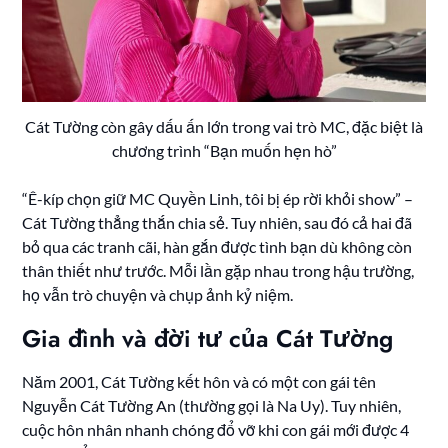
Cát Tường còn gây dấu ấn lớn trong vai trò MC, đặc biệt là
chương trình “Bạn muốn hẹn hò”
“Ê-kíp chọn giữ MC Quyền Linh, tôi bị ép rời khỏi show” –
Cát Tường thẳng thắn chia sẻ. Tuy nhiên, sau đó cả hai đã
bỏ qua các tranh cãi, hàn gắn được tình bạn dù không còn
thân thiết như trước. Mỗi lần gặp nhau trong hậu trường,
họ vẫn trò chuyện và chụp ảnh kỷ niệm.
Gia đình và đời tư của Cát Tường
Năm 2001, Cát Tường kết hôn và có một con gái tên
Nguyễn Cát Tường An (thường gọi là Na Uy). Tuy nhiên,
cuộc hôn nhân nhanh chóng đổ vỡ khi con gái mới được 4