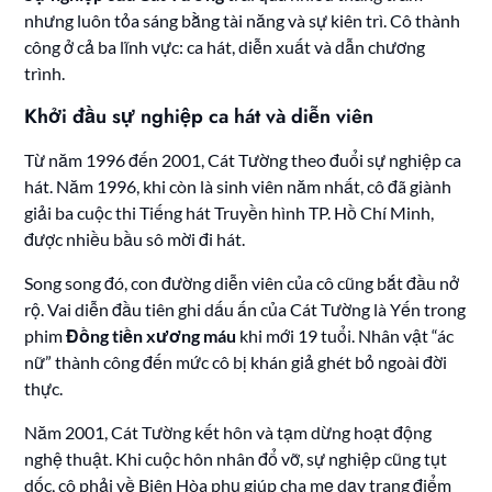
nhưng luôn tỏa sáng bằng tài năng và sự kiên trì. Cô thành
công ở cả ba lĩnh vực: ca hát, diễn xuất và dẫn chương
trình.
Khởi đầu sự nghiệp ca hát và diễn viên
Từ năm 1996 đến 2001, Cát Tường theo đuổi sự nghiệp ca
hát. Năm 1996, khi còn là sinh viên năm nhất, cô đã giành
giải ba cuộc thi Tiếng hát Truyền hình TP. Hồ Chí Minh,
được nhiều bầu sô mời đi hát.
Song song đó, con đường diễn viên của cô cũng bắt đầu nở
rộ. Vai diễn đầu tiên ghi dấu ấn của Cát Tường là Yến trong
phim
Đồng tiền xương máu
khi mới 19 tuổi. Nhân vật “ác
nữ” thành công đến mức cô bị khán giả ghét bỏ ngoài đời
thực.
Năm 2001, Cát Tường kết hôn và tạm dừng hoạt động
nghệ thuật. Khi cuộc hôn nhân đổ vỡ, sự nghiệp cũng tụt
dốc, cô phải về Biên Hòa phụ giúp cha mẹ dạy trang điểm