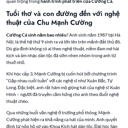
quan trọng trong
hành trình phát triển của Cường Cá
.
Tuổi thơ và con đường đến với nghệ
thuật của Chu Mạnh Cường
Cường Cá sinh năm bao nhiêu
? Anh sinh năm 1987 tại Hà
Nội, là thế hệ thứ 9 sinh ra và lớn lên trên mảnh đất thủ đô.
Dù gia đình không có ai theo nghệ thuật, niềm đam mê hài
kịch và âm nhạc dân tộc đã sớm nhen nhóm trong anh từ
thuở nhỏ.
Khi học cấp 3, Mạnh Cường bị cuốn hút bởi chương trình
“Gặp nhau cuối tuần” với các nghệ sĩ như Xuân Bắc, Tự
Long. Đặc biệt, anh rất hâm mộ giọng hát của nghệ sĩ Xuân
Hinh – người đã truyền cảm hứng cho anh theo đuổi nghệ
thuật chèo.
Qua những buổi văn nghệ ở trường phổ thông, Mạnh
Cường phát hiện ra khả năng ca hát của mình. Anh quyết
định tự nộp hồ sơ vào Khoa Kịch hát dân tộc, Đại học Sân