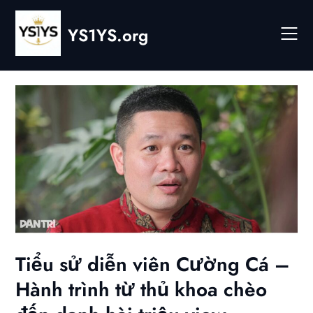
Skip
to
YS1YS.org
content
Tiểu sử diễn viên Cường Cá –
Hành trình từ thủ khoa chèo