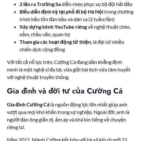
2 lần ra Trường Sa
diễn chèo phục vụ bộ đội hải đảo
Biểu diễn định kỳ tại phố đi bộ Hà Nội
trong chương
trình bảo tồn đàn bầu và dân ca (2 tuần/lần)
Xây dựng kênh YouTube riêng
về nghệ thuật chèo,
xẩm, chầu văn, quan họ
Tham gia các hoạt động từ thiện
, là đại sứ nhiều
chiến dịch cộng đồng
Với tất cả nỗ lực trên, Cường Cá đang dần khẳng định
mình là một nghệ sĩ đa tài, vừa giỏi hài kịch vừa tâm huyết
với nghệ thuật truyền thống.
Gia đình và đời tư của Cường Cá
Gia đình Cường Cá
là nguồn động lực lớn nhất giúp anh
vượt qua mọi khó khăn trong sự nghiệp. Ngoài đời, anh là
người đàn ông giản dị, ấm áp và khá kín tiếng về chuyện
riêng tư.
Năm 2011, Mạnh Cường kết hôn với bà xã khi cô mới 21