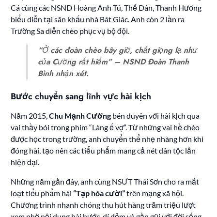
Cá cùng các NSND Hoàng Anh Tú, Thế Dân, Thanh Hương
biểu diễn tại sân khấu nhà Bát Giác. Anh còn 2 lần ra
Trường Sa diễn chèo phục vụ bộ đội.
“Ở các đoàn chèo bây giờ, chất giọng lạ như
của Cường rất hiếm” – NSND Đoàn Thanh
Bình nhận xét.
Bước chuyển sang lĩnh vực hài kịch
Năm 2015,
Chu Mạnh Cường
bén duyên với hài kịch qua
vai thầy bói trong phim “Làng ế vợ”. Từ những vai hề chèo
được học trong trường, anh chuyển thể nhẹ nhàng hơn khi
đóng hài, tạo nên các tiểu phẩm mang cả nét dân tộc lẫn
hiện đại.
Những năm gần đây, anh cùng NSƯT Thái Sơn cho ra mắt
loạt tiểu phẩm hài
“Tạp hóa cười”
trên mạng xã hội.
Chương trình nhanh chóng thu hút hàng trăm triệu lượt
xem nhờ nội dung hài hước, dí dỏm và gần gũi với đời sống.