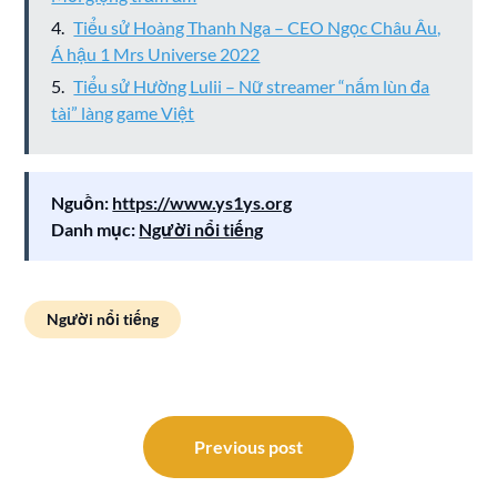
Tiểu sử Hoàng Thanh Nga – CEO Ngọc Châu Âu,
Á hậu 1 Mrs Universe 2022
Tiểu sử Hường Lulii – Nữ streamer “nấm lùn đa
tài” làng game Việt
Nguồn:
https://www.ys1ys.org
Danh mục:
Người nổi tiếng
Người nổi tiếng
Điều
hướng
Previous post
bài