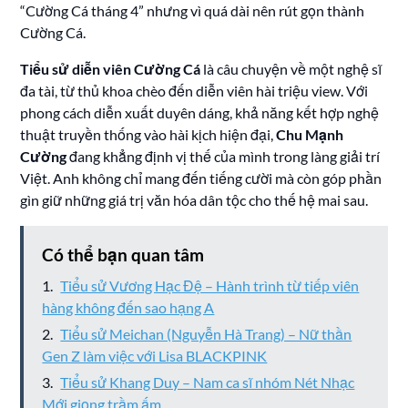
“Cường Cá tháng 4” nhưng vì quá dài nên rút gọn thành
Cường Cá.
Tiểu sử diễn viên Cường Cá
là câu chuyện về một nghệ sĩ
đa tài, từ thủ khoa chèo đến diễn viên hài triệu view. Với
phong cách diễn xuất duyên dáng, khả năng kết hợp nghệ
thuật truyền thống vào hài kịch hiện đại,
Chu Mạnh
Cường
đang khẳng định vị thế của mình trong làng giải trí
Việt. Anh không chỉ mang đến tiếng cười mà còn góp phần
gìn giữ những giá trị văn hóa dân tộc cho thế hệ mai sau.
Có thể bạn quan tâm
Tiểu sử Vương Hạc Đệ – Hành trình từ tiếp viên
hàng không đến sao hạng A
Tiểu sử Meichan (Nguyễn Hà Trang) – Nữ thần
Gen Z làm việc với Lisa BLACKPINK
Tiểu sử Khang Duy – Nam ca sĩ nhóm Nét Nhạc
Mới giọng trầm ấm