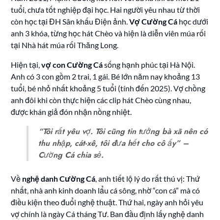
tuổi, chưa tốt nghiệp đại học. Hai người yêu nhau từ thời
còn học tại ĐH Sân khấu Điện ảnh.
Vợ Cường Cá
học dưới
anh 3 khóa, từng học hát Chèo và hiện là diễn viên múa rối
tại Nhà hát múa rối Thăng Long.
Hiện tại,
vợ con Cường Cá
sống hạnh phúc tại Hà Nội.
Anh có 3 con gồm 2 trai, 1 gái. Bé lớn năm nay khoảng 13
tuổi, bé nhỏ nhất khoảng 5 tuổi (tính đến 2025). Vợ chồng
anh đôi khi còn thực hiện các clip hát Chèo cùng nhau,
được khán giả đón nhận nồng nhiệt.
“Tôi rất yêu vợ. Tôi cũng tin tưởng bà xã nên có
thu nhập, cát-xê, tôi đưa hết cho cô ấy” –
Cường Cá chia sẻ.
Về
nghệ danh Cường Cá
, anh tiết lộ lý do rất thú vị: Thứ
nhất, nhà anh kinh doanh lẩu cá sông, nhờ “con cá” mà có
điều kiện theo đuổi nghệ thuật. Thứ hai, ngày anh hỏi yêu
vợ chính là ngày Cá tháng Tư. Ban đầu định lấy nghệ danh