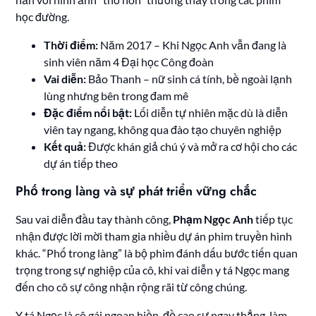
học đường.
Thời điểm:
Năm 2017 – Khi Ngọc Anh vẫn đang là
sinh viên năm 4 Đại học Công đoàn
Vai diễn:
Bảo Thanh – nữ sinh cá tính, bề ngoài lạnh
lùng nhưng bên trong đam mê
Đặc điểm nổi bật:
Lối diễn tự nhiên mặc dù là diễn
viên tay ngang, không qua đào tạo chuyên nghiệp
Kết quả:
Được khán giả chú ý và mở ra cơ hội cho các
dự án tiếp theo
Phố trong làng và sự phát triển vững chắc
Sau vai diễn đầu tay thành công,
Phạm Ngọc Anh
tiếp tục
nhận được lời mời tham gia nhiều dự án phim truyền hình
khác. “Phố trong làng” là bộ phim đánh dấu bước tiến quan
trọng trong sự nghiệp của cô, khi vai diễn y tá Ngọc mang
đến cho cô sự công nhận rộng rãi từ công chúng.
Y tá Ngọc là cô gái ngoan hiền, đề cao sự ngay thẳng, làm