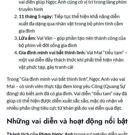
vai diễn giúp Ngọc Anh củng cố vị trí trong làng phim
truyền hình
11 tháng 5 ngày:
Tiếp tục thể hiện khả năng diễn
xuất đa dạng qua nhân vật trong bộ phim tình cảm
gia đình
Lửa ấm:
Vai Vân – góp phần tạo nên thành công của
bộ phim về đời sống gia đình
Gia đình mình vui bất thình lình:
Vai Mai “tiểu tam” –
một vai diễn đầy thách thức khi phải thể hiện nhân
vật phức tạp, gây tranh cãi
Trong “Gia đình mình vui bất thình lình”, Ngọc Anh vào vai
Mai – cô sinh viên thực tập đem lòng yêu Công (Quang Sự
đóng) dù biết anh đã có gia đình. Vai diễn “tiểu tam” này đã
giúp cô thể hiện được diễn xuất sắc sảo, mặc dù nhận về
nhiều phản ứng tiêu cực từ khán giả do vai diễn quá đạt.
Những vai diễn và hoạt động nổi bật
Thành tích của Phạm Ngọc Anh
trong sự nghiệp diễn xuất