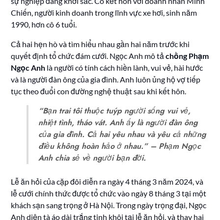
sự nghiệp đang khởi sắc. Cô kết hôn với doanh nhân Minh
Chiến, người kinh doanh trong lĩnh vực xe hơi, sinh năm
1990, hơn cô 6 tuổi.
Cả hai hẹn hò và tìm hiểu nhau gần hai năm trước khi
quyết định tổ chức đám cưới. Ngọc Anh mô tả
chồng Phạm
Ngọc Anh
là người có tính cách hiền lành, vui vẻ, hài hước
và là người đàn ông của gia đình. Anh luôn ủng hộ vợ tiếp
tục theo đuổi con đường nghệ thuật sau khi kết hôn.
“Bạn trai tôi thuộc tuýp người sống vui vẻ,
nhiệt tình, tháo vát. Anh ấy là người đàn ông
của gia đình. Cả hai yêu nhau và yêu cả những
điều không hoàn hảo ở nhau.” – Phạm Ngọc
Anh chia sẻ về người bạn đời.
Lễ ăn hỏi của cặp đôi diễn ra ngày 4 tháng 3 năm 2024, và
lễ cưới chính thức được tổ chức vào ngày 8 tháng 3 tại một
khách sạn sang trọng ở Hà Nội. Trong ngày trọng đại, Ngọc
Anh diện tà áo dài trắng tinh khôi tại lễ ăn hỏi, và thay hai