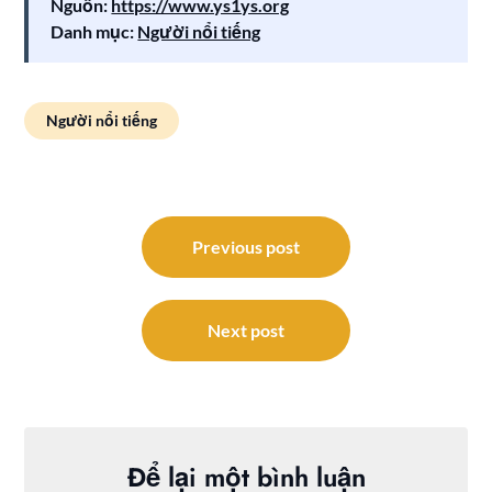
Nguồn:
https://www.ys1ys.org
Danh mục:
Người nổi tiếng
Người nổi tiếng
Điều
hướng
Previous post
bài
viết
Next post
Để lại một bình luận