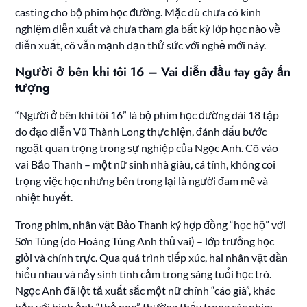
casting cho bộ phim học đường. Mặc dù chưa có kinh
nghiệm diễn xuất và chưa tham gia bất kỳ lớp học nào về
diễn xuất, cô vẫn mạnh dạn thử sức với nghề mới này.
Người ở bên khi tôi 16 – Vai diễn đầu tay gây ấn
tượng
“Người ở bên khi tôi 16” là bộ phim học đường dài 18 tập
do đạo diễn Vũ Thành Long thực hiện, đánh dấu bước
ngoặt quan trọng trong sự nghiệp của Ngọc Anh. Cô vào
vai Bảo Thanh – một nữ sinh nhà giàu, cá tính, không coi
trọng việc học nhưng bên trong lại là người đam mê và
nhiệt huyết.
Trong phim, nhân vật Bảo Thanh ký hợp đồng “học hộ” với
Sơn Tùng (do Hoàng Tùng Anh thủ vai) – lớp trưởng học
giỏi và chính trực. Qua quá trình tiếp xúc, hai nhân vật dần
hiểu nhau và nảy sinh tình cảm trong sáng tuổi học trò.
Ngọc Anh đã lột tả xuất sắc một nữ chính “cáo già”, khác
hẳn với hình ảnh “thỏ non” thường thấy trong các phim