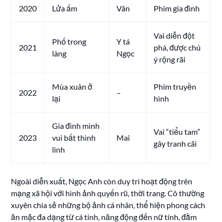
2020
Lửa ấm
Vân
Phim gia đình
Vai diễn đột
Phố trong
Y tá
2021
phá, được chú
làng
Ngọc
ý rộng rãi
Mùa xuân ở
Phim truyền
2022
–
lại
hình
Gia đình mình
Vai “tiểu tam”
2023
vui bất thình
Mai
gây tranh cãi
lình
Ngoài diễn xuất, Ngọc Anh còn duy trì hoạt động trên
mạng xã hội với hình ảnh quyến rũ, thời trang. Cô thường
xuyên chia sẻ những bộ ảnh cá nhân, thể hiện phong cách
ăn mặc đa dạng từ cá tính, năng động đến nữ tính, đằm