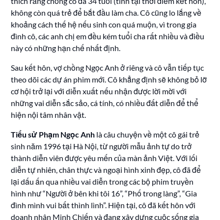
thích rằng chồng cô đã 34 tuổi (tính tại thời điểm kết hôn),
không còn quá trẻ để bắt đầu làm cha. Cô cũng lo lắng về
khoảng cách thế hệ nếu sinh con quá muộn, vì trong gia
đình cô, các anh chị em đều kém tuổi cha rất nhiều và điều
này có những hạn chế nhất định.
Sau kết hôn, vợ chồng Ngọc Anh ở riêng và cô vẫn tiếp tục
theo dõi các dự án phim mới. Cô khẳng định sẽ không bỏ lỡ
cơ hội trở lại với diễn xuất nếu nhận được lời mời với
những vai diễn sắc sảo, cá tính, có nhiều đất diễn để thể
hiện nội tâm nhân vật.
Tiểu sử Phạm Ngọc Anh
là câu chuyện về một cô gái trẻ
sinh năm 1996 tại Hà Nội, từ người mẫu ảnh tự do trở
thành diễn viên được yêu mến của màn ảnh Việt. Với lối
diễn tự nhiên, chân thực và ngoại hình xinh đẹp, cô đã để
lại dấu ấn qua nhiều vai diễn trong các bộ phim truyền
hình như “Người ở bên khi tôi 16”, “Phố trong làng”, “Gia
đình mình vui bất thình lình”. Hiện tại, cô đã kết hôn với
doanh nhân Minh Chiến và đang xây dựng cuộc sống gia