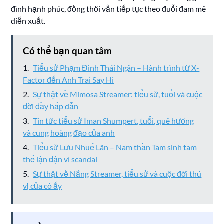
đình hạnh phúc, đồng thời vẫn tiếp tục theo đuổi đam mê
diễn xuất.
Có thể bạn quan tâm
Tiểu sử Phạm Đình Thái Ngân – Hành trình từ X-
Factor đến Anh Trai Say Hi
Sự thật về Mimosa Streamer: tiểu sử, tuổi và cuộc
đời đầy hấp dẫn
Tin tức tiểu sử Iman Shumpert, tuổi, quê hương
và cung hoàng đạo của anh
Tiểu sử Lưu Nhuế Lân – Nam thần Tam sinh tam
thế lận đận vì scandal
Sự thật về Nắng Streamer, tiểu sử và cuộc đời thú
vị của cô ấy