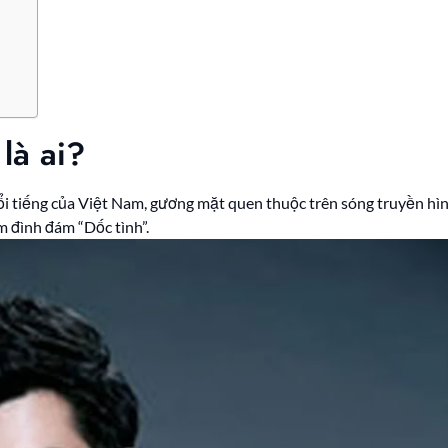
là ai?
nổi tiếng của Việt Nam, gương mặt quen thuộc trên sóng truyền hì
m đình đám “Dốc tình”.