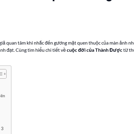
giả quan tâm khi nhắc đến gương mặt quen thuộc của màn ảnh nhỏ
h đạt. Cùng tìm hiểu chi tiết về
cuộc đời của Thành Được
từ th
iên
 3