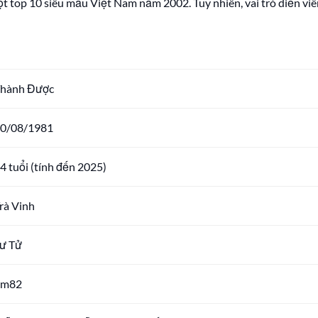
ọt top 10 siêu mẫu Việt Nam năm 2002. Tuy nhiên, vai trò diễn vi
hành Được
0/08/1981
4 tuổi (tính đến 2025)
rà Vinh
ư Tử
1m82