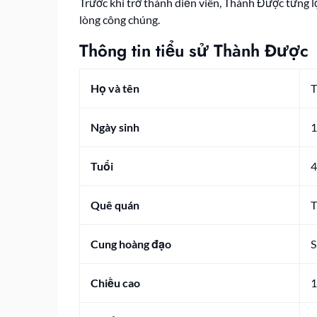
Trước khi trở thành diễn viên, Thành Được từng l
lòng công chúng.
Thông tin tiểu sử Thành Được
Họ và tên
T
Ngày sinh
1
Tuổi
4
Quê quán
T
Cung hoàng đạo
S
Chiều cao