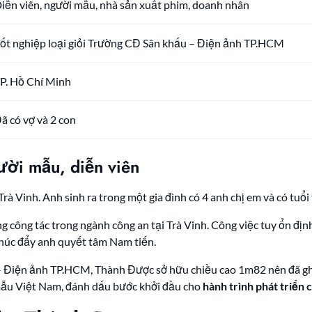
iễn viên, người mẫu, nhà sản xuất phim, doanh nhân
ốt nghiệp loại giỏi Trường CĐ Sân khấu – Điện ảnh TP.HCM
P. Hồ Chí Minh
ã có vợ và 2 con
ời mẫu, diễn viên
Trà Vinh. Anh sinh ra trong một gia đình có 4 anh chị em và có tuổi 
g công tác trong ngành công an tại Trà Vinh. Công việc tuy ổn đị
thúc đẩy anh quyết tâm Nam tiến.
u – Điện ảnh TP.HCM, Thành Được sở hữu chiều cao 1m82 nên đã gh
mẫu Việt Nam, đánh dấu bước khởi đầu cho
hành trình phát triển