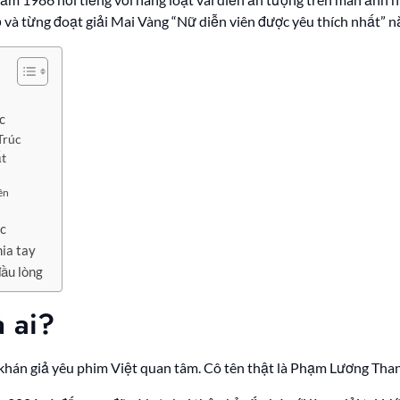
ỏ và từng đoạt giải Mai Vàng “Nữ diễn viên được yêu thích nhất” 
c
Trúc
ất
ên
úc
ia tay
đầu lòng
à ai?
 khán giả yêu phim Việt quan tâm. Cô tên thật là Phạm Lương Tha