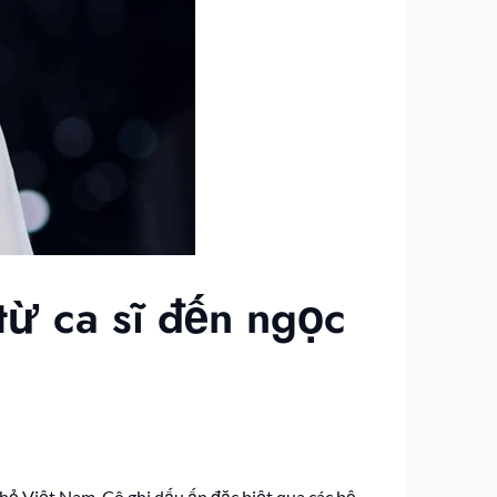
từ ca sĩ đến ngọc
nhỏ Việt Nam. Cô ghi dấu ấn đặc biệt qua các bộ