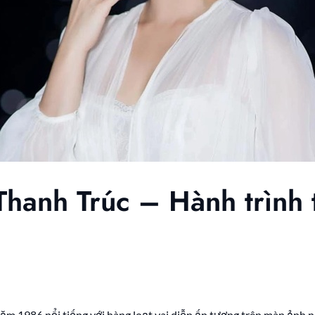
Thanh Trúc – Hành trình 
năm 1986 nổi tiếng với hàng loạt vai diễn ấn tượng trên màn ảnh 