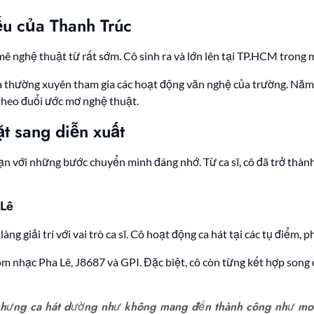
ếu của Thanh Trúc
ê nghệ thuật từ rất sớm. Cô sinh ra và lớn lên tại TP.HCM trong 
và thường xuyên tham gia các hoạt động văn nghệ của trường. Năm 
theo đuổi ước mơ nghệ thuật.
t sang diễn xuất
oạn với những bước chuyển mình đáng nhớ. Từ ca sĩ, cô đã trở thà
 Lê
g giải trí với vai trò ca sĩ. Cô hoạt động ca hát tại các tụ điểm,
óm nhạc Pha Lê, J8687 và GPI. Đặc biệt, cô còn từng kết hợp song 
 nhưng ca hát dường như không mang đến thành công như mon