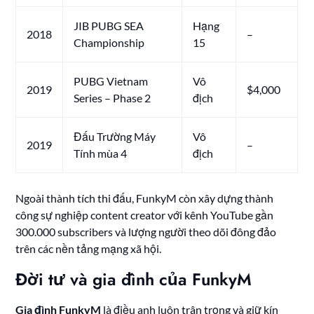
JIB PUBG SEA
Hạng
2018
–
Championship
15
PUBG Vietnam
Vô
2019
$4,000
Series – Phase 2
địch
Đấu Trường Máy
Vô
2019
–
Tính mùa 4
địch
Ngoài thành tích thi đấu, FunkyM còn xây dựng thành
công sự nghiệp content creator với kênh YouTube gần
300.000 subscribers và lượng người theo dõi đông đảo
trên các nền tảng mạng xã hội.
Đời tư và gia đình của FunkyM
Gia đình FunkyM
là điều anh luôn trân trọng và giữ kín