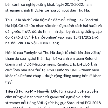
bên cạnh sự nghiệp công khai. Ngày 20/3/2022, nam
streamer chính thức lên xe hoa cùng cô dâu Thu Hà.
Thu Hà là bà chủ của tiệm ăn đêm nổi tiếng HakiFood tại
Hà Nội. Cô sở hữu nhan sắc xinh đẹp, tính cách hài hước và
đáng yêu. Trước đó, do tình hình dịch bệnh căng thẳng, cặp
đôi đã tổ chức “lễ ăn hỏi online” vào ngày 15/11/2021 với
hai đầu cầu Hà Nội – Kiên Giang.
Hôn lễ của FunkyM và Thu Hà được tổ chức kín đáo với sự
tham dự của người thân, bạn bè và anh em team Refund
Gaming như Độ Mixi, Xemesis, Rambo. Đặc biệt, bộ ảnh
cưới “cây nhà lá vườn” tại Phú Quốc do QNT – thành viên
khác của Refund chụp – được cộng đồng mạng hết lời khen
ngợi.
Tiểu sử FunkyM
– Nguyễn Đắc Tú là câu chuyện truyền
cảm hứng về hành trình từ game thủ nghiệp dư đến
streamer nổi tiếng. Với kỳ tích hạ gục Shroud tại PGI 2018,