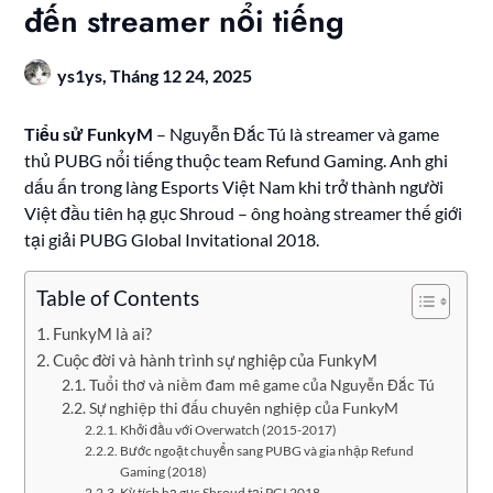
đến streamer nổi tiếng
ys1ys,
Tháng 12 24, 2025
Tiểu sử FunkyM
– Nguyễn Đắc Tú là streamer và game
thủ PUBG nổi tiếng thuộc team Refund Gaming. Anh ghi
dấu ấn trong làng Esports Việt Nam khi trở thành người
Việt đầu tiên hạ gục Shroud – ông hoàng streamer thế giới
tại giải PUBG Global Invitational 2018.
Table of Contents
FunkyM là ai?
Cuộc đời và hành trình sự nghiệp của FunkyM
Tuổi thơ và niềm đam mê game của Nguyễn Đắc Tú
Sự nghiệp thi đấu chuyên nghiệp của FunkyM
Khởi đầu với Overwatch (2015-2017)
Bước ngoặt chuyển sang PUBG và gia nhập Refund
Gaming (2018)
Kỳ tích hạ gục Shroud tại PGI 2018