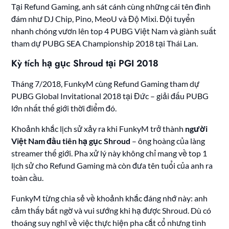
Tại Refund Gaming, anh sát cánh cùng những cái tên đình
đám như DJ Chip, Pino, MeoU và Độ Mixi. Đội tuyển
nhanh chóng vươn lên top 4 PUBG Việt Nam và giành suất
tham dự PUBG SEA Championship 2018 tại Thái Lan.
Kỳ tích hạ gục Shroud tại PGI 2018
Tháng 7/2018, FunkyM cùng Refund Gaming tham dự
PUBG Global Invitational 2018 tại Đức – giải đấu PUBG
lớn nhất thế giới thời điểm đó.
Khoảnh khắc lịch sử xảy ra khi FunkyM trở thành
người
Việt Nam đầu tiên hạ gục Shroud
– ông hoàng của làng
streamer thế giới. Pha xử lý này không chỉ mang về top 1
lịch sử cho Refund Gaming mà còn đưa tên tuổi của anh ra
toàn cầu.
FunkyM từng chia sẻ về khoảnh khắc đáng nhớ này: anh
cảm thấy bất ngờ và vui sướng khi hạ được Shroud. Dù có
thoáng suy nghĩ về việc thực hiện pha cắt cổ nhưng tình