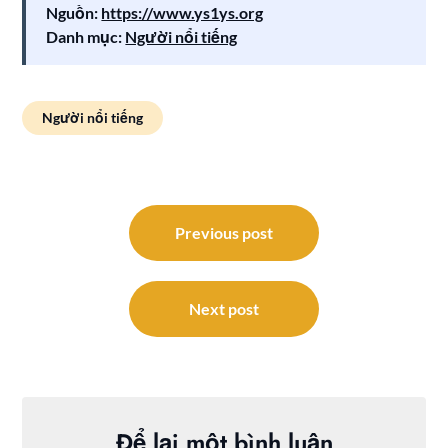
Nguồn:
https://www.ys1ys.org
Danh mục:
Người nổi tiếng
Người nổi tiếng
Điều
hướng
Previous post
bài
viết
Next post
Để lại một bình luận