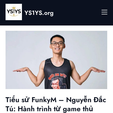
Skip
to
YS1YS.org
content
Tiểu sử FunkyM – Nguyễn Đắc
Tú: Hành trình từ game thủ