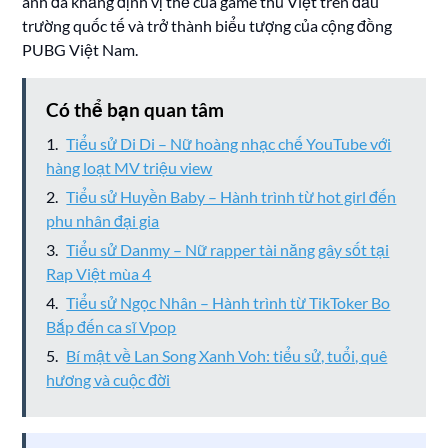
anh đã khẳng định vị thế của game thủ Việt trên đấu
trường quốc tế và trở thành biểu tượng của cộng đồng
PUBG Việt Nam.
Có thể bạn quan tâm
Tiểu sử Di Di – Nữ hoàng nhạc chế YouTube với
hàng loạt MV triệu view
Tiểu sử Huyền Baby – Hành trình từ hot girl đến
phu nhân đại gia
Tiểu sử Danmy – Nữ rapper tài năng gây sốt tại
Rap Việt mùa 4
Tiểu sử Ngọc Nhân – Hành trình từ TikToker Bo
Bắp đến ca sĩ Vpop
Bí mật về Lan Song Xanh Voh: tiểu sử, tuổi, quê
hương và cuộc đời