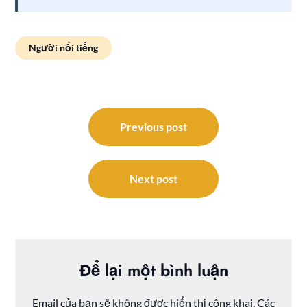
Người nổi tiếng
Điều
hướng
Previous post
bài
viết
Next post
Để lại một bình luận
Email của bạn sẽ không được hiển thị công khai.
Các