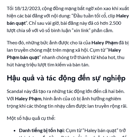
Tối 18/12/2023, cộng đồng mạng bất ngờ xôn xao khi xuất
hiện các bài đăng với nội dung: “Đầu tuần tối cổ, clip
Haley
bán quạt
“. Chỉ sau vài giờ, bài đăng này đã có hơn 2.500
lượt chia sẻ với vô số bình luận “xin link” phản cảm.
Theo đó, những bức ảnh được cho là của
Haley Phạm
đã bị
lan truyền chóng mặt trên mạng xã hội. Cụm từ “
Haley
Phạm bán quạt
” nhanh chóng trở thành từ khóa hot, thu
hút hàng triệu lượt tìm kiếm và bàn tán.
Hậu quả và tác động đến sự nghiệp
Scandal này đã tạo ra những tác động lớn đến cả hai bên.
Với
Haley Phạm
, hình ảnh của cô bị ảnh hưởng nghiêm
trọng khi các thông tin nhạy cảm được lan truyền rộng rãi.
Một số hậu quả cụ thể:
Danh tiếng bị tổn hại:
Cụm từ “Haley bán quạt” trở