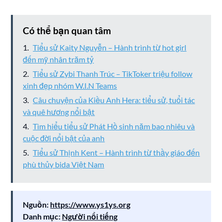
Có thể bạn quan tâm
Tiểu sử Kaity Nguyễn – Hành trình từ hot girl
đến mỹ nhân trăm tỷ
Tiểu sử Zybi Thanh Trúc – TikToker triệu follow
xinh đẹp nhóm W.I.N Teams
Câu chuyện của Kiều Anh Hera: tiểu sử, tuổi tác
và quê hương nổi bật
Tìm hiểu tiểu sử Phát Hồ sinh năm bao nhiêu và
cuộc đời nổi bật của anh
Tiểu sử Thịnh Kent – Hành trình từ thầy giáo đến
phù thủy bida Việt Nam
Nguồn:
https://www.ys1ys.org
Danh mục:
Người nổi tiếng