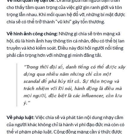
cho thấy tầm quan trọng của việc giữ gìn ranh giới và tôn
trọng lẫn nhau. Khi mối quan hệ đổ vỡ, những bí mật được
chia sẻ có thể trở thành “vũ khí” gây tổn thương.
Về hình ảnh công chúng:
Những gì chia sẻ trên mạng xã
hội, dù là hình ảnh hay thông tin cá nhân, đều có thể bị lan
truyền và khó kiểm soát. Điều này đòi hỏi người nổi tiếng
phải cẩn trọng hơn với những gì mình đăng tải.
“Trong thời đại số, danh tiếng có thể được xây
dựng qua nhiều năm nhưng chỉ cần một
scandal để phá hủy tất cả. Sự thận trọng và
trách nhiệm với lời nói, hành động là điều mà
mọi người, đặc biệt là các influencer, cần lưu
ý.”
Về pháp luật:
Việc chia sẻ và phát tán nội dung nhạy cảm
của người khác không chỉ là hành vi phi đạo đức mà còn có
thể vi phạm pháp luật. Cộng đồng mạng cần ý thức được