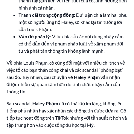
thành tag gắn liền với tên tuổi của cô, ảnh hưởng đến
hình ảnh cá nhân.
Tranh cãi trong cộng đồng:
Dư luận chia làm hai phe,
một số người ủng hộ Haley, số khác lại tin tưởng lời
của Louis Phạm.
Vấn đề pháp lý:
Việc chia sẻ các nội dung nhạy cảm
có thể dẫn đến vi phạm pháp luật về xâm phạm đời
tư và phát tán thông tin không lành mạnh.
Về phía Louis Phạm, cô cũng đối mặt với nhiều chỉ trích về
việc tố cáo bạn thân công khai và các scandal “phông bạt”
sau đó. Tuy nhiên, câu chuyện về
Haley Phạm
vẫn nhận
được nhiều sự quan tâm hơn do tính chất nhạy cảm của
thông tin.
Sau scandal,
Haley Phạm
đã có thái độ im lặng, không lên
tiếng phủ nhận hay xác nhận các thông tin được đưa ra. Cô
tiếp tục hoạt động trên TikTok nhưng với tần suất ít hơn và
tập trung hơn vào cuộc sống du học tại Mỹ.