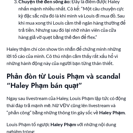
Chuyện thẻ đen sống ảo:
Đây là điểm được Haley
nhấn mạnh nhiều nhất. Cô kể: “Một câu chuyện cực
kỳ đặc sắc nữa đó là khi mình và Louis đi mua đồ. Sau
khi mua xong thì Louis cầm thẻ ngân hàng thường để
trả tiền. Nhưng sau đó lại nhờ nhân viên của cửa
hàng giả vờ quẹt bằng thẻ đen để flex.”
Haley thậm chí còn show tin nhắn để chứng minh những
lời tố cáo của mình. Cô thú nhận cảm thấy rất xấu hổ vì
những hành động này của người bạn từng thân thiết.
Phản đòn từ Louis Phạm và scandal
“Haley Phạm bán quạt”
Ngay sau livestream của Haley, Louis Phạm lập tức có động
thái đáp trả mạnh mẽ. Nữ VĐV cũng lên livestream và
“phản công” bằng những thông tin gây sốc về
Haley Phạm
.
Louis Phạm tố ngược
Haley Phạm
với những nội dung
nghiêm trọng: