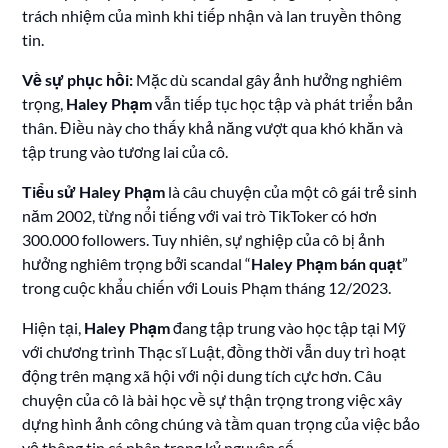
trách nhiệm của mình khi tiếp nhận và lan truyền thông
tin.
Về sự phục hồi:
Mặc dù scandal gây ảnh hưởng nghiêm
trọng,
Haley Phạm
vẫn tiếp tục học tập và phát triển bản
thân. Điều này cho thấy khả năng vượt qua khó khăn và
tập trung vào tương lai của cô.
Tiểu sử Haley Phạm
là câu chuyện của một cô gái trẻ sinh
năm 2002, từng nổi tiếng với vai trò TikToker có hơn
300.000 followers. Tuy nhiên, sự nghiệp của cô bị ảnh
hưởng nghiêm trọng bởi scandal “
Haley Phạm bán quạt
”
trong cuộc khẩu chiến với Louis Phạm tháng 12/2023.
Hiện tại,
Haley Phạm
đang tập trung vào học tập tại Mỹ
với chương trình Thạc sĩ Luật, đồng thời vẫn duy trì hoạt
động trên mạng xã hội với nội dung tích cực hơn. Câu
chuyện của cô là bài học về sự thận trọng trong việc xây
dựng hình ảnh công chúng và tầm quan trọng của việc bảo
vệ thông tin cá nhân trong kỷ nguyên số.