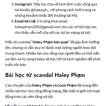
Instagram:
Tiếp tục chia sẻ hình ảnh cuộc sống qua
tài khoản @haley.ph_, với phong cách thời trang và
những khoảnh khắc đời thường tại Mỹ.
Email liên hệ:
Cô công khai email
haleypham2002@gmail.com
cho các cơ hội hợp tác,
cho thấy vẫn mở cửa với các dự án mạng xã hội.
Mặc dù scandal “
Haley Phạm bán quạt
” đã gây ảnh hưởng
lớn, nhưng cô vẫn duy trì được một lượng người theo dõi
trung thành. Nhiều fan cho rằng mọi người đều có thể mắc
sai lầm và hy vọng Haley sẽ học hỏi từ kinh nghiệm để phát
triển tốt hơn.
Bài học từ scandal Haley Phạm
Câu chuyện của
Haley Phạm và Louis Phạm
đã mang đến
nhiều bài học cho cộng đồng mạng, đặc biệt là giới trẻ hoạt
động trên các nền tảng xã hội:
Về mối quan hệ bạn bè:
Drama giữa hai người bạn thân