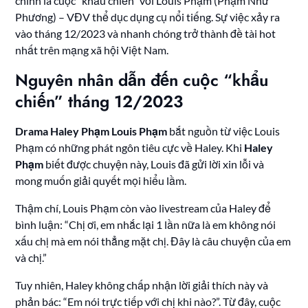
chính là cuộc “khẩu chiến” với Louis Phạm (Phạm Như
Phương) – VĐV thể dục dụng cụ nổi tiếng. Sự việc xảy ra
vào tháng 12/2023 và nhanh chóng trở thành đề tài hot
nhất trên mạng xã hội Việt Nam.
Nguyên nhân dẫn đến cuộc “khẩu
chiến” tháng 12/2023
Drama Haley Phạm Louis Phạm
bắt nguồn từ việc Louis
Phạm có những phát ngôn tiêu cực về Haley. Khi
Haley
Phạm
biết được chuyện này, Louis đã gửi lời xin lỗi và
mong muốn giải quyết mọi hiểu lầm.
Thậm chí, Louis Phạm còn vào livestream của Haley để
bình luận: “Chị ơi, em nhắc lại 1 lần nữa là em không nói
xấu chị mà em nói thẳng mặt chị. Đây là câu chuyện của em
và chị.”
Tuy nhiên, Haley không chấp nhận lời giải thích này và
phản bác: “Em nói trực tiếp với chị khi nào?”. Từ đây, cuộc