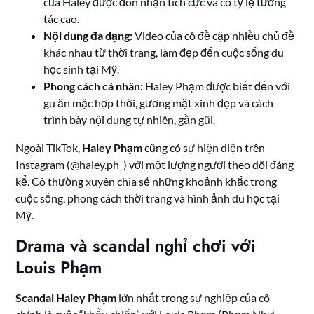
của Haley được đón nhận tích cực và có tỷ lệ tương
tác cao.
Nội dung đa dạng:
Video của cô đề cập nhiều chủ đề
khác nhau từ thời trang, làm đẹp đến cuộc sống du
học sinh tại Mỹ.
Phong cách cá nhân:
Haley Phạm được biết đến với
gu ăn mặc hợp thời, gương mặt xinh đẹp và cách
trình bày nội dung tự nhiên, gần gũi.
Ngoài TikTok,
Haley Phạm
cũng có sự hiện diện trên
Instagram (@haley.ph_) với một lượng người theo dõi đáng
kể. Cô thường xuyên chia sẻ những khoảnh khắc trong
cuộc sống, phong cách thời trang và hình ảnh du học tại
Mỹ.
Drama và scandal nghỉ chơi với
Louis Phạm
Scandal Haley Phạm
lớn nhất trong sự nghiệp của cô