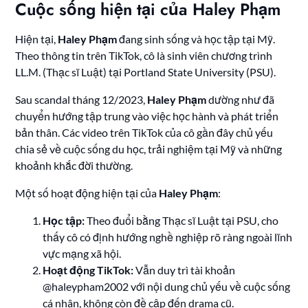
Cuộc sống hiện tại của Haley Phạm
Hiện tại,
Haley Phạm
đang sinh sống và học tập tại Mỹ.
Theo thông tin trên TikTok, cô là sinh viên chương trình
LL.M. (Thạc sĩ Luật) tại Portland State University (PSU).
Sau scandal tháng 12/2023,
Haley Phạm
dường như đã
chuyển hướng tập trung vào việc học hành và phát triển
bản thân. Các video trên TikTok của cô gần đây chủ yếu
chia sẻ về cuộc sống du học, trải nghiệm tại Mỹ và những
khoảnh khắc đời thường.
Một số hoạt động hiện tại của
Haley Phạm
:
Học tập:
Theo đuổi bằng Thạc sĩ Luật tại PSU, cho
thấy cô có định hướng nghề nghiệp rõ ràng ngoài lĩnh
vực mạng xã hội.
Hoạt động TikTok:
Vẫn duy trì tài khoản
@haleypham2002 với nội dung chủ yếu về cuộc sống
cá nhân, không còn đề cập đến drama cũ.