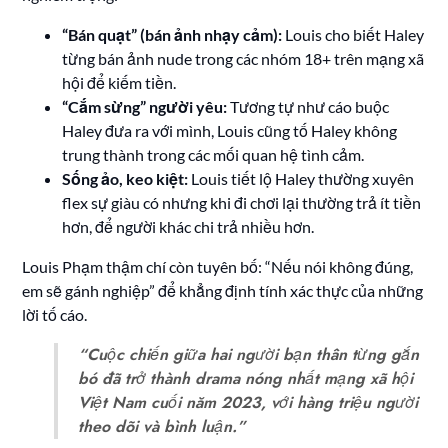
“Bán quạt” (bán ảnh nhạy cảm):
Louis cho biết Haley
từng bán ảnh nude trong các nhóm 18+ trên mạng xã
hội để kiếm tiền.
“Cắm sừng” người yêu:
Tương tự như cáo buộc
Haley đưa ra với mình, Louis cũng tố Haley không
trung thành trong các mối quan hệ tình cảm.
Sống ảo, keo kiệt:
Louis tiết lộ Haley thường xuyên
flex sự giàu có nhưng khi đi chơi lại thường trả ít tiền
hơn, để người khác chi trả nhiều hơn.
Louis Phạm thậm chí còn tuyên bố: “Nếu nói không đúng,
em sẽ gánh nghiệp” để khẳng định tính xác thực của những
lời tố cáo.
“Cuộc chiến giữa hai người bạn thân từng gắn
bó đã trở thành drama nóng nhất mạng xã hội
Việt Nam cuối năm 2023, với hàng triệu người
theo dõi và bình luận.”