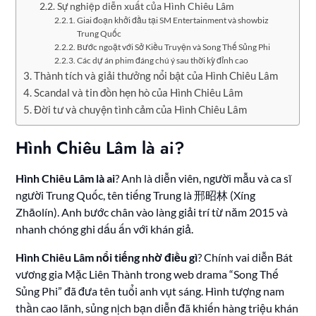
Sự nghiệp diễn xuất của Hình Chiêu Lâm
Giai đoạn khởi đầu tại SM Entertainment và showbiz
Trung Quốc
Bước ngoặt với Sở Kiều Truyện và Song Thế Sủng Phi
Các dự án phim đáng chú ý sau thời kỳ đỉnh cao
Thành tích và giải thưởng nổi bật của Hình Chiêu Lâm
Scandal và tin đồn hẹn hò của Hình Chiêu Lâm
Đời tư và chuyện tình cảm của Hình Chiêu Lâm
Hình Chiêu Lâm là ai?
Hình Chiêu Lâm là ai
? Anh là diễn viên, người mẫu và ca sĩ
người Trung Quốc, tên tiếng Trung là 邢昭林 (Xíng
Zhāolín). Anh bước chân vào làng giải trí từ năm 2015 và
nhanh chóng ghi dấu ấn với khán giả.
Hình Chiêu Lâm nổi tiếng nhờ điều gì
? Chính vai diễn Bát
vương gia Mặc Liên Thành trong web drama “Song Thế
Sủng Phi” đã đưa tên tuổi anh vụt sáng. Hình tượng nam
thần cao lãnh, sủng nịch bạn diễn đã khiến hàng triệu khán