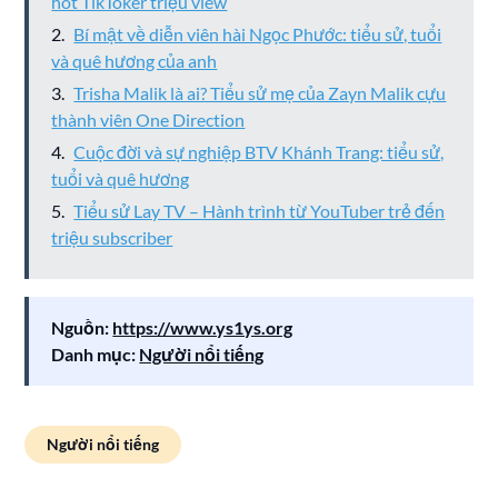
hot TikToker triệu view
Bí mật về diễn viên hài Ngọc Phước: tiểu sử, tuổi
và quê hương của anh
Trisha Malik là ai? Tiểu sử mẹ của Zayn Malik cựu
thành viên One Direction
Cuộc đời và sự nghiệp BTV Khánh Trang: tiểu sử,
tuổi và quê hương
Tiểu sử Lay TV – Hành trình từ YouTuber trẻ đến
triệu subscriber
Nguồn:
https://www.ys1ys.org
Danh mục:
Người nổi tiếng
Người nổi tiếng