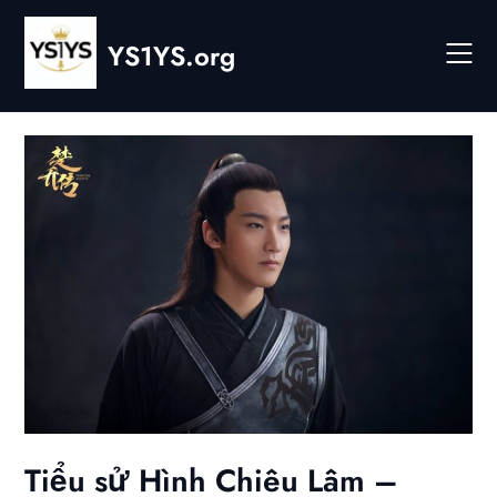
Skip
to
YS1YS.org
content
Tiểu sử Hình Chiêu Lâm –