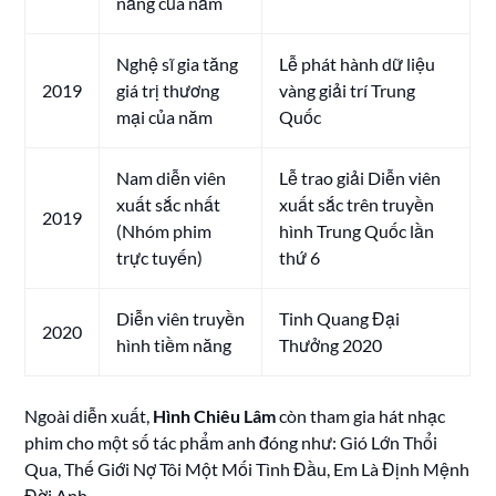
năng của năm
Nghệ sĩ gia tăng
Lễ phát hành dữ liệu
2019
giá trị thương
vàng giải trí Trung
mại của năm
Quốc
Nam diễn viên
Lễ trao giải Diễn viên
xuất sắc nhất
xuất sắc trên truyền
2019
(Nhóm phim
hình Trung Quốc lần
trực tuyến)
thứ 6
Diễn viên truyền
Tinh Quang Đại
2020
hình tiềm năng
Thưởng 2020
Ngoài diễn xuất,
Hình Chiêu Lâm
còn tham gia hát nhạc
phim cho một số tác phẩm anh đóng như: Gió Lớn Thổi
Qua, Thế Giới Nợ Tôi Một Mối Tình Đầu, Em Là Định Mệnh
Đời Anh.