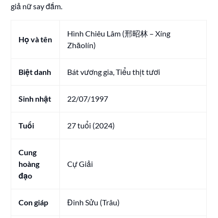
giả nữ say đắm.
Hình Chiêu Lâm (邢昭林 – Xíng
Họ và tên
Zhāolín)
Biệt danh
Bát vương gia, Tiểu thịt tươi
Sinh nhật
22/07/1997
Tuổi
27 tuổi (2024)
Cung
hoàng
Cự Giải
đạo
Con giáp
Đinh Sửu (Trâu)