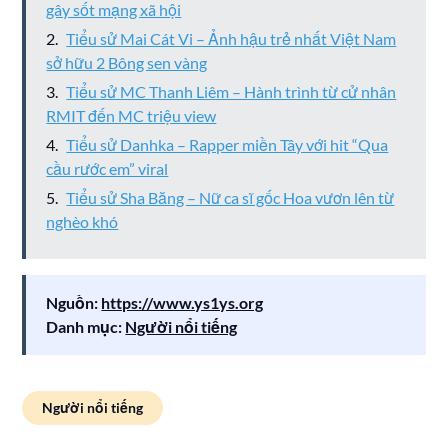
gây sốt mạng xã hội
Tiểu sử Mai Cát Vi – Ảnh hậu trẻ nhất Việt Nam
sở hữu 2 Bông sen vàng
Tiểu sử MC Thanh Liêm – Hành trình từ cử nhân
RMIT đến MC triệu view
Tiểu sử Danhka – Rapper miền Tây với hit “Qua
cầu rước em” viral
Tiểu sử Sha Băng – Nữ ca sĩ gốc Hoa vươn lên từ
nghèo khó
Nguồn:
https://www.ys1ys.org
Danh mục:
Người nổi tiếng
Người nổi tiếng