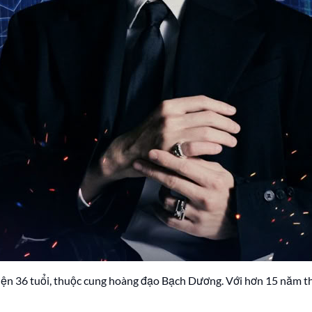
iện 36 tuổi, thuộc cung hoàng đạo Bạch Dương. Với hơn 15 năm th