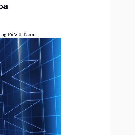
oa
n người Việt Nam.