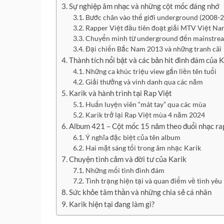
Sự nghiệp âm nhạc và những cột mốc đáng nhớ
Bước chân vào thế giới underground (2008-
Rapper Việt đầu tiên đoạt giải MTV Việt N
Chuyển mình từ underground đến mainstre
Đại chiến Bắc Nam 2013 và những tranh cãi
Thành tích nổi bật và các bản hit đình đám của 
Những ca khúc triệu view gắn liền tên tuổi
Giải thưởng và vinh danh qua các năm
Karik và hành trình tại Rap Việt
Huấn luyện viên “mát tay” qua các mùa
Karik trở lại Rap Việt mùa 4 năm 2024
Album 421 – Cột mốc 15 năm theo đuổi nhạc ra
Ý nghĩa đặc biệt của tên album
Hai mặt sáng tối trong âm nhạc Karik
Chuyện tình cảm và đời tư của Karik
Những mối tình đình đám
Tình trạng hiện tại và quan điểm về tình yêu
Sức khỏe tâm thần và những chia sẻ cá nhân
Karik hiện tại đang làm gì?