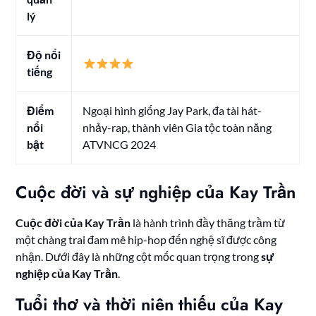
lý
Độ nổi
tiếng
Điểm
Ngoại hình giống Jay Park, đa tài hát-
nổi
nhảy-rap, thành viên Gia tộc toàn năng
bật
ATVNCG 2024
Cuộc đời và sự nghiệp của Kay Trần
Cuộc đời của Kay Trần
là hành trình đầy thăng trầm từ
một chàng trai đam mê hip-hop đến nghệ sĩ được công
nhận. Dưới đây là những cột mốc quan trọng trong
sự
nghiệp của Kay Trần
.
Tuổi thơ và thời niên thiếu của Kay