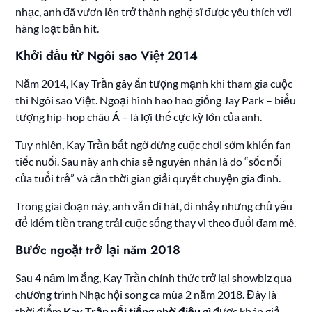
nhạc, anh đã vươn lên trở thành nghệ sĩ được yêu thích với
hàng loạt bản hit.
Khởi đầu từ Ngôi sao Việt 2014
Năm 2014, Kay Trần gây ấn tượng mạnh khi tham gia cuộc
thi Ngôi sao Việt. Ngoại hình hao hao giống Jay Park – biểu
tượng hip-hop châu Á – là lợi thế cực kỳ lớn của anh.
Tuy nhiên, Kay Trần bất ngờ dừng cuộc chơi sớm khiến fan
tiếc nuối. Sau này anh chia sẻ nguyên nhân là do “sốc nổi
của tuổi trẻ” và cần thời gian giải quyết chuyện gia đình.
Trong giai đoạn này, anh vẫn đi hát, đi nhảy nhưng chủ yếu
để kiếm tiền trang trải cuộc sống thay vì theo đuổi đam mê.
Bước ngoặt trở lại năm 2018
Sau 4 năm im ắng, Kay Trần chính thức trở lại showbiz qua
chương trình Nhạc hội song ca mùa 2 năm 2018. Đây là
thời điểm
Kay Trần nổi tiếng nhờ điều gì
được khán giả