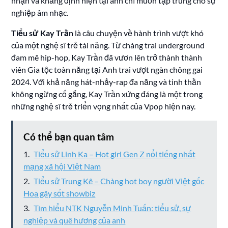
nhận và khẳng định hiện tại anh chỉ muốn tập trung cho sự
nghiệp âm nhạc.
Tiểu sử Kay Trần
là câu chuyện về hành trình vượt khó
của một nghệ sĩ trẻ tài năng. Từ chàng trai underground
đam mê hip-hop, Kay Trần đã vươn lên trở thành thành
viên Gia tộc toàn năng tại Anh trai vượt ngàn chông gai
2024. Với khả năng hát-nhảy-rap đa năng và tinh thần
không ngừng cố gắng, Kay Trần xứng đáng là một trong
những nghệ sĩ trẻ triển vọng nhất của Vpop hiện nay.
Có thể bạn quan tâm
Tiểu sử Linh Ka – Hot girl Gen Z nổi tiếng nhất
mạng xã hội Việt Nam
Tiểu sử Trung Kê – Chàng hot boy người Việt gốc
Hoa gây sốt showbiz
Tìm hiểu NTK Nguyễn Minh Tuấn: tiểu sử, sự
nghiệp và quê hương của anh