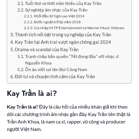
Tuổi thơ và thời niên thiếu của Kay Trần
Sự nghiệp âm nhạc của Kay Trần
Khởi đầu từ Ngôi sao Việt 2014
Bước ngoặt trở lại năm 2018
Gia nhập M-TP Entertainment và Warner Music Vietnam
Thành tích nổi bật trong sự nghiệp của Kay Trần
Kay Trần tại Anh trai vượt ngàn chông gai 2024
Drama và scandal của Kay Trần
Tranh chấp bản quyền “Tết đong đầy” với nhạc sĩ
Nguyễn Khoa
Ồn ào viết sai tên Bùi Công Nam
Đời tư và chuyện tình cảm của Kay Trần
Kay Trần là ai?
Kay Trần là ai
? Đây là câu hỏi của nhiều khán giả khi theo
dõi các chương trình âm nhạc gần đây. Kay Trần tên thật là
Trần Anh Khoa, là nam ca sĩ, rapper, vũ công và producer
người Việt Nam.