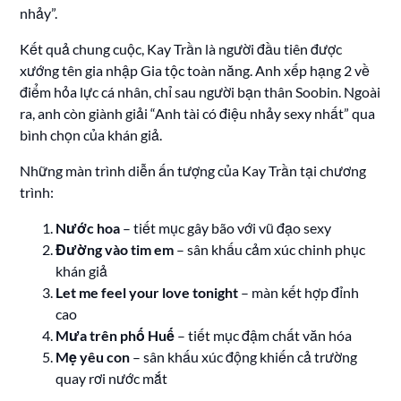
nhảy”.
Kết quả chung cuộc, Kay Trần là người đầu tiên được
xướng tên gia nhập Gia tộc toàn năng. Anh xếp hạng 2 về
điểm hỏa lực cá nhân, chỉ sau người bạn thân Soobin. Ngoài
ra, anh còn giành giải “Anh tài có điệu nhảy sexy nhất” qua
bình chọn của khán giả.
Những màn trình diễn ấn tượng của Kay Trần tại chương
trình:
Nước hoa
– tiết mục gây bão với vũ đạo sexy
Đường vào tim em
– sân khấu cảm xúc chinh phục
khán giả
Let me feel your love tonight
– màn kết hợp đỉnh
cao
Mưa trên phố Huế
– tiết mục đậm chất văn hóa
Mẹ yêu con
– sân khấu xúc động khiến cả trường
quay rơi nước mắt