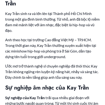
Trần
Kay Trần sinh ra và lớn lên tại Thành phố Hồ Chí Minh
trong một gia đình bình thường. Từ nhỏ, anh đã bộc lộ niềm
đam mê mãnh liệt với âm nhạc, đặc biệt là hip-hop và vũ
đạo.
Anh theo học tại trường Cao đẳng Việt Mỹ – TP.HCM.
Trong thời gian này, Kay Trần thường xuyên xuất hiện tại
các minishow hip-hop và phòng trà ở Sài Gòn, dần tạo
dựng tên tuổi trong giới underground.
Ước mơ trở thành nghệ sĩ chuyên nghiệp đã thôi thúc Kay
Trần không ngừng rèn luyện kỹ năng hát, nhảy và sáng tác.
Đây chính là nền tảng giúp anh tỏa sáng sau này.
Sự nghiệp âm nhạc của Kay Trần
Sự nghiệp của Kay Trần
trải qua nhiều giai đoạn với
những bước ngoặt quan trọng. Từ một thí sinh cuộc thi âm