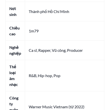
Nơi
Thành phố Hồ Chí Minh
sinh
Chiều
1m79
cao
Nghề
Ca sĩ, Rapper, Vũ công, Producer
nghiệp
Thể
loại
R&B, Hip-hop, Pop
âm
nhạc
Công
ty
Warner Music Vietnam (từ 2022)
quản