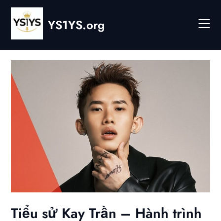
Skip
to
YS1YS.org
content
Tiểu sử Kay Trần – Hành trình