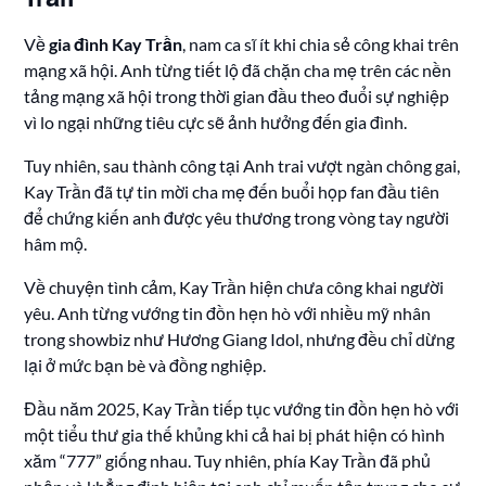
Về
gia đình Kay Trần
, nam ca sĩ ít khi chia sẻ công khai trên
mạng xã hội. Anh từng tiết lộ đã chặn cha mẹ trên các nền
tảng mạng xã hội trong thời gian đầu theo đuổi sự nghiệp
vì lo ngại những tiêu cực sẽ ảnh hưởng đến gia đình.
Tuy nhiên, sau thành công tại Anh trai vượt ngàn chông gai,
Kay Trần đã tự tin mời cha mẹ đến buổi họp fan đầu tiên
để chứng kiến anh được yêu thương trong vòng tay người
hâm mộ.
Về chuyện tình cảm, Kay Trần hiện chưa công khai người
yêu. Anh từng vướng tin đồn hẹn hò với nhiều mỹ nhân
trong showbiz như Hương Giang Idol, nhưng đều chỉ dừng
lại ở mức bạn bè và đồng nghiệp.
Đầu năm 2025, Kay Trần tiếp tục vướng tin đồn hẹn hò với
một tiểu thư gia thế khủng khi cả hai bị phát hiện có hình
xăm “777” giống nhau. Tuy nhiên, phía Kay Trần đã phủ