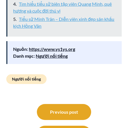
Tìm hiểu tiểu sử biên tập viên Quang Minh, quê
hương và cuộc đời thú vị
Tiểu sử Minh Trân – Diễn viên xinh đẹp sân khấu
kịch Hồng Vân
Nguồn:
https://www.ys1ys.org
Danh mục:
Người nổi tiếng
Người nổi tiếng
Điều
hướng
Previous post
bài