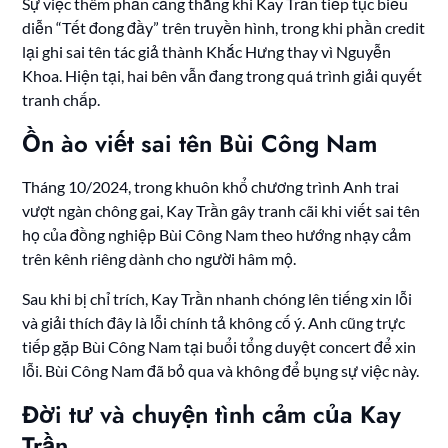
Sự việc thêm phần căng thẳng khi Kay Trần tiếp tục biểu
diễn “Tết đong đầy” trên truyền hình, trong khi phần credit
lại ghi sai tên tác giả thành Khắc Hưng thay vì Nguyễn
Khoa. Hiện tại, hai bên vẫn đang trong quá trình giải quyết
tranh chấp.
Ồn ào viết sai tên Bùi Công Nam
Tháng 10/2024, trong khuôn khổ chương trình Anh trai
vượt ngàn chông gai, Kay Trần gây tranh cãi khi viết sai tên
họ của đồng nghiệp Bùi Công Nam theo hướng nhạy cảm
trên kênh riêng dành cho người hâm mộ.
Sau khi bị chỉ trích, Kay Trần nhanh chóng lên tiếng xin lỗi
và giải thích đây là lỗi chính tả không cố ý. Anh cũng trực
tiếp gặp Bùi Công Nam tại buổi tổng duyệt concert để xin
lỗi. Bùi Công Nam đã bỏ qua và không để bụng sự việc này.
Đời tư và chuyện tình cảm của Kay
Trần