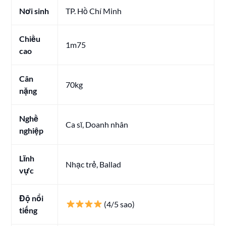
Nơi sinh
TP. Hồ Chí Minh
Chiều
1m75
cao
Cân
70kg
nặng
Nghề
Ca sĩ, Doanh nhân
nghiệp
Lĩnh
Nhạc trẻ, Ballad
vực
Độ nổi
(4/5 sao)
tiếng