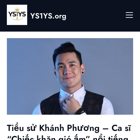
Skip
to
YS1YS.org
content
Tiểu sử Khánh Phương – Ca sĩ
“Chiếc khăn gió ấm” nổi tiếng