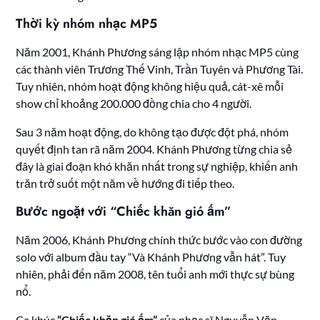
Thời kỳ nhóm nhạc MP5
Năm 2001, Khánh Phương sáng lập nhóm nhạc MP5 cùng
các thành viên Trương Thế Vinh, Trần Tuyên và Phương Tài.
Tuy nhiên, nhóm hoạt động không hiệu quả, cát-xê mỗi
show chỉ khoảng 200.000 đồng chia cho 4 người.
Sau 3 năm hoạt động, do không tạo được đột phá, nhóm
quyết định tan rã năm 2004. Khánh Phương từng chia sẻ
đây là giai đoạn khó khăn nhất trong sự nghiệp, khiến anh
trăn trở suốt một năm về hướng đi tiếp theo.
Bước ngoặt với “Chiếc khăn gió ấm”
Năm 2006, Khánh Phương chính thức bước vào con đường
solo với album đầu tay “Và Khánh Phương vẫn hát”. Tuy
nhiên, phải đến năm 2008, tên tuổi anh mới thực sự bùng
nổ.
Ca khúc
“Chiếc khăn gió ấm”
của nhạc sĩ Nguyễn Văn