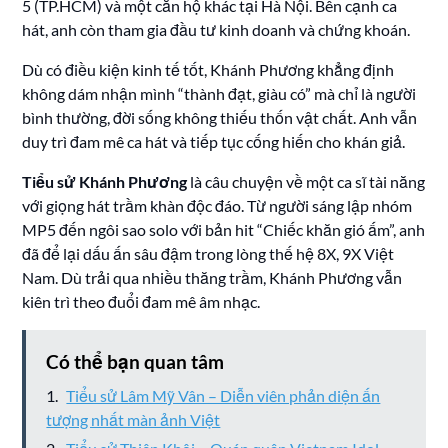
5 (TP.HCM) và một căn hộ khác tại Hà Nội. Bên cạnh ca
hát, anh còn tham gia đầu tư kinh doanh và chứng khoán.
Dù có điều kiện kinh tế tốt, Khánh Phương khẳng định
không dám nhận mình “thành đạt, giàu có” mà chỉ là người
bình thường, đời sống không thiếu thốn vật chất. Anh vẫn
duy trì đam mê ca hát và tiếp tục cống hiến cho khán giả.
Tiểu sử Khánh Phương
là câu chuyện về một ca sĩ tài năng
với giọng hát trầm khàn độc đáo. Từ người sáng lập nhóm
MP5 đến ngôi sao solo với bản hit “Chiếc khăn gió ấm”, anh
đã để lại dấu ấn sâu đậm trong lòng thế hệ 8X, 9X Việt
Nam. Dù trải qua nhiều thăng trầm, Khánh Phương vẫn
kiên trì theo đuổi đam mê âm nhạc.
Có thể bạn quan tâm
Tiểu sử Lâm Mỹ Vân – Diễn viên phản diện ấn
tượng nhất màn ảnh Việt