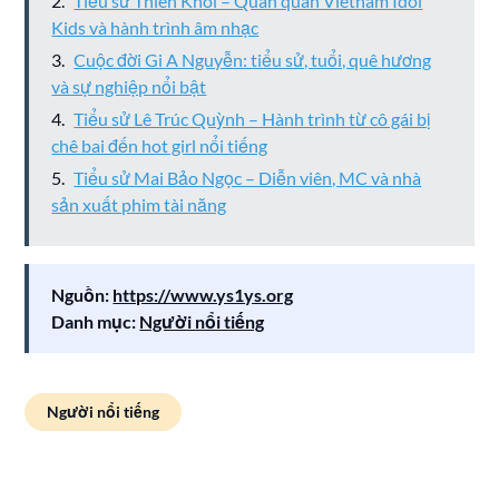
Tiểu sử Thiên Khôi – Quán quân Vietnam Idol
Kids và hành trình âm nhạc
Cuộc đời Gi A Nguyễn: tiểu sử, tuổi, quê hương
và sự nghiệp nổi bật
Tiểu sử Lê Trúc Quỳnh – Hành trình từ cô gái bị
chê bai đến hot girl nổi tiếng
Tiểu sử Mai Bảo Ngọc – Diễn viên, MC và nhà
sản xuất phim tài năng
Nguồn:
https://www.ys1ys.org
Danh mục:
Người nổi tiếng
Người nổi tiếng