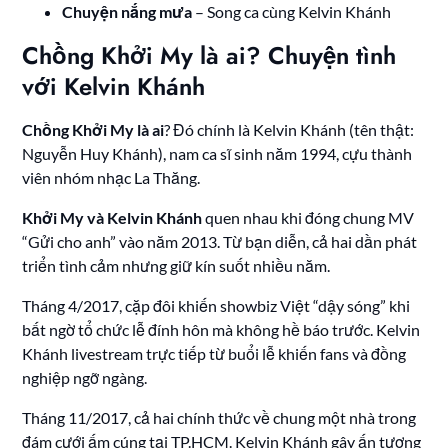
Chuyện nắng mưa
– Song ca cùng Kelvin Khánh
Chồng Khởi My là ai? Chuyện tình
với Kelvin Khánh
Chồng Khởi My là ai
? Đó chính là Kelvin Khánh (tên thật:
Nguyễn Huy Khánh), nam ca sĩ sinh năm 1994, cựu thành
viên nhóm nhạc La Thăng.
Khởi My và Kelvin Khánh
quen nhau khi đóng chung MV
“Gửi cho anh” vào năm 2013. Từ bạn diễn, cả hai dần phát
triển tình cảm nhưng giữ kín suốt nhiều năm.
Tháng 4/2017, cặp đôi khiến showbiz Việt “dậy sóng” khi
bất ngờ tổ chức lễ đính hôn mà không hề báo trước. Kelvin
Khánh livestream trực tiếp từ buổi lễ khiến fans và đồng
nghiệp ngỡ ngàng.
Tháng 11/2017, cả hai chính thức về chung một nhà trong
đám cưới ấm cúng tại TP.HCM. Kelvin Khánh gây ấn tượng