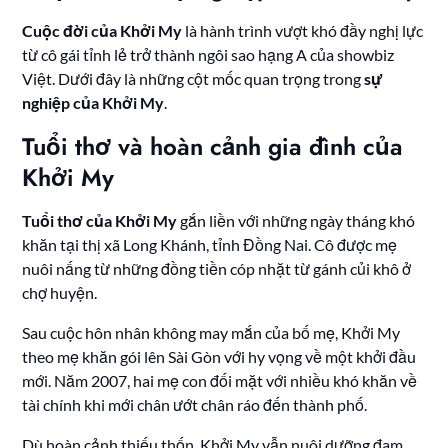
Cuộc đời của Khởi My
là hành trình vượt khó đầy nghị lực
từ cô gái tỉnh lẻ trở thành ngôi sao hạng A của showbiz
Việt. Dưới đây là những cột mốc quan trọng trong
sự
nghiệp của Khởi My
.
Tuổi thơ và hoàn cảnh gia đình của
Khởi My
Tuổi thơ của Khởi My
gắn liền với những ngày tháng khó
khăn tại thị xã Long Khánh, tỉnh Đồng Nai. Cô được mẹ
nuôi nấng từ những đồng tiền cóp nhặt từ gánh củi khô ở
chợ huyện.
Sau cuộc hôn nhân không may mắn của bố mẹ, Khởi My
theo mẹ khăn gói lên Sài Gòn với hy vọng về một khởi đầu
mới. Năm 2007, hai mẹ con đối mặt với nhiều khó khăn về
tài chính khi mới chân ướt chân ráo đến thành phố.
Dù hoàn cảnh thiếu thốn, Khởi My vẫn nuôi dưỡng đam