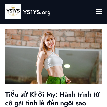
Skip
to
YS1YS.org
content
Tiểu sử Khởi My: Hành trình từ
cô gái tỉnh lẻ đến ngôi sao