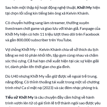
Sau hơn một thập kỷ hoạt động nghệ thuật,
Khởi My
hiện
tại chọn lối sống kín tiếng bên ông xã Kelvin Khánh.
Cô chuyển hướng sang làm streamer, thường xuyên
livestream chơi game và giao lưu với khán giả. Fanpage của
Khởi My hiện có hơn 11 triệu lượt theo dõi trên Facebook
và gần 800.000 subscriber trên YouTube.
Vợ chồng Khởi My – Kelvin Khánh chia sẻ sở thích du lịch
bằng xe mô tô phân khối lớn, tập gym cùng nhau và chăm
sóc thú cưng. Cả hai hạn chế xuất hiện tại các sự kiện giải
trí, dành phần lớn thời gian cho gia đình.
Dù U40 nhưng Khởi My vẫn giữ được vẻ ngoài trẻ trung,
năng động. Cô thỉnh thoảng tái xuất trong một số chương
trình như Ca sĩ mặt nạ (2023) và các đêm nhạc phòng trà.
Tiểu sử Khởi My
là câu chuyện đầy cảm hứng về hành
trình vươn lên từ cô gái tỉnh lẻ trở thành ngôi sao được yêu