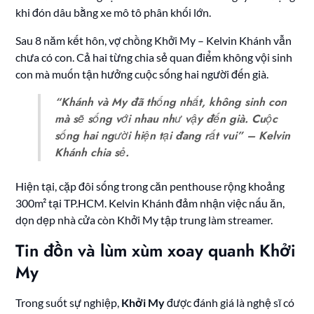
khi đón dâu bằng xe mô tô phân khối lớn.
Sau 8 năm kết hôn, vợ chồng Khởi My – Kelvin Khánh vẫn
chưa có con. Cả hai từng chia sẻ quan điểm không vội sinh
con mà muốn tận hưởng cuộc sống hai người đến già.
“Khánh và My đã thống nhất, không sinh con
mà sẽ sống với nhau như vậy đến già. Cuộc
sống hai người hiện tại đang rất vui” – Kelvin
Khánh chia sẻ.
Hiện tại, cặp đôi sống trong căn penthouse rộng khoảng
300m² tại TP.HCM. Kelvin Khánh đảm nhận việc nấu ăn,
dọn dẹp nhà cửa còn Khởi My tập trung làm streamer.
Tin đồn và lùm xùm xoay quanh Khởi
My
Trong suốt sự nghiệp,
Khởi My
được đánh giá là nghệ sĩ có