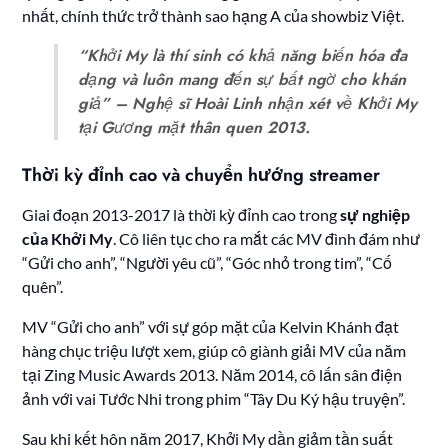
nhất, chính thức trở thành sao hạng A của showbiz Việt.
“Khởi My là thí sinh có khả năng biến hóa đa
dạng và luôn mang đến sự bất ngờ cho khán
giả” – Nghệ sĩ Hoài Linh nhận xét về Khởi My
tại Gương mặt thân quen 2013.
Thời kỳ đỉnh cao và chuyển hướng streamer
Giai đoạn 2013-2017 là thời kỳ đỉnh cao trong
sự nghiệp
của Khởi My
. Cô liên tục cho ra mắt các MV đình đám như
“Gửi cho anh”, “Người yêu cũ”, “Góc nhỏ trong tim”, “Cố
quên”.
MV “Gửi cho anh” với sự góp mặt của Kelvin Khánh đạt
hàng chục triệu lượt xem, giúp cô giành giải MV của năm
tại Zing Music Awards 2013. Năm 2014, cô lấn sân điện
ảnh với vai Tước Nhi trong phim “Tây Du Ký hậu truyện”.
Sau khi kết hôn năm 2017, Khởi My dần giảm tần suất