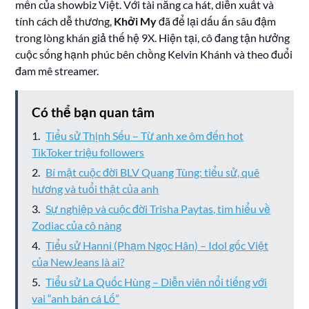
mến của showbiz Việt. Với tài năng ca hát, diễn xuất và
tính cách dễ thương,
Khởi My
đã để lại dấu ấn sâu đậm
trong lòng khán giả thế hệ 9X. Hiện tại, cô đang tận hưởng
cuộc sống hạnh phúc bên chồng Kelvin Khánh và theo đuổi
đam mê streamer.
Có thể bạn quan tâm
Tiểu sử Thịnh Sếu – Từ anh xe ôm đến hot
TikToker triệu followers
Bí mật cuộc đời BLV Quang Tùng: tiểu sử, quê
hương và tuổi thật của anh
Sự nghiệp và cuộc đời Trisha Paytas, tìm hiểu về
Zodiac của cô nàng
Tiểu sử Hanni (Phạm Ngọc Hân) – Idol gốc Việt
của NewJeans là ai?
Tiểu sử La Quốc Hùng – Diễn viên nổi tiếng với
vai “anh bán cá Lố”