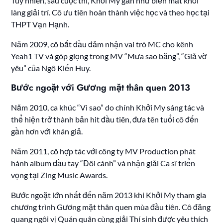
Tuy nhiên, sau cuộc thi, Khởi My gần như biến mất khỏi
làng giải trí. Cô ưu tiên hoàn thành việc học và theo học tại
THPT Vạn Hạnh.
Năm 2009, cô bắt đầu đảm nhận vai trò MC cho kênh
Yeah1 TV và góp giọng trong MV “Mưa sao băng”, “Giả vờ
yêu” của Ngô Kiến Huy.
Bước ngoặt với Gương mặt thân quen 2013
Năm 2010, ca khúc “Vì sao” do chính Khởi My sáng tác và
thể hiện trở thành bản hit đầu tiên, đưa tên tuổi cô đến
gần hơn với khán giả.
Năm 2011, cô hợp tác với công ty MV Production phát
hành album đầu tay “Đôi cánh” và nhận giải Ca sĩ triển
vọng tại Zing Music Awards.
Bước ngoặt lớn nhất đến năm 2013 khi Khởi My tham gia
chương trình Gương mặt thân quen mùa đầu tiên. Cô đăng
quang ngôi vị Quán quân cùng giải Thí sinh được yêu thích