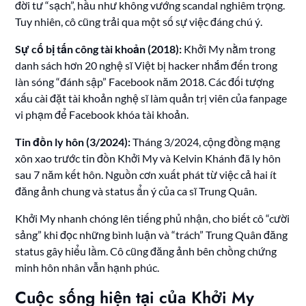
đời tư “sạch”, hầu như không vướng scandal nghiêm trọng.
Tuy nhiên, cô cũng trải qua một số sự việc đáng chú ý.
Sự cố bị tấn công tài khoản (2018):
Khởi My nằm trong
danh sách hơn 20 nghệ sĩ Việt bị hacker nhắm đến trong
làn sóng “đánh sập” Facebook năm 2018. Các đối tượng
xấu cài đặt tài khoản nghệ sĩ làm quản trị viên của fanpage
vi phạm để Facebook khóa tài khoản.
Tin đồn ly hôn (3/2024):
Tháng 3/2024, cộng đồng mạng
xôn xao trước tin đồn Khởi My và Kelvin Khánh đã ly hôn
sau 7 năm kết hôn. Nguồn cơn xuất phát từ việc cả hai ít
đăng ảnh chung và status ẩn ý của ca sĩ Trung Quân.
Khởi My nhanh chóng lên tiếng phủ nhận, cho biết cô “cười
sảng” khi đọc những bình luận và “trách” Trung Quân đăng
status gây hiểu lầm. Cô cũng đăng ảnh bên chồng chứng
minh hôn nhân vẫn hạnh phúc.
Cuộc sống hiện tại của Khởi My