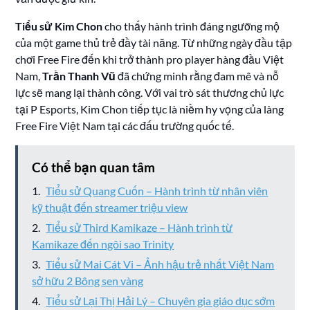
Tiểu sử Kim Chon
cho thấy hành trình đáng ngưỡng mộ
của một game thủ trẻ đầy tài năng. Từ những ngày đầu tập
chơi Free Fire đến khi trở thành pro player hàng đầu Việt
Nam,
Trần Thanh Vũ
đã chứng minh rằng đam mê và nỗ
lực sẽ mang lại thành công. Với vai trò sát thương chủ lực
tại P Esports, Kim Chon tiếp tục là niềm hy vọng của làng
Free Fire Việt Nam tại các đấu trường quốc tế.
Có thể bạn quan tâm
Tiểu sử Quang Cuốn – Hành trình từ nhân viên
kỹ thuật đến streamer triệu view
Tiểu sử Third Kamikaze – Hành trình từ
Kamikaze đến ngôi sao Trinity
Tiểu sử Mai Cát Vi – Ảnh hậu trẻ nhất Việt Nam
sở hữu 2 Bông sen vàng
Tiểu sử Lại Thị Hải Lý – Chuyên gia giáo dục sớm