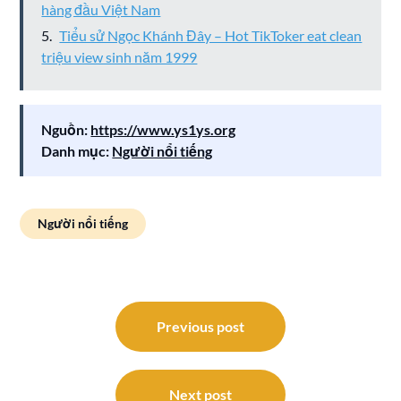
hàng đầu Việt Nam
Tiểu sử Ngọc Khánh Đây – Hot TikToker eat clean
triệu view sinh năm 1999
Nguồn:
https://www.ys1ys.org
Danh mục:
Người nổi tiếng
Người nổi tiếng
Điều
hướng
Previous post
bài
viết
Next post