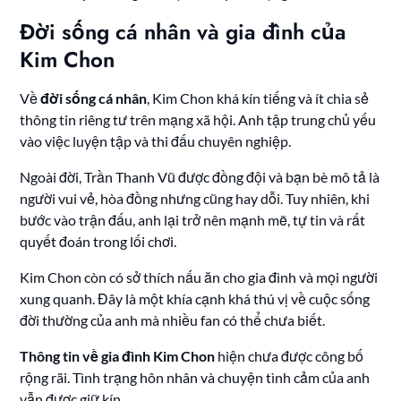
Đời sống cá nhân và gia đình của
Kim Chon
Về
đời sống cá nhân
, Kim Chon khá kín tiếng và ít chia sẻ
thông tin riêng tư trên mạng xã hội. Anh tập trung chủ yếu
vào việc luyện tập và thi đấu chuyên nghiệp.
Ngoài đời, Trần Thanh Vũ được đồng đội và bạn bè mô tả là
người vui vẻ, hòa đồng nhưng cũng hay dỗi. Tuy nhiên, khi
bước vào trận đấu, anh lại trở nên mạnh mẽ, tự tin và rất
quyết đoán trong lối chơi.
Kim Chon còn có sở thích nấu ăn cho gia đình và mọi người
xung quanh. Đây là một khía cạnh khá thú vị về cuộc sống
đời thường của anh mà nhiều fan có thể chưa biết.
Thông tin về gia đình Kim Chon
hiện chưa được công bố
rộng rãi. Tình trạng hôn nhân và chuyện tình cảm của anh
vẫn được giữ kín.