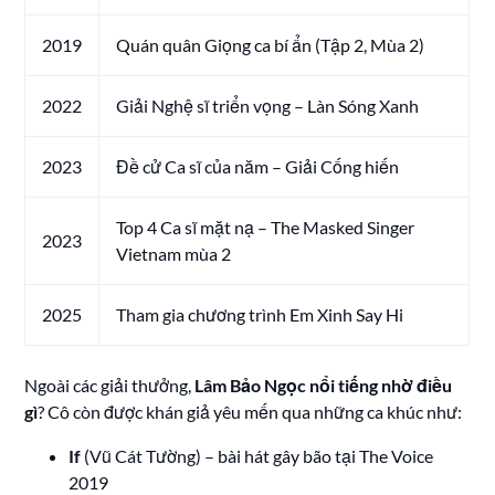
2019
Quán quân Giọng ca bí ẩn (Tập 2, Mùa 2)
2022
Giải Nghệ sĩ triển vọng – Làn Sóng Xanh
2023
Đề cử Ca sĩ của năm – Giải Cống hiến
Top 4 Ca sĩ mặt nạ – The Masked Singer
2023
Vietnam mùa 2
2025
Tham gia chương trình Em Xinh Say Hi
Ngoài các giải thưởng,
Lâm Bảo Ngọc nổi tiếng nhờ điều
gì
? Cô còn được khán giả yêu mến qua những ca khúc như:
If
(Vũ Cát Tường) – bài hát gây bão tại The Voice
2019