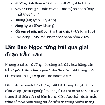
Hương tình thân
– OST phim Hương vị tình thân
Never Enough
– bản cover được mệnh danh “hay
nhất Việt Nam”
Buông
(Nguyễn Duy Anh)
Vùng ký ức
(Duy Khang)
Rồi em sẽ gặp một chàng trai khác
(Hứa Kim Tuyền)
I’m Sorry
– MV mới nhất phát hành năm 2025
Lâm Bảo Ngọc từng trải qua giai
đoạn trầm cảm
Không phải con đường nào cũng trải đầy hoa hồng.
Lâm
Bảo Ngọc trầm cảm
là giai đoạn đen tối nhất trong cuộc
đời cô sau khi đạt Á quân The Voice 2019.
Dịch bệnh Covid-19, những thất bại trong chuyện tình
cảm và áp lực sự nghiệp “mờ nhạt” đã khiến nữ ca sĩ rơi vào
trạng thái tiêu cực nghiêm trọng. Cô được chẩn đoán mắc
trầm cảm và phải dùng thuốc điều trị trong nhiều tháng.