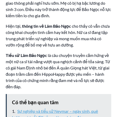
giao thông phải nghỉ hưu sớm. Mẹ cô bị hạ bậc lương do
sinh 3 con. Điều này trở thành động lực để Bảo Ngọc nỗ lực
kiếm tiền lo cho gia đình.
Hiện tại,
thông tin về Lâm Bảo Ngọc
cho thấy cô vẫn chưa
công khai chuyện tình cảm hay kết hôn. Nữ ca sĩ đang tập
trung phát triển sự nghiệp và mong muốn mua nhà có
vườn rộng để bố mẹ về hưu an dưỡng.
Tiểu sử Lâm Bảo Ngọc
là câu chuyện truyền cảm hứng về
một nữ ca sĩ tài năng vượt qua nghịch cảnh để tỏa sáng. Từ
cô gái Nam Định nhỏ bé đến Á quân Giọng hát Việt, từ giai
đoạn trầm cảm đến HippoHappy được yêu mến – hành
trình của cô chứng minh rằng đam mê và nỗ lực sẽ được
đền đáp.
Có thể bạn quan tâm
Sự nghiệp và tiểu sử Neymar – ngày sinh, quê