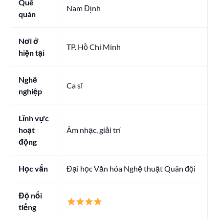
Quê
Nam Định
quán
Nơi ở
TP. Hồ Chí Minh
hiện tại
Nghề
Ca sĩ
nghiệp
Lĩnh vực
hoạt
Âm nhạc, giải trí
động
Học vấn
Đại học Văn hóa Nghệ thuật Quân đội
Độ nổi
tiếng