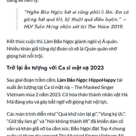
“Nghe Bảo Ngọc hát ai cũng phải ồ lên. Em có
giọng hát quá tốt, kỹ thuật quá điêu luyện.” –
HLV Tuấn Hưng nhận xét tại The Voice 2019.
Kết thúc cuộc thi, Lâm Bảo Ngọc giành ngôi vị Á quân.
Nhiều khán giả từng dự đoán cô sẽ là Quán quân nhờ
giọng hát nổi trội.
Trở lại ấn tượng với Ca sĩ mặt nạ 2023
Sau giai đoạn trầm cảm,
Lâm Bảo Ngọc HippoHappy
tái
xuất ấn tượng tại Ca sĩ mặt nạ – The Masked Singer
Vietnam mùa 2 năm 2023. Cô hóa thân thành nhân vật Hà
Mã đáng yêu và gây bất ngờ với giọng hát nội lực.
Các màn trình diễn như “Quá khứ còn lại gì”, “Vùng ký ức”,
“Giữ lấy làm gì” và “Nói không thành lời” đã khiến dàn cố
vấn và khán giả vỡ òa cảm xúc. Bảo Ngọc đạt Top 4 chung
cuộc và tham gia concert The Masked Singer Vietnam All-