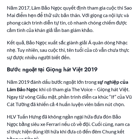
Năm 2017, Lâm Bảo Ngọc quyết định tham gia cuộc thi Sao
Mai điểm hẹn để thử sức bản thân. Với giọng ca nội lực và
phong cách trình diễn tự tin, cô nhanh chóng chiếm được
cảm tình của khán giả lẫn ban giám khảo.
Kết quả, Bảo Ngọc xuất sắc giành giải Á quân dòng Nhạc
nhẹ. Tuy nhiên, sau cuộc thi, tên tuổi của cô vẫn chưa thực
sự được nhiều người biết đến.
Bước ngoặt tại Giọng hát Việt 2019
Năm 2019 đánh dấu bước ngoặt lớn trong
sự nghiệp của
Lâm Bảo Ngọc
khi cô tham gia The Voice – Giọng hát Việt.
Ngay từ vòng Giấu mặt, phần trình diễn ca khúc “If” của Vũ
Cát Tường đã khiến cả 4 huấn luyện viên bấm nút chọn.
HLV Tuấn Hưng đã không ngần ngại hứa đưa đón Bảo
Ngọc bằng siêu xe Ferrari nếu cô về đội. Cuối cùng, nam ca
sĩ thực hiện đúng lời hứa khi đưa cô đến đêm Chung kết
bằng xe tiền tỷ.