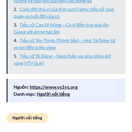
hương và tuổi đời của ngôi sao bóng đá
Cuộc đời thú vị của Kim suri Faptv: tiểu sử, quê
quán và tuổi đời của cô
Tiểu sử Cao Sỹ Hùng – Ca sĩ điển trai quê An
Giang với giọng hát ấm
Tiểu sử Tên Thịnh (Thịnh Sếu) – Hot TikToker từ
xe ôm đến triệu view
Tiểu sử Tô Dũng – Nam thần vai phụ phim giờ
vàng VTV là ai?
Nguồn:
https://www.ys1ys.org
Danh mục:
Người nổi tiếng
Người nổi tiếng