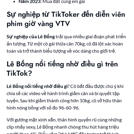
Năm 2023:
Mua đất cùng em gái
Sự nghiệp từ TikToker đến diễn viên
phim giờ vàng VTV
Sự nghiệp của Lê Bống
trải qua nhiều giai đoạn phát triển
ấn tượng. Từ một cô gái thừa cân 70kg, cô đã lột xác hoàn
toàn và trở thành biểu tượng về vóc dáng cho giới trẻ.
Lê Bống nổi tiếng nhờ điều gì trên
TikTok?
Lê Bống nổi tiếng nhờ điều gì
? Cô bắt đầu được chú ý khi
chia sẻ các video về hành trình giảm cân và bí quyết tập
luyện. Sau khi giảm thành công hơn 10kg, cô sở hữu thân
hình nóng bỏng với số đo 96-60-96.
Với gương mặt xinh xắn, thân hình quyến rũ cùng những
clip nhảy sexy, Lê Bống nhanh chóng thu hút hàng triệu
người theo dõi. Biểu cảm “thè lưỡi” đặc trưng trở thành