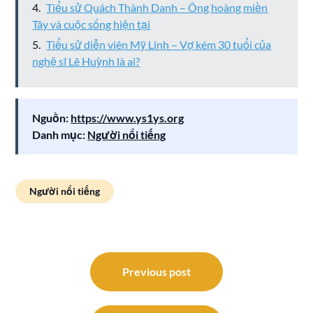
Tiểu sử Quách Thành Danh – Ông hoàng miền
Tây và cuộc sống hiện tại
Tiểu sử diễn viên Mỹ Linh – Vợ kém 30 tuổi của
nghệ sĩ Lê Huỳnh là ai?
Nguồn:
https://www.ys1ys.org
Danh mục:
Người nổi tiếng
Người nổi tiếng
Điều
hướng
Previous post
bài