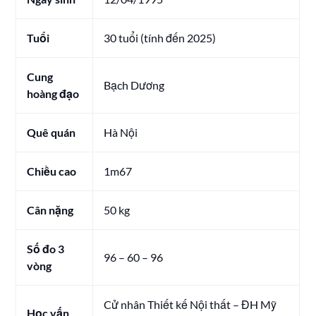
Tuổi
30 tuổi (tính đến 2025)
Cung
Bạch Dương
hoàng đạo
Quê quán
Hà Nội
Chiều cao
1m67
Cân nặng
50 kg
Số đo 3
96 – 60 – 96
vòng
Cử nhân Thiết kế Nội thất – ĐH Mỹ
Học vấn