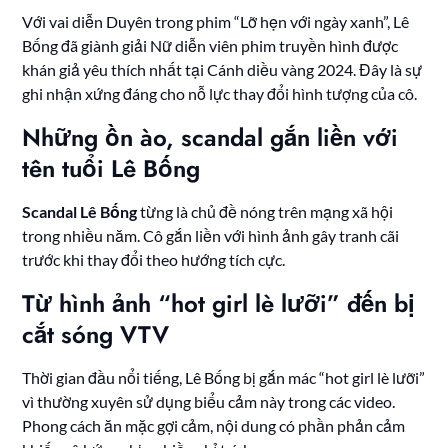
Với vai diễn Duyên trong phim “Lỡ hẹn với ngày xanh”, Lê
Bống đã giành giải Nữ diễn viên phim truyền hình được
khán giả yêu thích nhất tại Cánh diều vàng 2024. Đây là sự
ghi nhận xứng đáng cho nỗ lực thay đổi hình tượng của cô.
Những ồn ào, scandal gắn liền với
tên tuổi Lê Bống
Scandal Lê Bống
từng là chủ đề nóng trên mạng xã hội
trong nhiều năm. Cô gắn liền với hình ảnh gây tranh cãi
trước khi thay đổi theo hướng tích cực.
Từ hình ảnh “hot girl lè lưỡi” đến bị
cắt sóng VTV
Thời gian đầu nổi tiếng, Lê Bống bị gắn mác “hot girl lè lưỡi”
vì thường xuyên sử dụng biểu cảm này trong các video.
Phong cách ăn mặc gợi cảm, nội dung có phần phản cảm