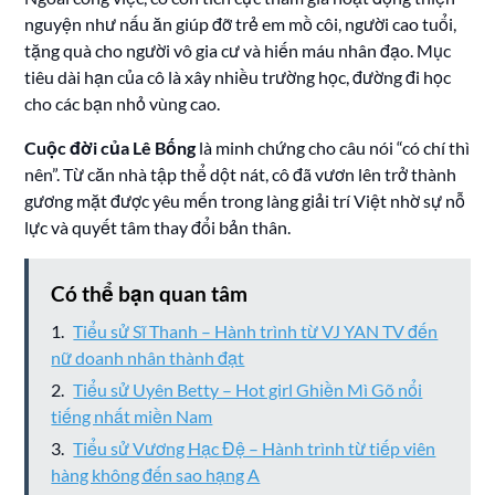
nguyện như nấu ăn giúp đỡ trẻ em mồ côi, người cao tuổi,
tặng quà cho người vô gia cư và hiến máu nhân đạo. Mục
tiêu dài hạn của cô là xây nhiều trường học, đường đi học
cho các bạn nhỏ vùng cao.
Cuộc đời của Lê Bống
là minh chứng cho câu nói “có chí thì
nên”. Từ căn nhà tập thể dột nát, cô đã vươn lên trở thành
gương mặt được yêu mến trong làng giải trí Việt nhờ sự nỗ
lực và quyết tâm thay đổi bản thân.
Có thể bạn quan tâm
Tiểu sử Sĩ Thanh – Hành trình từ VJ YAN TV đến
nữ doanh nhân thành đạt
Tiểu sử Uyên Betty – Hot girl Ghiền Mì Gõ nổi
tiếng nhất miền Nam
Tiểu sử Vương Hạc Đệ – Hành trình từ tiếp viên
hàng không đến sao hạng A