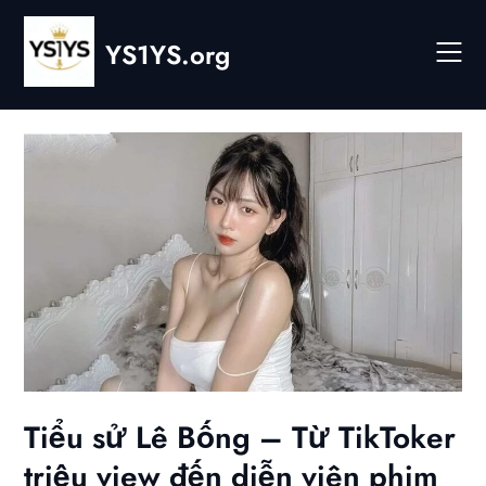
Skip
to
YS1YS.org
content
Tiểu sử Lê Bống – Từ TikToker
triệu view đến diễn viên phim