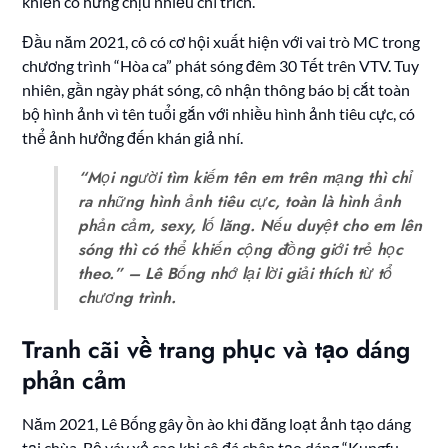
khiến cô hứng chịu nhiều chỉ trích.
Đầu năm 2021, cô có cơ hội xuất hiện với vai trò MC trong
chương trình “Hòa ca” phát sóng đêm 30 Tết trên VTV. Tuy
nhiên, gần ngày phát sóng, cô nhận thông báo bị cắt toàn
bộ hình ảnh vì tên tuổi gắn với nhiều hình ảnh tiêu cực, có
thể ảnh hưởng đến khán giả nhí.
“Mọi người tìm kiếm tên em trên mạng thì chỉ
ra những hình ảnh tiêu cực, toàn là hình ảnh
phản cảm, sexy, lố lăng. Nếu duyệt cho em lên
sóng thì có thể khiến cộng đồng giới trẻ học
theo.” – Lê Bống nhớ lại lời giải thích từ tổ
chương trình.
Tranh cãi về trang phục và tạo dáng
phản cảm
Năm 2021, Lê Bống gây ồn ào khi đăng loạt ảnh tạo dáng
tại chùa. Bộ váy xẻ cao khi cô đá chân tạo dáng “Kungfu