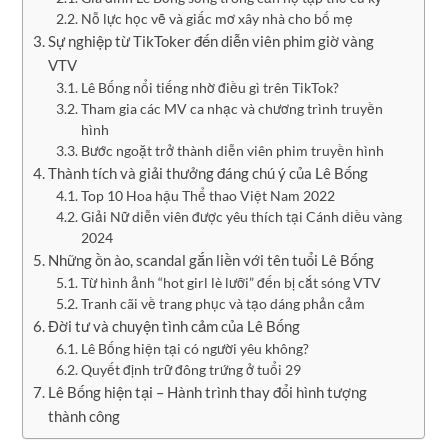
Nỗ lực học vẽ và giấc mơ xây nhà cho bố mẹ
Sự nghiệp từ TikToker đến diễn viên phim giờ vàng
VTV
Lê Bống nổi tiếng nhờ điều gì trên TikTok?
Tham gia các MV ca nhạc và chương trình truyền
hình
Bước ngoặt trở thành diễn viên phim truyền hình
Thành tích và giải thưởng đáng chú ý của Lê Bống
Top 10 Hoa hậu Thể thao Việt Nam 2022
Giải Nữ diễn viên được yêu thích tại Cánh diều vàng
2024
Những ồn ào, scandal gắn liền với tên tuổi Lê Bống
Từ hình ảnh “hot girl lè lưỡi” đến bị cắt sóng VTV
Tranh cãi về trang phục và tạo dáng phản cảm
Đời tư và chuyện tình cảm của Lê Bống
Lê Bống hiện tại có người yêu không?
Quyết định trữ đông trứng ở tuổi 29
Lê Bống hiện tại – Hành trình thay đổi hình tượng
thành công