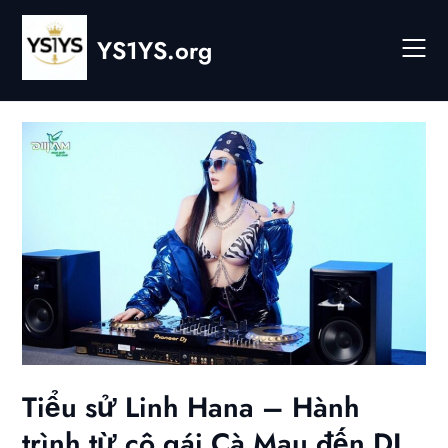
Skip
to
YS1YS.org
content
Tiểu sử Linh Hana – Hành
trình từ cô gái Cà Mau đến DJ