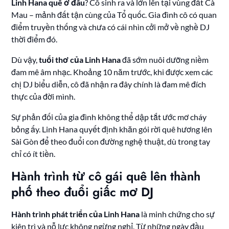
Linh Hana quê ở đâu
? Cô sinh ra và lớn lên tại vùng đất Cà
Mau – mảnh đất tận cùng của Tổ quốc. Gia đình cô có quan
điểm truyền thống và chưa có cái nhìn cởi mở về nghề DJ
thời điểm đó.
Dù vậy,
tuổi thơ của Linh Hana
đã sớm nuôi dưỡng niềm
đam mê âm nhạc. Khoảng 10 năm trước, khi được xem các
chị DJ biểu diễn, cô đã nhận ra đây chính là đam mê đích
thực của đời mình.
Sự phản đối của gia đình không thể dập tắt ước mơ cháy
bỏng ấy. Linh Hana quyết định khăn gói rời quê hương lên
Sài Gòn để theo đuổi con đường nghệ thuật, dù trong tay
chỉ có ít tiền.
Hành trình từ cô gái quê lên thành
phố theo đuổi giấc mơ DJ
Hành trình phát triển của Linh Hana
là minh chứng cho sự
kiên trì và nỗ lực không ngừng nghỉ. Từ những ngày đầu