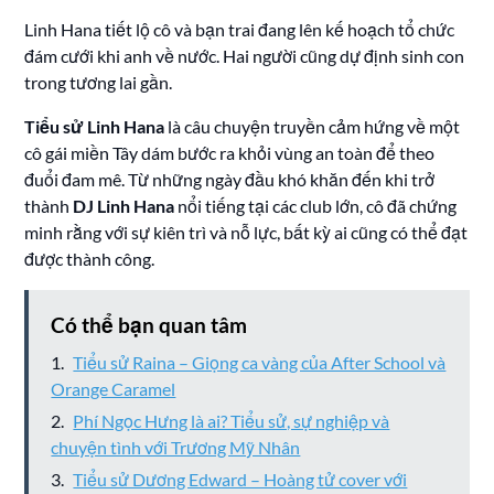
Linh Hana tiết lộ cô và bạn trai đang lên kế hoạch tổ chức
đám cưới khi anh về nước. Hai người cũng dự định sinh con
trong tương lai gần.
Tiểu sử Linh Hana
là câu chuyện truyền cảm hứng về một
cô gái miền Tây dám bước ra khỏi vùng an toàn để theo
đuổi đam mê. Từ những ngày đầu khó khăn đến khi trở
thành
DJ Linh Hana
nổi tiếng tại các club lớn, cô đã chứng
minh rằng với sự kiên trì và nỗ lực, bất kỳ ai cũng có thể đạt
được thành công.
Có thể bạn quan tâm
Tiểu sử Raina – Giọng ca vàng của After School và
Orange Caramel
Phí Ngọc Hưng là ai? Tiểu sử, sự nghiệp và
chuyện tình với Trương Mỹ Nhân
Tiểu sử Dương Edward – Hoàng tử cover với