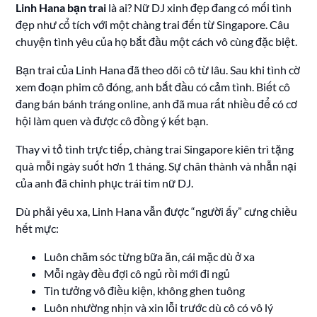
Linh Hana bạn trai
là ai? Nữ DJ xinh đẹp đang có mối tình
đẹp như cổ tích với một chàng trai đến từ Singapore. Câu
chuyện tình yêu của họ bắt đầu một cách vô cùng đặc biệt.
Bạn trai của Linh Hana đã theo dõi cô từ lâu. Sau khi tình cờ
xem đoạn phim cô đóng, anh bắt đầu có cảm tình. Biết cô
đang bán bánh tráng online, anh đã mua rất nhiều để có cơ
hội làm quen và được cô đồng ý kết bạn.
Thay vì tỏ tình trực tiếp, chàng trai Singapore kiên trì tặng
quà mỗi ngày suốt hơn 1 tháng. Sự chân thành và nhẫn nại
của anh đã chinh phục trái tim nữ DJ.
Dù phải yêu xa, Linh Hana vẫn được “người ấy” cưng chiều
hết mực:
Luôn chăm sóc từng bữa ăn, cái mặc dù ở xa
Mỗi ngày đều đợi cô ngủ rồi mới đi ngủ
Tin tưởng vô điều kiện, không ghen tuông
Luôn nhường nhịn và xin lỗi trước dù cô có vô lý