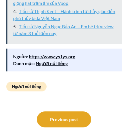
giọng hát trầm ấm của Vpop
Tiểu sử Thịnh Kent – Hành trình từ thầy giáo đến
phù thủy bida Việt Nam
Tiểu sử Nguyễn Ngọc Bảo An – Em bé triệu view
từ năm 3 tuổi đến nay
Nguồn:
https://www.ys1ys.org
Danh mục:
Người nổi tiếng
Người nổi tiếng
Điều
hướng
Previous post