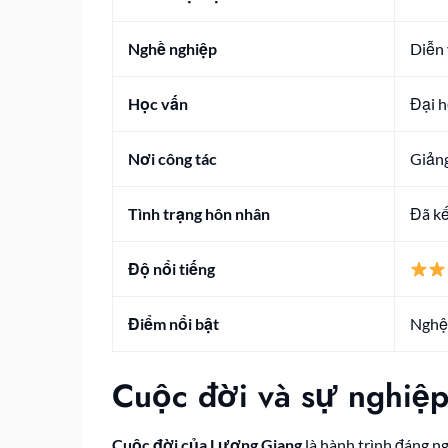
Nghề nghiệp
Diễn 
Học vấn
Đại h
Nơi công tác
Giảng
Tình trạng hôn nhân
Đã kết
Độ nổi tiếng
Điểm nổi bật
Nghệ 
Cuộc đời và sự nghiệ
Cuộc đời của Lương Giang
là hành trình đáng ng