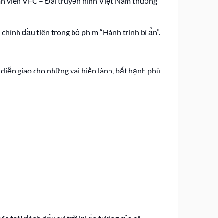
hân viên VFC – Đài truyền hình Việt Nam thường
chính đầu tiên trong bộ phim “Hành trình bí ẩn”.
 diễn giao cho những vai hiền lành, bất hạnh phù
ực trái
đánh dấu sự trở lại ấn tượng của cô.