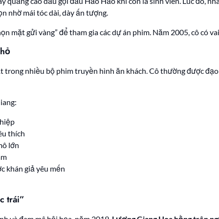
y quảng cáo dầu gội đầu Hảo Hảo khi còn là sinh viên. Lúc đó, n
n nhờ mái tóc dài, dày ấn tượng.
n mặt gửi vàng” để tham gia các dự án phim. Năm 2005, cô có vai 
nhỏ
mặt trong nhiều bộ phim truyền hình ăn khách. Cô thường được đạo
iang:
ghiệp
u thích
mô lớn
ám
ược khán giả yêu mến
 trái”
đình và đam mê hội họa, năm 2019,
Lương Giang Hoa hồng trên ng