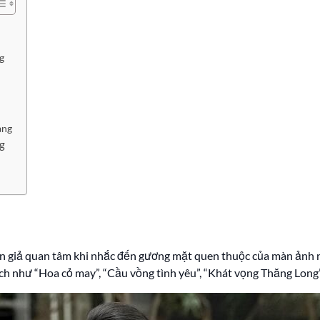
g
ang
ng
án giả quan tâm khi nhắc đến gương mặt quen thuộc của màn ảnh n
ách như “Hoa cỏ may”, “Cầu vồng tình yêu”, “Khát vọng Thăng Long”