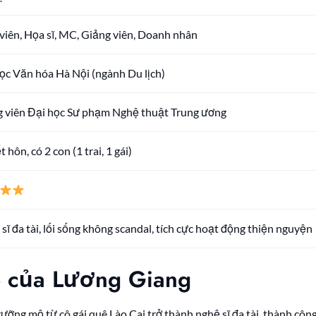
viên, Họa sĩ, MC, Giảng viên, Doanh nhân
ọc Văn hóa Hà Nội (ngành Du lịch)
 viên Đại học Sư phạm Nghệ thuật Trung ương
 hôn, có 2 con (1 trai, 1 gái)
sĩ đa tài, lối sống không scandal, tích cực hoạt động thiện nguyện
p của Lương Giang
ưỡng mộ từ cô gái quê Lào Cai trở thành nghệ sĩ đa tài, thành côn