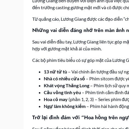
Lương Giang bén duyên với điện ảnh qua việc qua
đến trường casting gương mặt mới và cô được chọ
Từ quảng cáo, Lương Giang được các đạo diễn “chọ
Những vai diễn đáng nhớ trên màn ảnh 
Sau vai diễn đầu tay, Lương Giang liên tục góp 
hợp với gương mặt khả ái của mình.
Các bộ phim tiêu biểu có sự góp mặt của Lương G
13 nữ tử tù
– Vai chính ấn tượng đầu sự n
Nhà có nhiều cửa sổ
– Phim sitcom được yê
Khát vọng Thăng Long
– Phim lịch sử quy 
Cầu vồng tình yêu
– Phim tình cảm đình đ
Hoa cỏ may
(phần 1, 2, 3) – Series phim đ
Ngự lâm không kiếm
– Phim hài hành động
Trở lại đình đám với “Hoa hồng trên ngực
Sau 5 năm vắng bóng để dành thời gian cho gia 