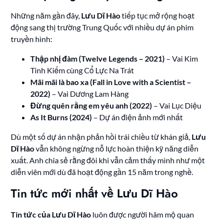
Những năm gần đây,
Lưu Dĩ Hào
tiếp tục mở rộng hoạt
động sang thị trường Trung Quốc với nhiều dự án phim
truyền hình:
Thập nhị đàm (Twelve Legends – 2021)
– Vai Kim
Tinh Kiếm cùng Cổ Lực Na Trát
Mãi mãi là bao xa (Fall in Love with a Scientist –
2022)
– Vai Dương Lam Hàng
Đừng quên rằng em yêu anh (2022)
– Vai Lục Diệu
As It Burns (2024)
– Dự án điện ảnh mới nhất
Dù một số dự án nhận phản hồi trái chiều từ khán giả,
Lưu
Dĩ Hào
vẫn không ngừng nỗ lực hoàn thiện kỹ năng diễn
xuất. Anh chia sẻ rằng đôi khi vẫn cảm thấy mình như một
diễn viên mới dù đã hoạt động gần 15 năm trong nghề.
Tin tức mới nhất về Lưu Dĩ Hào
Tin tức của Lưu Dĩ Hào
luôn được người hâm mộ quan