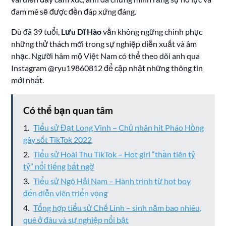
đam mê sẽ được đền đáp xứng đáng.
Dù đã 39 tuổi,
Lưu Dĩ Hào
vẫn không ngừng chinh phục
những thử thách mới trong sự nghiệp diễn xuất và âm
nhạc. Người hâm mộ Việt Nam có thể theo dõi anh qua
Instagram @ryu19860812 để cập nhật những thông tin
mới nhất.
Có thể bạn quan tâm
Tiểu sử Đạt Long Vinh – Chủ nhân hit Pháo Hồng
gây sốt TikTok 2022
Tiểu sử Hoài Thu TikTok – Hot girl “thần tiên tỷ
tỷ” nổi tiếng bất ngờ
Tiểu sử Ngô Hải Nam – Hành trình từ hot boy
đến diễn viên triển vọng
Tổng hợp tiểu sử Chế Linh – sinh năm bao nhiêu,
quê ở đâu và sự nghiệp nổi bật