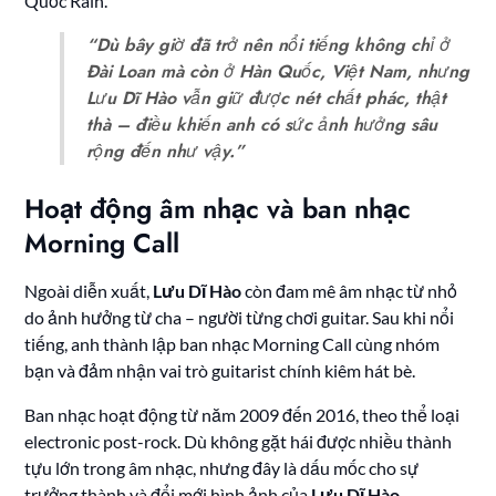
Quốc Rain.
“Dù bây giờ đã trở nên nổi tiếng không chỉ ở
Đài Loan mà còn ở Hàn Quốc, Việt Nam, nhưng
Lưu Dĩ Hào vẫn giữ được nét chất phác, thật
thà – điều khiến anh có sức ảnh hưởng sâu
rộng đến như vậy.”
Hoạt động âm nhạc và ban nhạc
Morning Call
Ngoài diễn xuất,
Lưu Dĩ Hào
còn đam mê âm nhạc từ nhỏ
do ảnh hưởng từ cha – người từng chơi guitar. Sau khi nổi
tiếng, anh thành lập ban nhạc Morning Call cùng nhóm
bạn và đảm nhận vai trò guitarist chính kiêm hát bè.
Ban nhạc hoạt động từ năm 2009 đến 2016, theo thể loại
electronic post-rock. Dù không gặt hái được nhiều thành
tựu lớn trong âm nhạc, nhưng đây là dấu mốc cho sự
trưởng thành và đổi mới hình ảnh của
Lưu Dĩ Hào
.