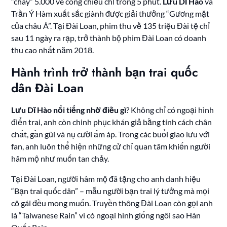
“cháy” 5.000 vé công chiếu chỉ trong 5 phút.
Lưu Dĩ Hào
và
Trần Ý Hàm xuất sắc giành được giải thưởng “Gương mặt
của châu Á”. Tại Đài Loan, phim thu về 135 triệu Đài tệ chỉ
sau 11 ngày ra rạp, trở thành bộ phim Đài Loan có doanh
thu cao nhất năm 2018.
Hành trình trở thành bạn trai quốc
dân Đài Loan
Lưu Dĩ Hào nổi tiếng nhờ điều gì
? Không chỉ có ngoại hình
điển trai, anh còn chinh phục khán giả bằng tính cách chân
chất, gần gũi và nụ cười ấm áp. Trong các buổi giao lưu với
fan, anh luôn thể hiện những cử chỉ quan tâm khiến người
hâm mộ như muốn tan chảy.
Tại Đài Loan, người hâm mộ đã tặng cho anh danh hiệu
“Bạn trai quốc dân” – mẫu người bạn trai lý tưởng mà mọi
cô gái đều mong muốn. Truyền thông Đài Loan còn gọi anh
là “Taiwanese Rain” vì có ngoại hình giống ngôi sao Hàn