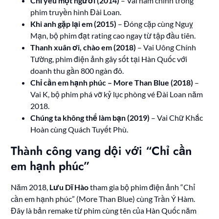
Chỉ yêu một người (2014)
– Vai nam chính trong
phim truyền hình Đài Loan.
Khi anh gặp lại em (2015)
– Đóng cặp cùng Nguỵ
Mạn, bộ phim đạt rating cao ngay từ tập đầu tiên.
Thanh xuân ơi, chào em (2018)
– Vai Uông Chính
Tường, phim điện ảnh gây sốt tại Hàn Quốc với
doanh thu gần 800 ngàn đô.
Chỉ cần em hạnh phúc – More Than Blue (2018)
–
Vai K, bộ phim phá vỡ kỷ lục phòng vé Đài Loan năm
2018.
Chúng ta không thể làm bạn (2019)
– Vai Chữ Khắc
Hoàn cùng Quách Tuyết Phù.
Thành công vang dội với “Chỉ cần
em hạnh phúc”
Năm 2018,
Lưu Dĩ Hào
tham gia bộ phim điện ảnh “Chỉ
cần em hạnh phúc” (More Than Blue) cùng Trần Ý Hàm.
Đây là bản remake từ phim cùng tên của Hàn Quốc năm