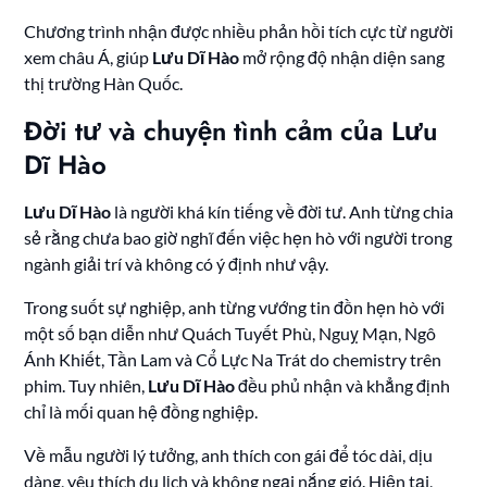
Chương trình nhận được nhiều phản hồi tích cực từ người
xem châu Á, giúp
Lưu Dĩ Hào
mở rộng độ nhận diện sang
thị trường Hàn Quốc.
Đời tư và chuyện tình cảm của Lưu
Dĩ Hào
Lưu Dĩ Hào
là người khá kín tiếng về đời tư. Anh từng chia
sẻ rằng chưa bao giờ nghĩ đến việc hẹn hò với người trong
ngành giải trí và không có ý định như vậy.
Trong suốt sự nghiệp, anh từng vướng tin đồn hẹn hò với
một số bạn diễn như Quách Tuyết Phù, Nguỵ Mạn, Ngô
Ánh Khiết, Tần Lam và Cổ Lực Na Trát do chemistry trên
phim. Tuy nhiên,
Lưu Dĩ Hào
đều phủ nhận và khẳng định
chỉ là mối quan hệ đồng nghiệp.
Về mẫu người lý tưởng, anh thích con gái để tóc dài, dịu
dàng, yêu thích du lịch và không ngại nắng gió. Hiện tại,