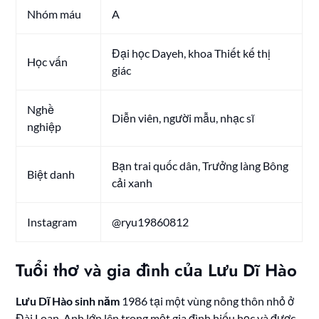
Nhóm máu
A
Đại học Dayeh, khoa Thiết kế thị
Học vấn
giác
Nghề
Diễn viên, người mẫu, nhạc sĩ
nghiệp
Bạn trai quốc dân, Trưởng làng Bông
Biệt danh
cải xanh
Instagram
@ryu19860812
Tuổi thơ và gia đình của Lưu Dĩ Hào
Lưu Dĩ Hào sinh năm
1986 tại một vùng nông thôn nhỏ ở
Đài Loan. Anh lớn lên trong một gia đình hiếu học và được