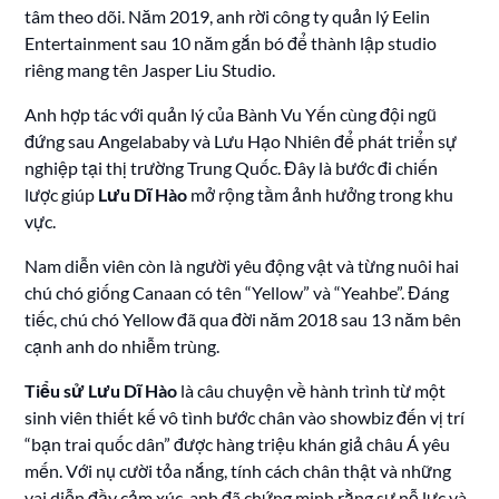
tâm theo dõi. Năm 2019, anh rời công ty quản lý Eelin
Entertainment sau 10 năm gắn bó để thành lập studio
riêng mang tên Jasper Liu Studio.
Anh hợp tác với quản lý của Bành Vu Yến cùng đội ngũ
đứng sau Angelababy và Lưu Hạo Nhiên để phát triển sự
nghiệp tại thị trường Trung Quốc. Đây là bước đi chiến
lược giúp
Lưu Dĩ Hào
mở rộng tầm ảnh hưởng trong khu
vực.
Nam diễn viên còn là người yêu động vật và từng nuôi hai
chú chó giống Canaan có tên “Yellow” và “Yeahbe”. Đáng
tiếc, chú chó Yellow đã qua đời năm 2018 sau 13 năm bên
cạnh anh do nhiễm trùng.
Tiểu sử Lưu Dĩ Hào
là câu chuyện về hành trình từ một
sinh viên thiết kế vô tình bước chân vào showbiz đến vị trí
“bạn trai quốc dân” được hàng triệu khán giả châu Á yêu
mến. Với nụ cười tỏa nắng, tính cách chân thật và những
vai diễn đầy cảm xúc, anh đã chứng minh rằng sự nỗ lực và