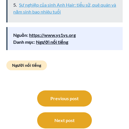
Sự nghiệp của sinh Anh Hair: tiểu sử, quê quán và
năm sinh bao nhiêu tuổi
Nguồn:
https://www.ys1ys.org
Danh mục:
Người nổi tiếng
Người nổi tiếng
Điều
hướng
Previous post
bài
viết
Next post