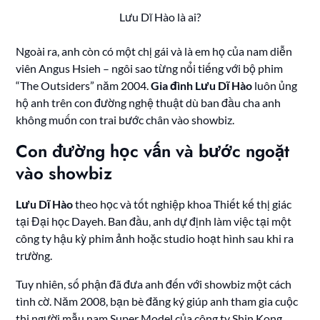
Lưu Dĩ Hào là ai?
Ngoài ra, anh còn có một chị gái và là em họ của nam diễn
viên Angus Hsieh – ngôi sao từng nổi tiếng với bộ phim
“The Outsiders” năm 2004.
Gia đình Lưu Dĩ Hào
luôn ủng
hộ anh trên con đường nghệ thuật dù ban đầu cha anh
không muốn con trai bước chân vào showbiz.
Con đường học vấn và bước ngoặt
vào showbiz
Lưu Dĩ Hào
theo học và tốt nghiệp khoa Thiết kế thị giác
tại Đại học Dayeh. Ban đầu, anh dự định làm việc tại một
công ty hậu kỳ phim ảnh hoặc studio hoạt hình sau khi ra
trường.
Tuy nhiên, số phận đã đưa anh đến với showbiz một cách
tình cờ. Năm 2008, bạn bè đăng ký giúp anh tham gia cuộc
thi người mẫu nam Super Model của công ty Shin Kong