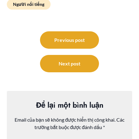
Người nổi tiếng
Điều
hướng
Previous post
bài
viết
Next post
Để lại một bình luận
Email của bạn sẽ không được hiển thị công khai.
Các
trường bắt buộc được đánh dấu
*