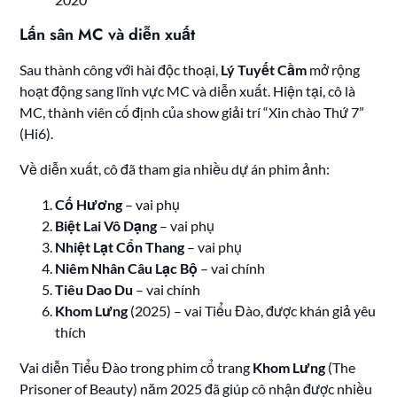
Lấn sân MC và diễn xuất
Sau thành công với hài độc thoại,
Lý Tuyết Cầm
mở rộng
hoạt động sang lĩnh vực MC và diễn xuất. Hiện tại, cô là
MC, thành viên cố định của show giải trí “Xin chào Thứ 7”
(Hi6).
Về diễn xuất, cô đã tham gia nhiều dự án phim ảnh:
Cố Hương
– vai phụ
Biệt Lai Vô Dạng
– vai phụ
Nhiệt Lạt Cổn Thang
– vai phụ
Niêm Nhân Câu Lạc Bộ
– vai chính
Tiêu Dao Du
– vai chính
Khom Lưng
(2025) – vai Tiểu Đào, được khán giả yêu
thích
Vai diễn Tiểu Đào trong phim cổ trang
Khom Lưng
(The
Prisoner of Beauty) năm 2025 đã giúp cô nhận được nhiều