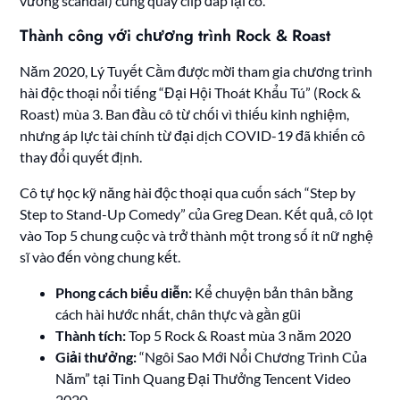
vướng scandal) cũng quay clip đáp lại cô.
Thành công với chương trình Rock & Roast
Năm 2020, Lý Tuyết Cầm được mời tham gia chương trình
hài độc thoại nổi tiếng “Đại Hội Thoát Khẩu Tú” (Rock &
Roast) mùa 3. Ban đầu cô từ chối vì thiếu kinh nghiệm,
nhưng áp lực tài chính từ đại dịch COVID-19 đã khiến cô
thay đổi quyết định.
Cô tự học kỹ năng hài độc thoại qua cuốn sách “Step by
Step to Stand-Up Comedy” của Greg Dean. Kết quả, cô lọt
vào Top 5 chung cuộc và trở thành một trong số ít nữ nghệ
sĩ vào đến vòng chung kết.
Phong cách biểu diễn:
Kể chuyện bản thân bằng
cách hài hước nhất, chân thực và gần gũi
Thành tích:
Top 5 Rock & Roast mùa 3 năm 2020
Giải thưởng:
“Ngôi Sao Mới Nổi Chương Trình Của
Năm” tại Tinh Quang Đại Thưởng Tencent Video
2020