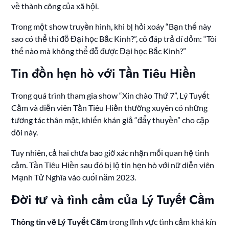
về thành công của xã hội.
Trong một show truyền hình, khi bị hỏi xoáy “Bạn thế này
sao có thể thi đỗ Đại học Bắc Kinh?”, cô đáp trả dí dỏm: “Tôi
thế nào mà không thể đỗ được Đại học Bắc Kinh?”
Tin đồn hẹn hò với Tần Tiêu Hiền
Trong quá trình tham gia show “Xin chào Thứ 7”, Lý Tuyết
Cầm và diễn viên Tần Tiêu Hiền thường xuyên có những
tương tác thân mật, khiến khán giả “đẩy thuyền” cho cặp
đôi này.
Tuy nhiên, cả hai chưa bao giờ xác nhận mối quan hệ tình
cảm. Tần Tiêu Hiền sau đó bị lộ tin hẹn hò với nữ diễn viên
Mạnh Tử Nghĩa vào cuối năm 2023.
Đời tư và tình cảm của Lý Tuyết Cầm
Thông tin về Lý Tuyết Cầm
trong lĩnh vực tình cảm khá kín