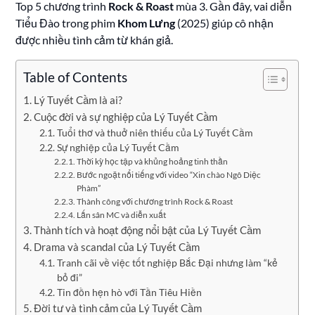
Top 5 chương trình
Rock & Roast
mùa 3. Gần đây, vai diễn
Tiểu Đào trong phim
Khom Lưng
(2025) giúp cô nhận
được nhiều tình cảm từ khán giả.
Table of Contents
Lý Tuyết Cầm là ai?
Cuộc đời và sự nghiệp của Lý Tuyết Cầm
Tuổi thơ và thuở niên thiếu của Lý Tuyết Cầm
Sự nghiệp của Lý Tuyết Cầm
Thời kỳ học tập và khủng hoảng tinh thần
Bước ngoặt nổi tiếng với video “Xin chào Ngô Diệc
Phàm”
Thành công với chương trình Rock & Roast
Lấn sân MC và diễn xuất
Thành tích và hoạt động nổi bật của Lý Tuyết Cầm
Drama và scandal của Lý Tuyết Cầm
Tranh cãi về việc tốt nghiệp Bắc Đại nhưng làm “kẻ
bỏ đi”
Tin đồn hẹn hò với Tần Tiêu Hiền
Đời tư và tình cảm của Lý Tuyết Cầm