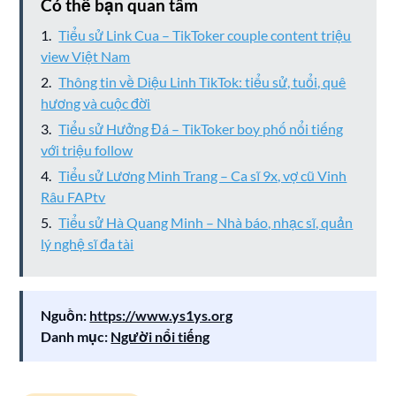
Có thể bạn quan tâm
Tiểu sử Link Cua – TikToker couple content triệu
view Việt Nam
Thông tin về Diệu Linh TikTok: tiểu sử, tuổi, quê
hương và cuộc đời
Tiểu sử Hưởng Đá – TikToker boy phố nổi tiếng
với triệu follow
Tiểu sử Lương Minh Trang – Ca sĩ 9x, vợ cũ Vinh
Râu FAPtv
Tiểu sử Hà Quang Minh – Nhà báo, nhạc sĩ, quản
lý nghệ sĩ đa tài
Nguồn:
https://www.ys1ys.org
Danh mục:
Người nổi tiếng