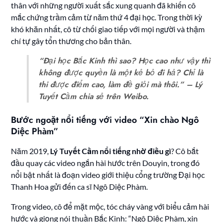
thân với những người xuất sắc xung quanh đã khiến cô
mắc chứng trầm cảm từ năm thứ 4 đại học. Trong thời kỳ
khó khăn nhất, cô từ chối giao tiếp với mọi người và thậm
chí tự gây tổn thương cho bản thân.
“Đại học Bắc Kinh thì sao? Học cao như vậy thì
không được quyền là một kẻ bỏ đi hả? Chỉ là
thi được điểm cao, làm đề giỏi mà thôi.” – Lý
Tuyết Cầm chia sẻ trên Weibo.
Bước ngoặt nổi tiếng với video “Xin chào Ngô
Diệc Phàm”
Năm 2019,
Lý Tuyết Cầm nổi tiếng nhờ điều gì
? Cô bắt
đầu quay các video ngắn hài hước trên Douyin, trong đó
nổi bật nhất là đoạn video giới thiệu cổng trường Đại học
Thanh Hoa gửi đến ca sĩ Ngô Diệc Phàm.
Trong video, cô để mặt mộc, tóc cháy vàng với biểu cảm hài
hước và giọng nói thuần Bắc Kinh: “Ngô Diệc Phàm, xin