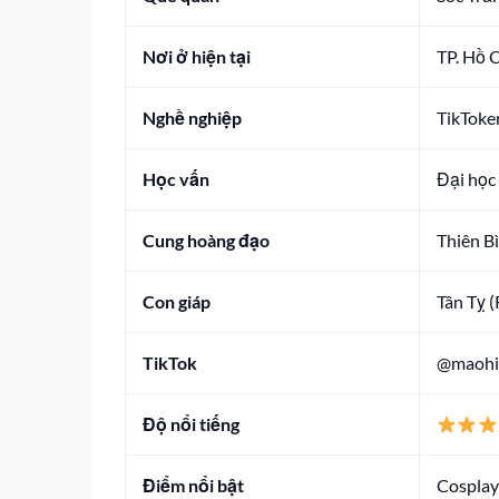
Nơi ở hiện tại
TP. Hồ 
Nghề nghiệp
TikToke
Học vấn
Đại học
Cung hoàng đạo
Thiên B
Con giáp
Tân Tỵ 
TikTok
@maohie
Độ nổi tiếng
Điểm nổi bật
Cosplay 