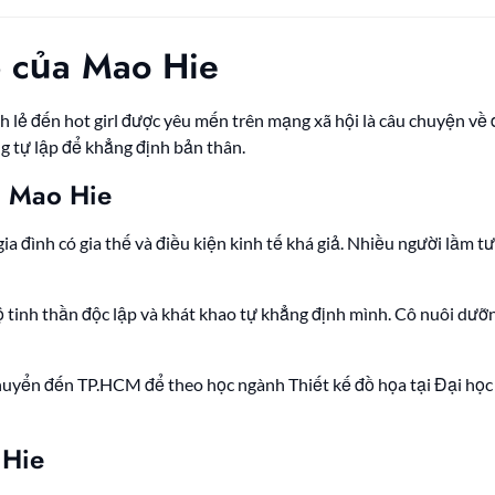
p của Mao Hie
nh lẻ đến hot girl được yêu mến trên mạng xã hội là câu chuyện về
ng tự lập để khẳng định bản thân.
ủa Mao Hie
gia đình có gia thế và điều kiện kinh tế khá giả. Nhiều người lầm 
ộ tinh thần độc lập và khát khao tự khẳng định mình. Cô nuôi dư
chuyển đến TP.HCM để theo học ngành Thiết kế đồ họa tại Đại họ
 Hie