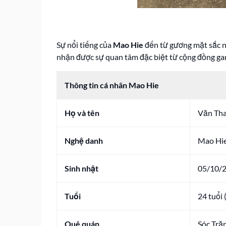
Sự nổi tiếng của
Mao Hie
đến từ gương mặt sắc né
nhận được sự quan tâm đặc biệt từ cộng đồng ga
Thông tin cá nhân Mao Hie
Họ và tên
Văn Th
Nghệ danh
Mao Hi
Sinh nhật
05/10/
Tuổi
24 tuổi 
Quê quán
Sóc Tră