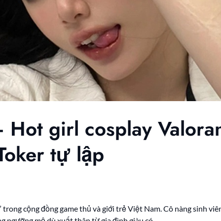
Hot girl cosplay Valoran
Toker tự lập
” trong cộng đồng game thủ và giới trẻ Việt Nam. Cô nàng sinh vi
ng ngưỡng mộ dù xuất thân từ gia đình giàu có.