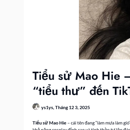
Tiểu sử Mao Hie – 
“tiểu thư” đến Tik
ys1ys,
Tháng 12 3, 2025
Tiểu sử Mao Hie
– cái tên đang “làm mưa làm gió
khả năng cosplay đỉnh cao và tinh thần tự lập đá