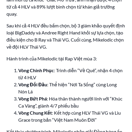
từ cả 4 HLV và 89% lượt bình chọn từ khán giả trường
quay.
Sau khi cả 4 HLV đều bấm chọn, bộ 3 giám khảo quyết định
loại BigDaddy và Andree Right Hand khỏi sự lựa chọn, tạo
điều kiện cho B Ray và Thái VG. Cuối cùng, Mikelodic chọn
về đội HLV Thái VG.
Hành trình của Mikelodic tại Rap Việt mùa 3:
Vòng Chinh Phục
: Trình diễn “Về Quê”, nhận 4 chọn
từ 4 HLV
Vòng Đối Đầu
: Thể hiện “Nơi Ta Sống” cùng Long
Nón Lá
Vòng Bứt Phá
: Hóa thân thành người lính với “Khúc
Ca Vàng”, giành 4/7 phiếu bầu
Vòng Chung Kết
: Kết hợp cùng HLV Thái VG và Liu
Grace trong bản “Việt Nam Muôn Đời”
Kết thúc chương trình, Mikelodic nhận giải Đồng hạng ấn