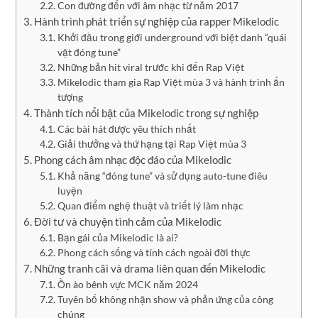
Con đường đến với âm nhạc từ năm 2017
Hành trình phát triển sự nghiệp của rapper Mikelodic
Khởi đầu trong giới underground với biệt danh “quái
vật đóng tune”
Những bản hit viral trước khi đến Rap Việt
Mikelodic tham gia Rap Việt mùa 3 và hành trình ấn
tượng
Thành tích nổi bật của Mikelodic trong sự nghiệp
Các bài hát được yêu thích nhất
Giải thưởng và thứ hạng tại Rap Việt mùa 3
Phong cách âm nhạc độc đáo của Mikelodic
Khả năng “đóng tune” và sử dụng auto-tune điêu
luyện
Quan điểm nghệ thuật và triết lý làm nhạc
Đời tư và chuyện tình cảm của Mikelodic
Bạn gái của Mikelodic là ai?
Phong cách sống và tính cách ngoài đời thực
Những tranh cãi và drama liên quan đến Mikelodic
Ồn ào bênh vực MCK năm 2024
Tuyên bố không nhận show và phản ứng của công
chúng