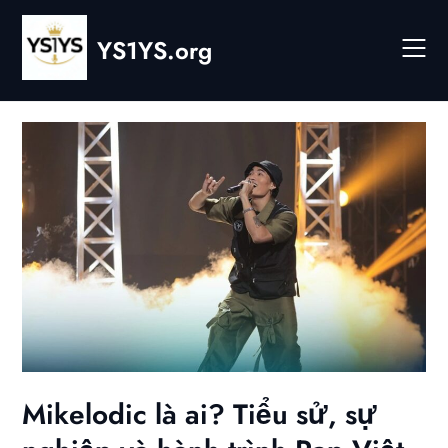
Skip
to
YS1YS.org
content
Mikelodic là ai? Tiểu sử, sự