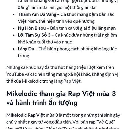
Chiennhatlang với câu rap “gọi cuộc đời là những vị
đắng” làm mưa làm gió một thời gian dài
Thanh Âm Da Vàng
– Ca khúc mang đậm bản sắc
Việt Nam, thể hiện tình yêu quê hương
Nụ Hôn Bisou
– Bản tình ca với giai điệu lãng mạn
Lời Tâm Sự Số 3
– Ca khúc đưa những trải nghiệm
khó khăn tuổi thơ vào nhạc
Lãng Du
– Thể hiện phong cách phóng khoáng đặc
trưng
Những ca khúc này đã thu hút hàng triệu lượt xem trên
YouTube và các nền tảng mạng xã hội khác, khẳng định vị
thế của Mikelodic trong làng Rap Việt.
Mikelodic tham gia Rap Việt mùa 3
và hành trình ấn tượng
Mikelodic Rap Việt
mùa 3 là một trong những thí sinh gây
chú ý nhất ngay từ vòng đầu tiên. Với bản rap “Về Quê”
làm mới từ ca khúc “Giấc Mơ Trưa”, anh nhận được 4 chọn