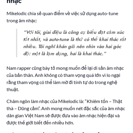
nhạc
Mikelodic chia sẻ quan điểm về việc sử dụng auto-tune
trong âm nhạc:
“Với tôi, giai điệu là công cụ biểu đạt cảm xúc
tốt nhất, và auto-tune là thứ có thể khai thác rất
nhiều. Tôi nghĩ khán giả nên nhìn vào hai góc
độ: một là lạm dụng, hai là khai thác.”
Nam rapper cũng bày tỏ mong muốn để lại di sản âm nhạc
của bản thân. Anh không có tham vọng quá lớn vì lo ngại
rằng tham vọng có thể làm mờ đi tính tự do trong nghệ
thuật.
Châm ngôn làm nhạc của Mikelodic là: “Khiêm tốn – Thật
thà – Dũng cảm”. Anh mong muốn nét đặc sắc của âm nhạc
dân gian Việt Nam sẽ được đưa vào âm nhạc hiện đại và
được thế giới biết đến nhiều hơn.