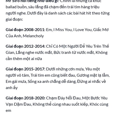
Mr Siro nổi tiếng nhờ điều gì
? Chính là những ca khúc
ballad buồn, sâu lắng đã chạm đến trái tim hàng triệu
người nghe. Dưới đây là danh sách các bài hát hit theo từng
giai đoạn:
Giai đoạn 2008-2011:
Em, I Miss You, I Love You, Giấc Mơ
Của Anh, Melancholy
Giai đoạn 2012-2014:
Chỉ Có Một Người Để Yêu Trên Thế
Gian, Lắng nghe nước mắt, Bức tranh từ nước mắt, Không
cần thêm một ai nữa
Giai đoạn 2015-2017:
Dưới những cơn mưa, Yêu một
người vô tâm, Trái tim em cũng biết đau, Gương mặt lạ lẫm,
Em gái mưa, Sống xa anh chẳng dễ dàng, Đừng ai nhắc về
anh ấy
Giai đoạn 2018-2020:
Chạm Đáy Nỗi Đau, Một Bước Yêu
Vạn Dặm Đau, Không thể cùng nhau suốt kiếp, Khóc cùng
em