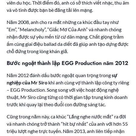
viên du học. Thời điểm đó, anh có sở thích viết nhạc, thu âm
và vô tình được bạn bè đăng tải lên mạng.
Năm 2008, anh cho ra mắt những ca khúc đầu tay như
“Em”, “Melancholy”, “Giấc Mơ Của Anh” và nhanh chóng
nhận được sự yêu mến từ cư dân mạng. Chất giọng trầm
ấm cùng giai điệu ballad da diết đã giúp anh tạo dựng được
chỗ đứng trong lòng khán giả.
Bước ngoặt thành lập EGG Production năm 2012
Năm 2012 đánh dấu bước ngoặt quan trọng trong
sự
nghiệp của Mr Siro
khi anh cùng vợ thành lập công ty riêng
– EGG Production. Song song với việc hoạt động nghệ
thuật, Mr Siro cũng từng có thời gian tập trung kinh doanh
trước khi quay lại theo đuổi con đường sáng tác.
Cũng trong năm này, ca khúc “Lắng nghe nước mắt” ra đời
và nhanh chóng trở thành “hit bự nhất” của anh với hơn 55
triệu lượt nghe trực tuyến. Năm 2013, anh liên tiếp nhận