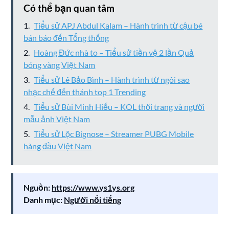
Có thể bạn quan tâm
Tiểu sử APJ Abdul Kalam – Hành trình từ cậu bé
bán báo đến Tổng thống
Hoàng Đức nhà to – Tiểu sử tiền vệ 2 lần Quả
bóng vàng Việt Nam
Tiểu sử Lê Bảo Bình – Hành trình từ ngôi sao
nhạc chế đến thánh top 1 Trending
Tiểu sử Bùi Minh Hiếu – KOL thời trang và người
mẫu ảnh Việt Nam
Tiểu sử Lộc Bignose – Streamer PUBG Mobile
hàng đầu Việt Nam
Nguồn:
https://www.ys1ys.org
Danh mục:
Người nổi tiếng