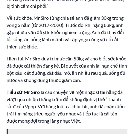
bị tình cảm chi phối.”
Về sức khỏe, Mr Siro từng chia sẻ anh đã giảm 30kg trong
vòng 3 năm (từ 2017-2020). Trước đó, khi nặng 83kg, anh
gặp nhiều vấn đề sức khỏe nghiêm trọng. Anh đã thay đổi
lối sống, ăn uống lành mạnh và tập yoga cùng vợ để cải
thiện sức khỏe.
Hiện tại, Mr Siro duy trì mức cân 53kg và cho biết sức khỏe
đã được cải thiện đáng kể. Bí quyết của anh là: hạn chế tinh
bột xấu, cắt đường, cắt dầu mỡ, ăn nhiều rau quả, uống đủ
nước và không dùng thuốc giảm cân.
Tiểu sử Mr Siro
là câu chuyện về một nhạc sĩ tài năng đã
vượt qua nhiều thăng trầm để khẳng định vị thế “Thánh
sầu” của Vpop. Với hàng loạt ca khúc hit, anh đã chạm đến
trái tim hàng triệu người yêu nhạc và tiếp tục là cái tên
được mong đợi trong làng nhạc Việt.