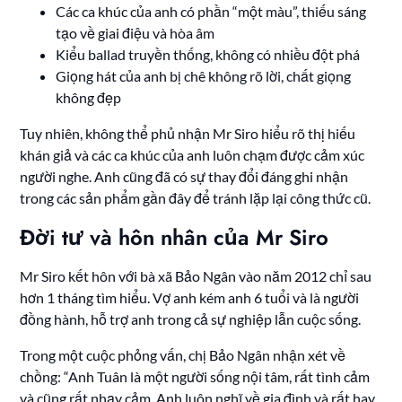
Các ca khúc của anh có phần “một màu”, thiếu sáng
tạo về giai điệu và hòa âm
Kiểu ballad truyền thống, không có nhiều đột phá
Giọng hát của anh bị chê không rõ lời, chất giọng
không đẹp
Tuy nhiên, không thể phủ nhận Mr Siro hiểu rõ thị hiếu
khán giả và các ca khúc của anh luôn chạm được cảm xúc
người nghe. Anh cũng đã có sự thay đổi đáng ghi nhận
trong các sản phẩm gần đây để tránh lặp lại công thức cũ.
Đời tư và hôn nhân của Mr Siro
Mr Siro kết hôn với bà xã Bảo Ngân vào năm 2012 chỉ sau
hơn 1 tháng tìm hiểu. Vợ anh kém anh 6 tuổi và là người
đồng hành, hỗ trợ anh trong cả sự nghiệp lẫn cuộc sống.
Trong một cuộc phỏng vấn, chị Bảo Ngân nhận xét về
chồng: “Anh Tuân là một người sống nội tâm, rất tình cảm
và cũng rất nhạy cảm. Anh luôn nghĩ về gia đình và rất hay