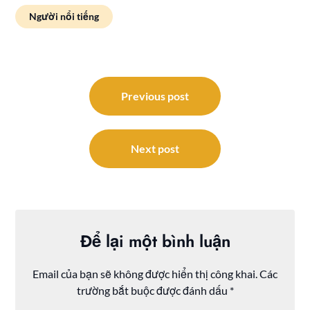
Người nổi tiếng
Điều
hướng
Previous post
bài
viết
Next post
Để lại một bình luận
Email của bạn sẽ không được hiển thị công khai.
Các
trường bắt buộc được đánh dấu
*