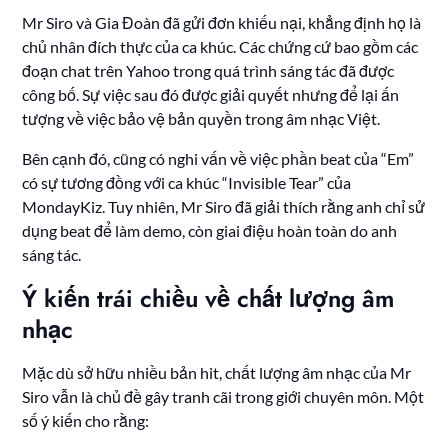
Mr Siro và Gia Đoàn đã gửi đơn khiếu nại, khẳng định họ là
chủ nhân đích thực của ca khúc. Các chứng cứ bao gồm các
đoạn chat trên Yahoo trong quá trình sáng tác đã được
công bố. Sự việc sau đó được giải quyết nhưng để lại ấn
tượng về việc bảo vệ bản quyền trong âm nhạc Việt.
Bên cạnh đó, cũng có nghi vấn về việc phần beat của “Em”
có sự tương đồng với ca khúc “Invisible Tear” của
MondayKiz. Tuy nhiên, Mr Siro đã giải thích rằng anh chỉ sử
dụng beat để làm demo, còn giai điệu hoàn toàn do anh
sáng tác.
Ý kiến trái chiều về chất lượng âm
nhạc
Mặc dù sở hữu nhiều bản hit, chất lượng âm nhạc của Mr
Siro vẫn là chủ đề gây tranh cãi trong giới chuyên môn. Một
số ý kiến cho rằng: