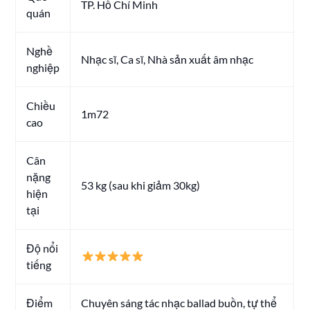
TP. Hồ Chí Minh
quán
Nghề
Nhạc sĩ, Ca sĩ, Nhà sản xuất âm nhạc
nghiệp
Chiều
1m72
cao
Cân
nặng
53 kg (sau khi giảm 30kg)
hiện
tại
Độ nổi
tiếng
Điểm
Chuyên sáng tác nhạc ballad buồn, tự thể