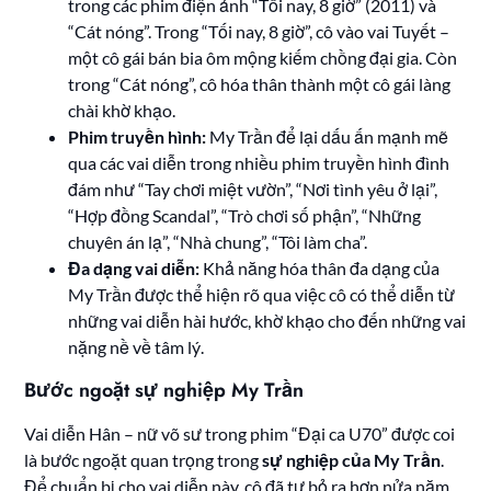
trong các phim điện ảnh “Tối nay, 8 giờ” (2011) và
“Cát nóng”. Trong “Tối nay, 8 giờ”, cô vào vai Tuyết –
một cô gái bán bia ôm mộng kiếm chồng đại gia. Còn
trong “Cát nóng”, cô hóa thân thành một cô gái làng
chài khờ khạo.
Phim truyền hình:
My Trần để lại dấu ấn mạnh mẽ
qua các vai diễn trong nhiều phim truyền hình đình
đám như “Tay chơi miệt vườn”, “Nơi tình yêu ở lại”,
“Hợp đồng Scandal”, “Trò chơi số phận”, “Những
chuyên án lạ”, “Nhà chung”, “Tôi làm cha”.
Đa dạng vai diễn:
Khả năng hóa thân đa dạng của
My Trần được thể hiện rõ qua việc cô có thể diễn từ
những vai diễn hài hước, khờ khạo cho đến những vai
nặng nề về tâm lý.
Bước ngoặt sự nghiệp My Trần
Vai diễn Hân – nữ võ sư trong phim “Đại ca U70” được coi
là bước ngoặt quan trọng trong
sự nghiệp của My Trần
.
Để chuẩn bị cho vai diễn này, cô đã tự bỏ ra hơn nửa năm