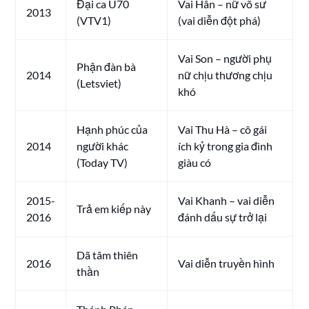
Đại ca U70
Vai Hân – nữ võ sư
2013
(VTV1)
(vai diễn đột phá)
Vai Son – người phụ
Phận đàn bà
2014
nữ chịu thương chịu
(Letsviet)
khó
Hạnh phúc của
Vai Thu Hà – cô gái
2014
người khác
ích kỷ trong gia đình
(Today TV)
giàu có
2015-
Vai Khanh – vai diễn
Trả em kiếp này
2016
đánh dấu sự trở lại
Dã tâm thiên
2016
Vai diễn truyền hình
thần