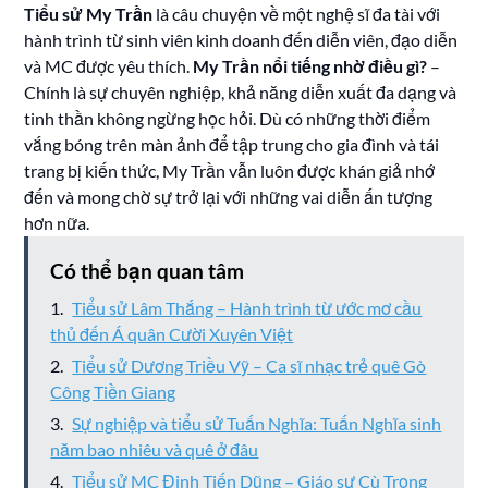
Tiểu sử My Trần
là câu chuyện về một nghệ sĩ đa tài với
hành trình từ sinh viên kinh doanh đến diễn viên, đạo diễn
và MC được yêu thích.
My Trần nổi tiếng nhờ điều gì?
–
Chính là sự chuyên nghiệp, khả năng diễn xuất đa dạng và
tinh thần không ngừng học hỏi. Dù có những thời điểm
vắng bóng trên màn ảnh để tập trung cho gia đình và tái
trang bị kiến thức, My Trần vẫn luôn được khán giả nhớ
đến và mong chờ sự trở lại với những vai diễn ấn tượng
hơn nữa.
Có thể bạn quan tâm
Tiểu sử Lâm Thắng – Hành trình từ ước mơ cầu
thủ đến Á quân Cười Xuyên Việt
Tiểu sử Dương Triều Vỹ – Ca sĩ nhạc trẻ quê Gò
Công Tiền Giang
Sự nghiệp và tiểu sử Tuấn Nghĩa: Tuấn Nghĩa sinh
năm bao nhiêu và quê ở đâu
Tiểu sử MC Đinh Tiến Dũng – Giáo sư Cù Trọng