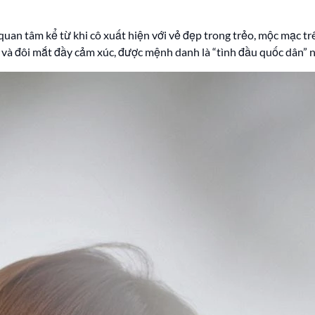
quan tâm kể từ khi cô xuất hiện với vẻ đẹp trong trẻo, mộc mạc t
ên và đôi mắt đầy cảm xúc, được mệnh danh là “tình đầu quốc dân” 