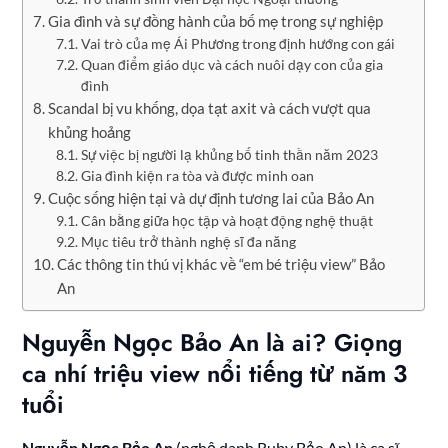
Gia đình và sự đồng hành của bố mẹ trong sự nghiệp
Vai trò của mẹ Ái Phương trong định hướng con gái
Quan điểm giáo dục và cách nuôi dạy con của gia
đình
Scandal bị vu khống, dọa tạt axit và cách vượt qua
khủng hoảng
Sự việc bị người lạ khủng bố tinh thần năm 2023
Gia đình kiện ra tòa và được minh oan
Cuộc sống hiện tại và dự định tương lai của Bảo An
Cân bằng giữa học tập và hoạt động nghệ thuật
Mục tiêu trở thành nghệ sĩ đa năng
Các thông tin thú vị khác về “em bé triệu view” Bảo
An
Nguyễn Ngọc Bảo An là ai? Giọng
ca nhí triệu view nổi tiếng từ năm 3
tuổi
Nguyễn Ngọc Bảo An
(nghệ danh Ruby Bảo An) là ca sĩ,