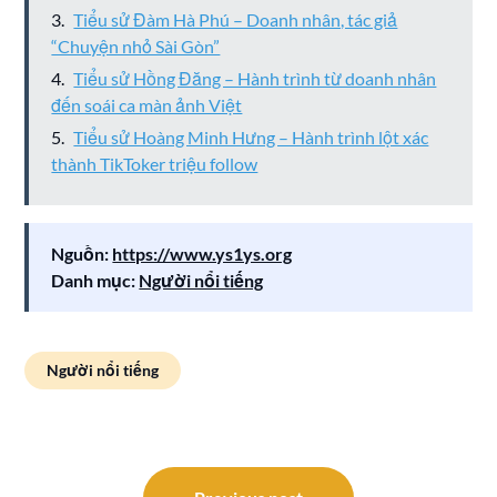
Tiểu sử Đàm Hà Phú – Doanh nhân, tác giả
“Chuyện nhỏ Sài Gòn”
Tiểu sử Hồng Đăng – Hành trình từ doanh nhân
đến soái ca màn ảnh Việt
Tiểu sử Hoàng Minh Hưng – Hành trình lột xác
thành TikToker triệu follow
Nguồn:
https://www.ys1ys.org
Danh mục:
Người nổi tiếng
Người nổi tiếng
Điều