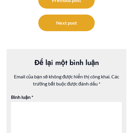
hướng
Previous post
bài
viết
Next post
Để lại một bình luận
Email của bạn sẽ không được hiển thị công khai.
Các
trường bắt buộc được đánh dấu
*
Bình luận
*