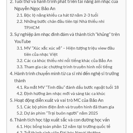
Tuổi thơ và hành trình phát triển tài năng âm nhạc của
Nguyễn Ngọc Bảo An
Bộc lộ năng khiếu ca hát từ năm 2-3 tuổi
Những bước chân đầu tiên tại Nhà thiếu nhi
TP.HCM
Sự nghiệp âm nhạc đình đám và thành tích “khủng” trên
YouTube
MV “Xúc xắc xúc xẻ” – Hiện tượng triệu view đầu
tiên của nhạc Việt
Các ca khúc thiếu nhi nổi tiếng khác của Bảo An
Tham gia các chương trình truyền hình nổi tiếng
Hành trình chuyển mình từ ca sĩ nhí đến nghệ sĩ trưởng
thành
Ra mắt MV “Tình đầu” đánh dấu bước ngoặt tuổi 18
Định hướng âm nhạc mới và sáng tác ca khúc
Hoạt động diễn xuất và vai trò MC của Bảo An
Các bộ phim điện ảnh và truyền hình đã tham gia
Dự án phim “Trại buôn người” năm 2025
Thành tích học tập xuất sắc và con đường học vấn
Học bổng toàn phần 12 năm tại trường quốc tế
Trở thành sinh viên Đại học Ngoại thương