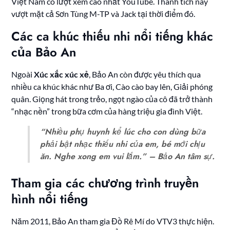
Việt Nam có lượt xem cao nhất YouTube. Thành tích này
vượt mặt cả Sơn Tùng M-TP và Jack tại thời điểm đó.
Các ca khúc thiếu nhi nổi tiếng khác
của Bảo An
Ngoài
Xúc xắc xúc xẻ
, Bảo An còn được yêu thích qua
nhiều ca khúc khác như Ba ơi, Cào cào bay lên, Giải phóng
quân. Giọng hát trong trẻo, ngọt ngào của cô đã trở thành
“nhạc nền” trong bữa cơm của hàng triệu gia đình Việt.
“Nhiều phụ huynh kể lúc cho con dùng bữa
phải bật nhạc thiếu nhi của em, bé mới chịu
ăn. Nghe xong em vui lắm.” – Bảo An tâm sự.
Tham gia các chương trình truyền
hình nổi tiếng
Năm 2011, Bảo An tham gia Đồ Rê Mí do VTV3 thực hiện.