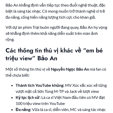
Bảo An khẳng định vẫn tiếp tục theo đuổi nghệ thuật, đặc
biệt là sáng tác nhạc. Cô mong muốn trở thành nghệ sĩ trẻ
đa năng, cống hiến năng lượng tích cực cho khán giả.
Với dự án phim Trại buôn người đang quay, Bảo An hy vọng
sẽ khẳng định thêm khả năng diễn xuất trên màn ảnh
rộng.
Các thông tin thú vị khác về “em bé
triệu view” Bảo An
Một số thông tin thú vị về
Nguyễn Ngọc Bảo An
mà fan có
thể chưa biết:
Thành tích YouTube khủng:
MV Xúc xắc xúc xẻ từng
vượt mặt cả Sơn Tùng M-TP và Jack về lượt view
Kỷ lục lịch sử:
Là ca sĩ Việt Nam đầu tiên có MV đạt
100 triệu view trên YouTube
Đa năng:
Vừa là ca sĩ, diễn viên, MC và sáng tác nhạc