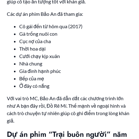
giúp cô tạo ấn tượng tốt với khán giả.
Các dự án phim Bảo An đã tham gia:
Cô gái đến từ hôm qua (2017)
Gà trống nuôi con
Cục nợ của cha
Thời hoa dại
Cưới chạy kịp xuân
Nhà chung
Gia đình hạnh phúc
Bếp của mẹ
Ở đây có nắng
Với vai trò MC, Bảo An đã dẫn dắt các chương trình lớn
như A bạn đây rồi, Đồ Rê Mí. Thế mạnh về ngoại hình và
cách trò chuyện tự nhiên giúp cô ghi điểm trong lòng khán
giả.
Dự án phim “Trại buôn người” năm