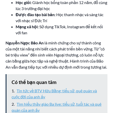
Học giỏi:
Giành học bổng toàn phần 12 năm, đỗ cùng
lúc 3 trường đại học
Được đào tạo bài bản:
Học thanh nhạc và sáng tác
với nhạc sĩ Đức Trí
Mạng xã hội:
Sử dụng TikTok, Instagram để kết nối
với fan
Nguyễn Ngọc Bảo An
là minh chứng cho sự thành công
của một tài năng nhí biết cách phát triển bền vững. Từ “cô
bé triệu view” đến sinh viên Ngoại thương, cô luôn nỗ lực
cân bằng giữa học tập và nghệ thuật. Hành trình của Bảo
An vẫn đang tiếp tục với nhiều dự định mới trong tương lai.
Có thể bạn quan tâm
Tin tức về BTV Hữu Bằng: tiểu sử, quê quán và
cuộc đời của anh ấy
Tìm hiểu thầy giáo Ba live: tiểu sử, tuổi tác và quê
quán của anh ấy