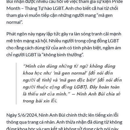
Bùi nhận được nhiều câu hỏi về việc tham gia sự kiện Pride
Month – Tháng Tự hào LGBT. Anh cho biết cả hai từ chối
tham gia vì muốn tiếp cận những người mang “mã gen
normal”.
Phát ngôn này ngay lập tức gây ra làn sóng tranh cãi mạnh
mẽ trên mạng xã hội. Nhiều người trong cộng đồng LGBT
cho rằng cách dùng từ của anh có tính phân biệt, ngầm ám
chỉ người LGBT là “không bình thường”.
“Mình còn dùng những từ ngữ không đúng
khoa học như ‘mã gen normal’ (để nói đến
người dị tính) và ‘mã gen đặc biệt’ (để nói đến
người thuộc cộng đồng LGBT). Đây hoàn toàn
là thiếu sót của mình.” – Ninh Anh Bùi chia sẻ
trong bài xin lỗi.
Ngày 5/6/2024, Ninh Anh Bùi chính thức lên tiếng xin lỗi
thông qua trang cá nhân. Anh thừa nhận đã dùng từ không
đúng khoa học và cam kết sẽ không sử dụng cách nói này