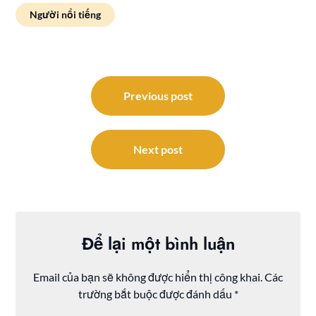
Người nổi tiếng
Điều
hướng
Previous post
bài
viết
Next post
Để lại một bình luận
Email của bạn sẽ không được hiển thị công khai.
Các
trường bắt buộc được đánh dấu
*