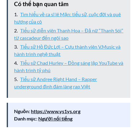
Có thể bạn quan tâm
Tìm hiểu về ca sĩ lê Mận: tiểu sử, cuộc đời và quê
hương của cô
Tiểu sử diễn viên Thanh Hoa – Đả nữ “Thanh Sói”
từ cascadeur đến ngôi sao
Tiểu sử Hồ Đức Lợi – Cựu thành viên V.Music và
hành trình nghệ thuật
Tiểu sử Chad Hurley – Đồng sáng lập YouTube và
hành trình tỷ phú
Tiểu sử Andree Right Hand – Rapper
underground đình đám làng rap Việt
Nguồn:
https://www.ys1ys.org
Danh mục:
Người nổi tiếng