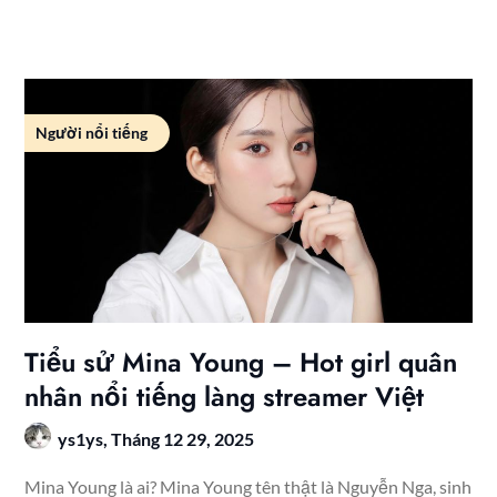
Người nổi tiếng
Tiểu sử Mina Young – Hot girl quân
nhân nổi tiếng làng streamer Việt
ys1ys,
Tháng 12 29, 2025
Mina Young là ai? Mina Young tên thật là Nguyễn Nga, sinh