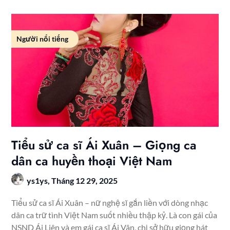
Người nổi tiếng
Tiểu sử ca sĩ Ái Xuân – Giọng ca
dân ca huyền thoại Việt Nam
ys1ys,
Tháng 12 29, 2025
Tiểu sử ca sĩ Ái Xuân – nữ nghệ sĩ gắn liền với dòng nhạc
dân ca trữ tình Việt Nam suốt nhiều thập kỷ. Là con gái của
NSND Ái Liên và em gái ca sĩ Ái Vân, chị sở hữu giọng hát