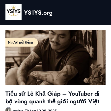
Skip
to
YS1YS.org
content
Người nổi tiếng
Tiểu sử Lê Khả Giáp – YouTuber đi
bộ vòng quanh thế giới người Việt
ys1ys,
Tháng 12 29, 2025