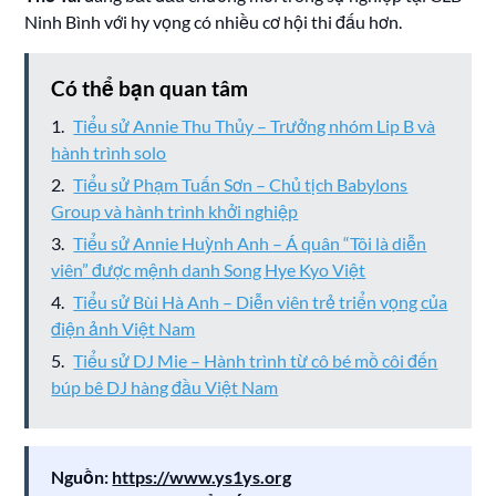
Ninh Bình với hy vọng có nhiều cơ hội thi đấu hơn.
Có thể bạn quan tâm
Tiểu sử Annie Thu Thủy – Trưởng nhóm Lip B và
hành trình solo
Tiểu sử Phạm Tuấn Sơn – Chủ tịch Babylons
Group và hành trình khởi nghiệp
Tiểu sử Annie Huỳnh Anh – Á quân “Tôi là diễn
viên” được mệnh danh Song Hye Kyo Việt
Tiểu sử Bùi Hà Anh – Diễn viên trẻ triển vọng của
điện ảnh Việt Nam
Tiểu sử DJ Mie – Hành trình từ cô bé mồ côi đến
búp bê DJ hàng đầu Việt Nam
Nguồn:
https://www.ys1ys.org