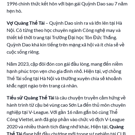
1996 chính thức kết hôn với bạn gái Quỳnh Dao sau 7 năm
hẹn hò.
Vợ Quàng Thế Tài
– Quỳnh Dao sinh ra và lớn lên tại Hà
Nội. Cô từng theo học chuyên ngành Công nghệ may và
thiết kế thời trang tại Trường Đại học Tôn Đức Thắng.
Quỳnh Dao khá kín tiếng trên mạng xã hội và ít chia sẻ về
cuộc sống riêng.
Năm 2023, cặp đôi đón con gái đầu lòng, mang đến niềm
hạnh phúc trọn vẹn cho gia đình nhỏ. Hiện tại, vợ chồng
Thế Tài sống tại Hà Nội và thường xuyên chia sẻ khoảnh
khắc ngọt ngào trên trang cá nhân.
Tiểu sử Quàng Thế Tài
là câu chuyện truyền cảm hứng về
hành trình từ cậu bé vùng cao Sơn La đến thủ môn chuyên
nghiệp tại V-League. Với gần 16 năm gắn bó cùng Thể
Công Viettel, anh đã góp phần vào chức vô địch V-League
2020 và nhiều thành tích đáng nhớ khác. Hiện tại,
Quàng
Thế Tài
đang bắt đầu chương mới trong sự nghiệp tại CLB