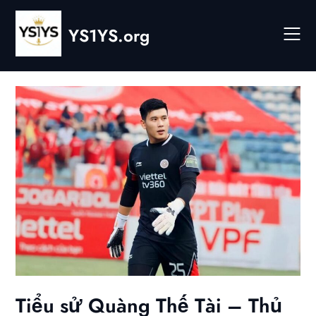
Skip
to
YS1YS.org
content
Tiểu sử Quàng Thế Tài – Thủ