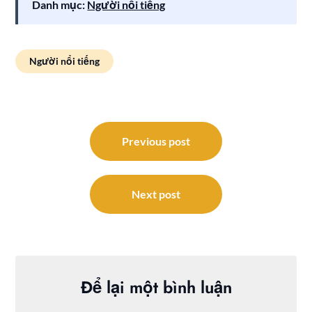
Danh mục:
Người nổi tiếng
Người nổi tiếng
Điều
hướng
Previous post
bài
viết
Next post
Để lại một bình luận