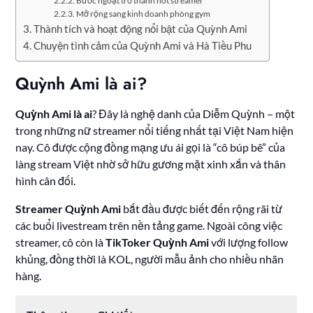
Bước ngoặt trở thành hot streamer
Mở rộng sang kinh doanh phòng gym
Thành tích và hoạt động nổi bật của Quỳnh Ami
Chuyện tình cảm của Quỳnh Ami và Hà Tiều Phu
Quỳnh Ami là ai?
Quỳnh Ami là ai
? Đây là nghệ danh của Diễm Quỳnh – một
trong những nữ streamer nổi tiếng nhất tại Việt Nam hiện
nay. Cô được cộng đồng mạng ưu ái gọi là “cô búp bê” của
làng stream Việt nhờ sở hữu gương mặt xinh xắn và thân
hình cân đối.
Streamer Quỳnh Ami
bắt đầu được biết đến rộng rãi từ
các buổi livestream trên nền tảng game. Ngoài công việc
streamer, cô còn là
TikToker Quỳnh Ami
với lượng follow
khủng, đồng thời là KOL, người mẫu ảnh cho nhiều nhãn
hàng.