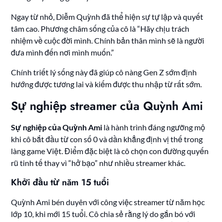
Ngay từ nhỏ, Diễm Quỳnh đã thể hiện sự tự lập và quyết
tâm cao. Phương châm sống của cô là “Hãy chịu trách
nhiệm về cuộc đời mình. Chính bản thân mình sẽ là người
đưa mình đến nơi mình muốn.”
Chính triết lý sống này đã giúp cô nàng Gen Z sớm định
hướng được tương lai và kiếm được thu nhập từ rất sớm.
Sự nghiệp streamer của Quỳnh Ami
Sự nghiệp của Quỳnh Ami
là hành trình đáng ngưỡng mộ
khi cô bắt đầu từ con số 0 và dần khẳng định vị thế trong
làng game Việt. Điểm đặc biệt là cô chọn con đường quyến
rũ tinh tế thay vì “hở bạo” như nhiều streamer khác.
Khởi đầu từ năm 15 tuổi
Quỳnh Ami bén duyên với công việc streamer từ năm học
lớp 10, khi mới 15 tuổi. Cô chia sẻ rằng lý do gắn bó với