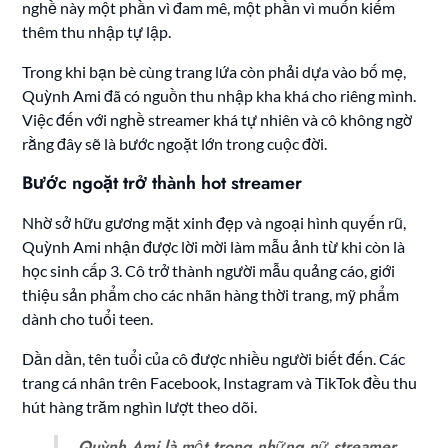
nghề này một phần vì đam mê, một phần vì muốn kiếm
thêm thu nhập tự lập.
Trong khi bạn bè cùng trang lứa còn phải dựa vào bố mẹ,
Quỳnh Ami đã có nguồn thu nhập kha khá cho riêng mình.
Việc đến với nghề streamer khá tự nhiên và cô không ngờ
rằng đây sẽ là bước ngoặt lớn trong cuộc đời.
Bước ngoặt trở thành hot streamer
Nhờ sở hữu gương mặt xinh đẹp và ngoại hình quyến rũ,
Quỳnh Ami nhận được lời mời làm mẫu ảnh từ khi còn là
học sinh cấp 3. Cô trở thành người mẫu quảng cáo, giới
thiệu sản phẩm cho các nhãn hàng thời trang, mỹ phẩm
dành cho tuổi teen.
Dần dần, tên tuổi của cô được nhiều người biết đến. Các
trang cá nhân trên Facebook, Instagram và TikTok đều thu
hút hàng trăm nghìn lượt theo dõi.
Quỳnh Ami là một trong những nữ streamer