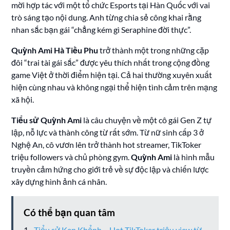
mời hợp tác với một tổ chức Esports tại Hàn Quốc với vai
trò sáng tạo nội dung. Anh từng chia sẻ công khai rằng
nhan sắc bạn gái “chẳng kém gì Seraphine đời thực”.
Quỳnh Ami Hà Tiều Phu
trở thành một trong những cặp
đôi “trai tài gái sắc” được yêu thích nhất trong cộng đồng
game Việt ở thời điểm hiện tại. Cả hai thường xuyên xuất
hiện cùng nhau và không ngại thể hiện tình cảm trên mạng
xã hội.
Tiểu sử Quỳnh Ami
là câu chuyện về một cô gái Gen Z tự
lập, nỗ lực và thành công từ rất sớm. Từ nữ sinh cấp 3 ở
Nghệ An, cô vươn lên trở thành hot streamer, TikToker
triệu followers và chủ phòng gym.
Quỳnh Ami
là hình mẫu
truyền cảm hứng cho giới trẻ về sự độc lập và chiến lược
xây dựng hình ảnh cá nhân.
Có thể bạn quan tâm
Tiểu sử Ken Khểnh – Hot TikToker triệu view từ