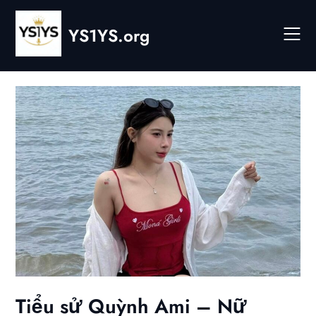
Skip
to
YS1YS.org
content
Tiểu sử Quỳnh Ami – Nữ