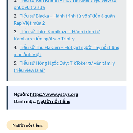
phục vụ trà sữa
Tiểu sử Blacka – Hành trình từ võ sĩ đến á quân
Rap Việt mùa 2
Tiểu sử Third Kamikaze – Hành trình từ
Kamikaze đến ngôi sao Trinity
Tiểu sử Thu Hà Ceri – Hot girl người Tày nổi tiếng
màn ảnh Việt
Tiểu sử Hồng Ngốc Đây: TikToker tư vấn tâm lý
triệu view là ai?
Nguồn:
https://www.ys1ys.org
Danh mục:
Người nổi tiếng
Người nổi tiếng