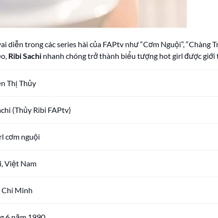
i diễn trong các series hài của FAPtv như “Cơm Nguội”, “Chàng T
ẻo,
Ribi Sachi
nhanh chóng trở thành biểu tượng hot girl được giới 
n Thị Thủy
achi (Thủy Ribi FAPtv)
rl cơm nguội
i, Việt Nam
ồ Chí Minh
ng 6 năm 1990