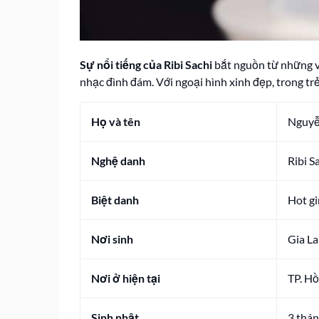
Sự nổi tiếng của Ribi Sachi
bắt nguồn từ những va
nhạc đình đám. Với ngoại hình xinh đẹp, trong tr
Họ và tên
Nguyễ
Nghệ danh
Ribi S
Biệt danh
Hot gi
Nơi sinh
Gia La
Nơi ở hiện tại
TP. H
Sinh nhật
3 thá