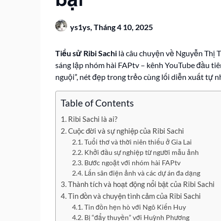
ys1ys,
Tháng 4 10, 2025
Tiểu sử Ribi Sachi
là câu chuyện về Nguyễn Thị Th
sáng lập nhóm hài FAPtv – kênh YouTube đầu tiên
nguội”, nét đẹp trong trẻo cùng lối diễn xuất tự 
Table of Contents
Ribi Sachi là ai?
Cuộc đời và sự nghiệp của Ribi Sachi
Tuổi thơ và thời niên thiếu ở Gia Lai
Khởi đầu sự nghiệp từ người mẫu ảnh
Bước ngoặt với nhóm hài FAPtv
Lấn sân điện ảnh và các dự án đa dạng
Thành tích và hoạt động nổi bật của Ribi Sachi
Tin đồn và chuyện tình cảm của Ribi Sachi
Tin đồn hẹn hò với Ngô Kiến Huy
Bị “đẩy thuyền” với Huỳnh Phương