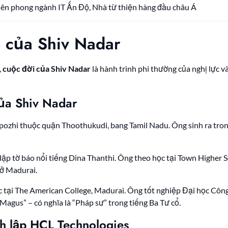
iên phong ngành IT Ấn Độ, Nhà từ thiện hàng đầu châu Á
 của Shiv Nadar
,
cuộc đời của Shiv Nadar
là hành trình phi thường của nghị lực 
của Shiv Nadar
ipozhi thuộc quận Thoothukudi, bang Tamil Nadu. Ông sinh ra trong 
ng lập tờ báo nổi tiếng Dina Thanthi. Ông theo học tại Town Highe
 ở Madurai.
c tại The American College, Madurai. Ông tốt nghiệp Đại học Côn
“Magus” – có nghĩa là “Pháp sư” trong tiếng Ba Tư cổ.
nh lập HCL Technologies