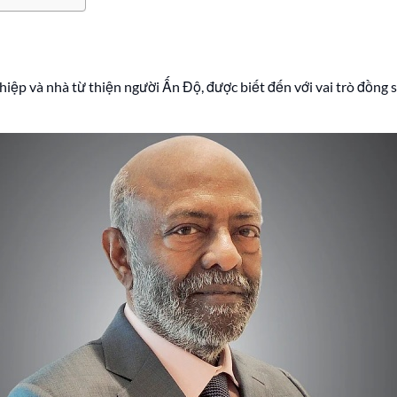
hiệp và nhà từ thiện người Ấn Độ, được biết đến với vai trò đồng