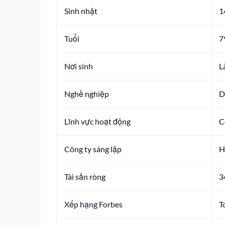
Sinh nhật
1
Tuổi
7
Nơi sinh
L
Nghề nghiệp
D
Lĩnh vực hoạt động
C
Công ty sáng lập
H
Tài sản ròng
3
Xếp hạng Forbes
T