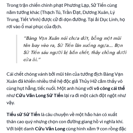
Trong trận chiến chinh phạt Phương Lạp, Sử Tiến cùng
năm tướng khác (Thạch Tú, Trần Đạt, Dương Xuân, Lý
Trung, Tiết Vĩnh) được cử đi dọn đường. Tại ải Dục Linh, họ
rơi vào ổ mai phục của địch.
“Bàng Vạn Xuân nói chưa dứt, bỗng một mũi
tên bay vèo ra, Sử Tiến lăn xuống ngựa… Bọn
Sử Tiến sáu người bị bắn chết, thây chồng dưới
cửa ải.”
Cái chết chóng vánh bởi mũi tên của tướng địch Bàng Vạn
Xuân đã khiến nhiều thế hệ độc giả Thủy Hử cảm thấy vô
cùng hụt hẫng, tiếc nuối. Một anh hùng với
võ công cái thế
như
Cửu Văn Long Sử Tiến
lại ra đi một cách đột ngột như
vậy.
Tiểu sử Sử Tiến
là câu chuyện về một hảo hán có xuất
thân cao quý nhưng chọn con đường giang hồ vì nghĩa khí.
Với biệt danh
Cửu Văn Long
cùng hình xăm 9 con rồng đặc