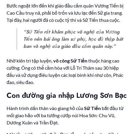
Bước ngoặt lớn đến khi giáo đầu cấm quân Vương Tiến bị
Cao Cầu truy nã, phải bỏ trốn và lưu lạc đến Sử gia trang.
Tại đây, hai người đã có cuộc tỷ thí và Sử Tiến thua cuộc.
“Sử Tiến rất khâm phục võ nghệ của Vương
Tiến nên bái ông làm sư phụ, học đủ thập bát
ban võ nghệ của giáo đầu cấm quân này.”
Nhờ kiên trì tập luyện,
võ công Sử Tiến
thuộc hàng cao
cường. Ông có thể cầm hòa với Lỗ Trí Thâm sau 30 hiệp
đấu và sử dụng điêu luyện các loại binh khí như côn, Phác
đao, siêu đao.
Con đường gia nhập Lương Sơn Bạc
Hành trình dấn thân vào giang hồ của
Sử Tiến
bắt đầu từ
mối giao hảo với ba tướng cướp núi Hoa Sơn: Chu Vũ,
Dương Xuân và Trần Đạt.