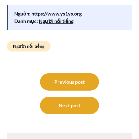
Nguồn:
https://www.ys1ys.org
Danh mục:
Người nổi tiếng
Người nổi tiếng
Điều
hướng
Previous post
bài
viết
Next post