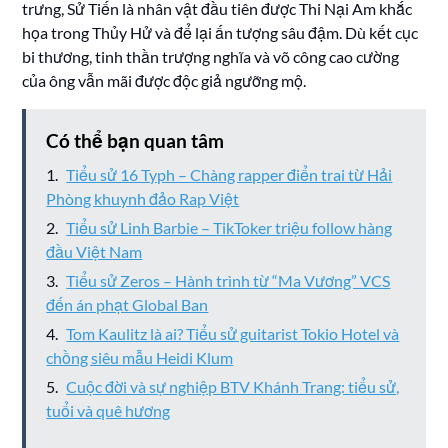
trưng, Sử Tiến là nhân vật đầu tiên được Thi Nại Am khắc
họa trong Thủy Hử và để lại ấn tượng sâu đậm. Dù kết cục
bi thương, tinh thần trượng nghĩa và võ công cao cường
của ông vẫn mãi được độc giả ngưỡng mộ.
Có thể bạn quan tâm
Tiểu sử 16 Typh – Chàng rapper điển trai từ Hải
Phòng khuynh đảo Rap Việt
Tiểu sử Linh Barbie – TikToker triệu follow hàng
đầu Việt Nam
Tiểu sử Zeros – Hành trình từ “Ma Vương” VCS
đến án phạt Global Ban
Tom Kaulitz là ai? Tiểu sử guitarist Tokio Hotel và
chồng siêu mẫu Heidi Klum
Cuộc đời và sự nghiệp BTV Khánh Trang: tiểu sử,
tuổi và quê hương