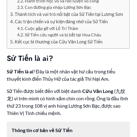
Hành trình học võ và rèn luyện võ công
Con đường gia nhập Lương Sơn Bạc
Thành tích và vai trò nổi bật của Sử Tiến tại Lương Sơn
Các trận chiến và sự kiện đáng nhớ của Sử Tiến
Cuộc gặp gỡ với Lỗ Trí Thâm
Sử Tiến cứu người và bị bắt tại Hoa Châu
Kết cục bi thương của Cửu Văn Long Sử Tiến
Sử Tiến là ai?
Sử Tiến là ai
? Đây là một nhân vật hư cấu trong tiểu
thuyết kinh điển Thủy Hử của tác giả Thi Nại Am.
Sử Tiến được biết đến với biệt danh
Cửu Văn Long
(九纹
龙) vì trên mình có hình xăm chín con rồng. Ông là đầu lĩnh
thứ 23 trong 108 vị anh hùng Lương Sơn Bạc, được sao
Thiên Vị Tinh chiếu mệnh.
Thông tin cơ bản về Sử Tiến