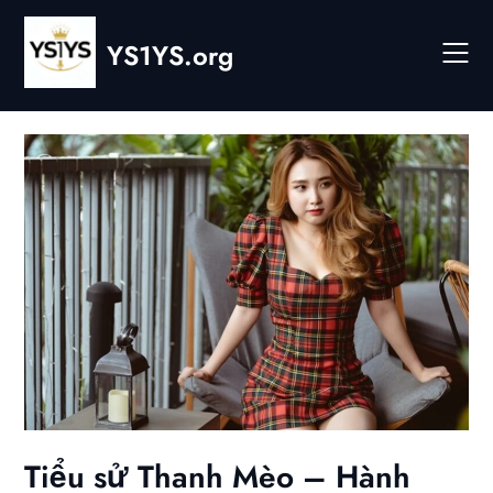
Skip
to
YS1YS.org
content
Tiểu sử Thanh Mèo – Hành