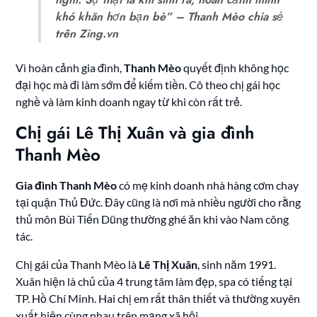
khó khăn hơn bạn bè” – Thanh Mèo chia sẻ
trên Zing.vn
Vì hoàn cảnh gia đình,
Thanh Mèo
quyết định không học
đại học mà đi làm sớm để kiếm tiền. Cô theo chị gái học
nghề và làm kinh doanh ngay từ khi còn rất trẻ.
Chị gái Lê Thị Xuân và gia đình
Thanh Mèo
Gia đình Thanh Mèo
có mẹ kinh doanh nhà hàng cơm chay
tại quận Thủ Đức. Đây cũng là nơi mà nhiều người cho rằng
thủ môn Bùi Tiến Dũng thường ghé ăn khi vào Nam công
tác.
Chị gái của Thanh Mèo là
Lê Thị Xuân
, sinh năm 1991.
Xuân hiện là chủ của 4 trung tâm làm đẹp, spa có tiếng tại
TP. Hồ Chí Minh. Hai chị em rất thân thiết và thường xuyên
xuất hiện cùng nhau trên mạng xã hội.