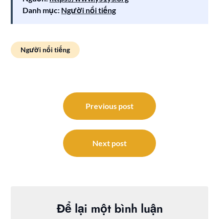
Danh mục:
Người nổi tiếng
Người nổi tiếng
Điều
hướng
Previous post
bài
viết
Next post
Để lại một bình luận