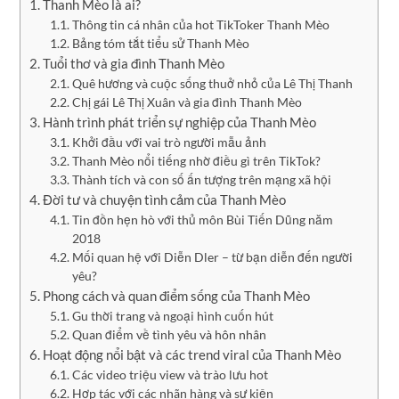
Thanh Mèo là ai?
Thông tin cá nhân của hot TikToker Thanh Mèo
Bảng tóm tắt tiểu sử Thanh Mèo
Tuổi thơ và gia đình Thanh Mèo
Quê hương và cuộc sống thuở nhỏ của Lê Thị Thanh
Chị gái Lê Thị Xuân và gia đình Thanh Mèo
Hành trình phát triển sự nghiệp của Thanh Mèo
Khởi đầu với vai trò người mẫu ảnh
Thanh Mèo nổi tiếng nhờ điều gì trên TikTok?
Thành tích và con số ấn tượng trên mạng xã hội
Đời tư và chuyện tình cảm của Thanh Mèo
Tin đồn hẹn hò với thủ môn Bùi Tiến Dũng năm
2018
Mối quan hệ với Diễn Dler – từ bạn diễn đến người
yêu?
Phong cách và quan điểm sống của Thanh Mèo
Gu thời trang và ngoại hình cuốn hút
Quan điểm về tình yêu và hôn nhân
Hoạt động nổi bật và các trend viral của Thanh Mèo
Các video triệu view và trào lưu hot
Hợp tác với các nhãn hàng và sự kiện