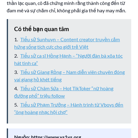
thần lạc quan, cô đã chứng minh rằng thành công đến từ
đam mê và sự chăm chỉ, không phải gia thế hay may mắn.
Có thể bạn quan tâm
Tiểu sử Sunhuyn – Content creator truyền cảm
hứng sống tích cực cho giới trẻ Việt
Tiểu sử ca sĩ Hồng Hạnh – “Người đàn bà xõa tóc
hát tình ca”
Tiểu sử Giang Rồng – Nam diễn viên chuyên đóng
vai giang hồ khét tiếng
Tiểu sử Châm Sứa – Hot TikToker “nữ hoàng
đường phố” triệu follow
Tiểu sử Phạm Trưởng – Hành trình từ Vboys đến
“ông hoàng nhạc hội chợ”
Nguồn:
https://www.ys1ys.org