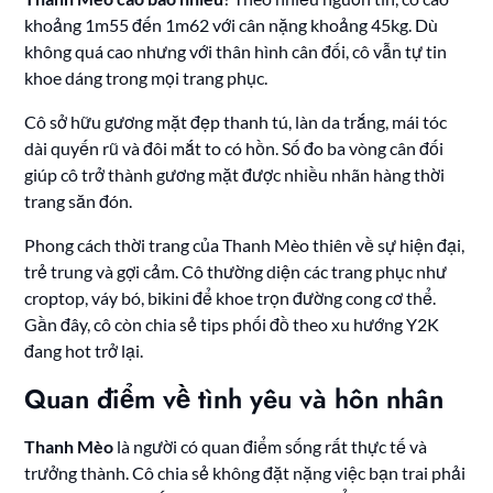
khoảng 1m55 đến 1m62 với cân nặng khoảng 45kg. Dù
không quá cao nhưng với thân hình cân đối, cô vẫn tự tin
khoe dáng trong mọi trang phục.
Cô sở hữu gương mặt đẹp thanh tú, làn da trắng, mái tóc
dài quyến rũ và đôi mắt to có hồn. Số đo ba vòng cân đối
giúp cô trở thành gương mặt được nhiều nhãn hàng thời
trang săn đón.
Phong cách thời trang của Thanh Mèo thiên về sự hiện đại,
trẻ trung và gợi cảm. Cô thường diện các trang phục như
croptop, váy bó, bikini để khoe trọn đường cong cơ thể.
Gần đây, cô còn chia sẻ tips phối đồ theo xu hướng Y2K
đang hot trở lại.
Quan điểm về tình yêu và hôn nhân
Thanh Mèo
là người có quan điểm sống rất thực tế và
trưởng thành. Cô chia sẻ không đặt nặng việc bạn trai phải