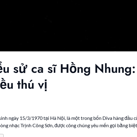
ểu sử ca sĩ Hồng Nhung:
ều thú vị
inh ngày 15/3/1970 tại Hà Nội, là một trong bốn Diva hàng đầu củ
với dòng nhạc Trịnh Công Sơn, được công chúng yêu mến gọi bằng biệ