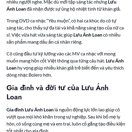
nhiều người nghe. Mặc dù mới tập sáng tác nhưng
Lưu
Ánh Loan
đã nhận được sự ủng hộ nhiệt tình từ khán giả.
Trong DVD ca nhạc “Yêu muộn”, có hai ca khúc do cô tự
sáng tác, cho thấy sự đa tài và khả năng sáng tạo của nữ ca
sĩ. Việc vừa hát vừa sáng tác giúp
Lưu Ánh Loan
có nhiều
sản phẩm mang dấu ấn cá nhân riêng.
Cô cũng đầu tư kỹ lưỡng vào các MV ca nhạc với mong
muốn mang hồn cốt Việt thông qua từng câu hát.
Lưu Ánh
Loan
hy vọng giúp nhiều khán giả trẻ biết đến và yêu thích
dòng nhạc Bolero hơn.
Gia đình và đời tư của Lưu Ánh
Loan
Gia đình Lưu Ánh Loan
là nguồn động lực lớn lao giúp cô
vượt qua mọi khó khăn trong sự nghiệp. Sau khi bố mẹ ly
hôn, cô sống cùng mẹ và em trai, luôn cố gắng tạo điều kiện
tốt nhất cho gia đình.