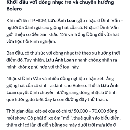
Khởi đầu với dòng nhạc trẻ và chuyển hướng
Bolero
Khi mới lên TP.HCM,
Lưu Ánh Loan
gặp nhạc sĩ Đình Văn –
người đã đánh giá cao giọng hát của cô. Nhạc sĩ Đình Văn
giới thiệu cô đến Sân khấu 126 và Trống Đồng để vừa hát
vừa học hỏi kinh nghiệm.
Ban đầu, cô thử sức với dòng nhạc trẻ theo xu hướng thời
điểm đó. Tuy nhiên,
Lưu Ánh Loan
nhanh chóng nhận ra
mình không phù hợp với thể loại này.
Nhạc sĩ Đình Văn và nhiều đồng nghiệp nhận xét rằng
giọng hát của cô sinh ra dành cho Bolero. Thế là
Lưu Ánh
Loan
quyết định chuyển hướng sang dòng nhạc trữ tình
quê hương, dù biết đây là con đường đầy thử thách.
Thời gian đầu, cát-sê của cô chỉ từ 50.000 – 70.000 đồng
mỗi show. Cô phải đi xe ôm “mối”, thuê quần áo biểu diễn,
thậm chí có lần đi diễn bằng xe máy dưới trời mưa lớn ở