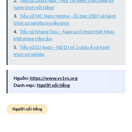
Tiểu sử Linda Ngô – Hot TikToker triệu view và
hành trình nổi tiếng
Tiểu sử MC Ngọc Hương – Én bạc 2007 và hành
trình sự nghiệp truyền hình
Tiểu sử Khang Duy – Nam ca sĩ nhóm Nét Nhạc
Mới giọng trầm ấm
Tiểu sử DJ Soda – Nữ DJ số 1 châu Á và hành
trình sự nghiệp
Nguồn:
https://www.ys1ys.org
Danh mục:
Người nổi tiếng
Người nổi tiếng