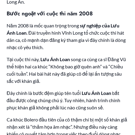
Long An.
Bước ngoặt với cuộc thi năm 2008
Năm 2008 là mốc quan trọng trong
sự nghiệp của Lưu
Ánh Loan
. Đài truyền hình Vĩnh Long tổ chức cuộc thi hát
dân ca, cô mạnh dạn đăng ký tham gia vì đây chính là dòng
nhạc cô yêu thích.
Tại cuộc thi này,
Lưu Ánh Loan
song ca cùng ca sĩ Đăng Vũ
thể hiện hai ca khúc “Không bao giờ quên anh” và “Chiều
cuối tuần”. Hai bài hát này đã giúp cô để lại ấn tượng sâu
sắc với khán giả.
Đây chính là bước đệm giúp tên tuổi
Lưu Ánh Loan
bắt
đầu được công chúng chú ý. Tuy nhiên, hành trình chinh
phục khán giả không phải lúc nào cũng suôn sẻ.
Ca khúc Bolero đầu tiên của cô thậm chí bị một số khán giả
nhận xét là “thảm họa âm nhạc”. Nhưng điều này càng
khiến cô quyết tâm hơn trong việc theo đuổi dòng nhạc