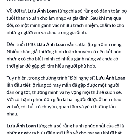
Về đời tư,
Lưu Ánh Loan
từng chia sẻ rằng cô dành toàn bộ
tuổi thanh xuân cho âm nhạc và gia đình. Sau khi mẹ qua
đời, cô một mình gánh vác nhiều trách nhiệm, chăm lo cho
những người em và cháu trong gia đình.
Đến tuổi U40,
Lưu Ánh Loan
vẫn chưa lập gia đình riêng.
Nhiều khán giả thường bình luận khuyên cô nên kết hôn,
nhưng cô cho biết mình có nhiều gánh nặng và chưa có
thời gian để gặp gỡ, tìm hiểu người phù hợp.
Tuy nhiên, trong chương trình “Đời nghệ sĩ”,
Lưu Ánh Loan
lần đầu tiết lộ rằng cô may mắn đã gặp được một người
đàn ông tốt, thương mình và hy vọng mọi thứ sẽ suôn sẻ.
Với cô, hạnh phúc đơn giản là hai người được ở bên nhau
vui vẻ, có thể trò chuyện, quan tâm và yêu thương lẫn
nhau.
Lưu Ánh Loan
từng chia sẻ rằng hạnh phúc nhất của cô là
những ngày ra bưu điện gửi tiền về cho mẹ sau khi đi hát.