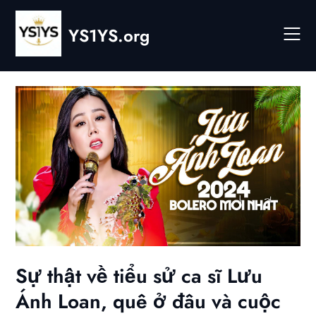
Skip
to
YS1YS.org
content
Sự thật về tiểu sử ca sĩ Lưu
Ánh Loan, quê ở đâu và cuộc