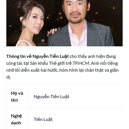
Thông tin về Nguyễn Tiến Luật
cho thấy anh hiện đang
công tác tại Sân khấu Thế giới trẻ TP.HCM. Anh nổi tiếng
nhờ lối diễn xuất hài hước, hóm hỉnh lại chân thật và giản
dị.
Họ và
Nguyễn Tiến Luật
tên
Nghệ
Tiến Luật
danh