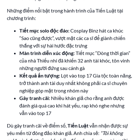
Những điểm nổi bật trong hành trình của Tiến Luật tại
chương trình:
Tiết mục solo độc đáo:
Cosplay Binz hát ca khúc
“Sao cũng được”, vượt mặt các ca sĩ để giành chiến
thắng với sự hài hước đặc trưng
Màn trình diễn xúc động:
Tiết mục “Dòng thời gian”
của nhà Thiếu nhi đã khiến 32 anh tài khóc, tôn vinh
những người đứng sau cánh gà
Kết quả ấn tượng:
Lọt vào top 17 Gia tộc toàn năng,
trở thành anh tài duy nhất không phải ca sĩ chuyên
nghiệp góp mặt trong nhóm này
Gây tranh cãi:
Nhiều khán giả cho rằng anh được
đánh giá quá cao khi hát yếu, rap khó nghe nhưng
vẫn vào top 17
Dù gây tranh cãi về điểm số,
Tiến Luật
vẫn nhận được sự
yêu mến từ đông đảo khán giả. Anh chia sẻ:
“Tôi không