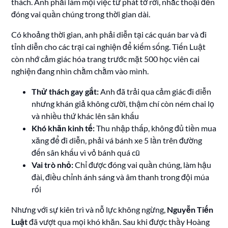
thách. Anh phải làm mọi việc từ phát tờ rơi, nhắc thoại đến
đóng vai quần chúng trong thời gian dài.
Có khoảng thời gian, anh phải diễn tại các quán bar và đi
tỉnh diễn cho các trại cai nghiện để kiếm sống. Tiến Luật
còn nhớ cảm giác hóa trang trước mặt 500 học viên cai
nghiện đang nhìn chằm chằm vào mình.
Thử thách gay gắt:
Anh đã trải qua cảm giác đi diễn
nhưng khán giả không cười, thậm chí còn ném chai lọ
và nhiều thứ khác lên sân khấu
Khó khăn kinh tế:
Thu nhập thấp, không đủ tiền mua
xăng để đi diễn, phải vá bánh xe 5 lần trên đường
đến sân khấu vì vỏ bánh quá cũ
Vai trò nhỏ:
Chỉ được đóng vai quần chúng, làm hậu
đài, điều chỉnh ánh sáng và âm thanh trong đội múa
rối
Nhưng với sự kiên trì và nỗ lực không ngừng,
Nguyễn Tiến
Luật
đã vượt qua mọi khó khăn. Sau khi được thầy Hoàng