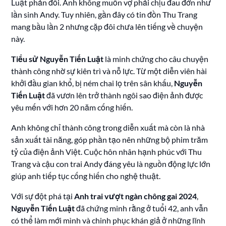
Luật phản đối. Anh không muốn vợ phải chịu đau đớn như
lần sinh Andy. Tuy nhiên, gần đây có tin đồn Thu Trang
mang bầu lần 2 nhưng cặp đôi chưa lên tiếng về chuyện
này.
Tiểu sử Nguyễn Tiến Luật
là minh chứng cho câu chuyện
thành công nhờ sự kiên trì và nỗ lực. Từ một diễn viên hài
khởi đầu gian khổ, bị ném chai lọ trên sân khấu,
Nguyễn
Tiến Luật
đã vươn lên trở thành ngôi sao điện ảnh được
yêu mến với hơn 20 năm cống hiến.
Anh không chỉ thành công trong diễn xuất mà còn là nhà
sản xuất tài năng, góp phần tạo nên những bộ phim trăm
tỷ của điện ảnh Việt. Cuộc hôn nhân hạnh phúc với Thu
Trang và cậu con trai Andy đáng yêu là nguồn động lực lớn
giúp anh tiếp tục cống hiến cho nghệ thuật.
Với sự đột phá tại
Anh trai vượt ngàn chông gai 2024
,
Nguyễn Tiến Luật
đã chứng minh rằng ở tuổi 42, anh vẫn
có thể làm mới mình và chinh phục khán giả ở những lĩnh