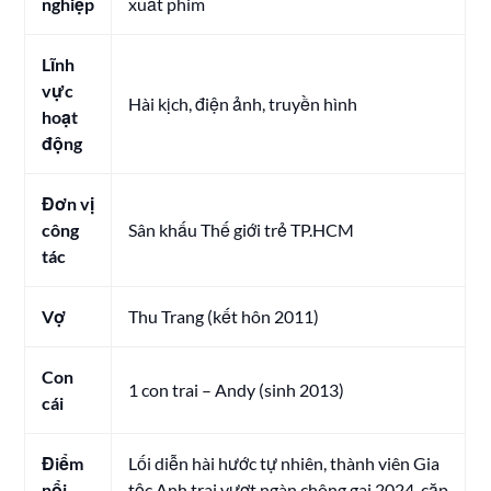
nghiệp
xuất phim
Lĩnh
vực
Hài kịch, điện ảnh, truyền hình
hoạt
động
Đơn vị
công
Sân khấu Thế giới trẻ TP.HCM
tác
Vợ
Thu Trang (kết hôn 2011)
Con
1 con trai – Andy (sinh 2013)
cái
Điểm
Lối diễn hài hước tự nhiên, thành viên Gia
nổi
tộc Anh trai vượt ngàn chông gai 2024, cặp