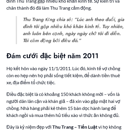
đình Thu Trang gặp nhiều khó khăn kinh tế. Sự kiên trì và
chân thành đó đã làm Thu Trang cảm động.
Thu Trang từng chia sẻ: “Lúc anh theo đuổi, gia
đình tôi gặp nhiều khó khăn kinh tế. Tuy nhiên,
anh luôn bên cạnh, ngày ngày chở tôi đi diễn.
Tôi cảm động bởi điều đó.”
Đám cưới đặc biệt năm 2011
Họ kết hôn vào ngày 11/1/2011. Lúc đó, kinh tế vợ chồng
còn eo hẹp nên họ phải sống tiết kiệm, để dành tiền thuê
xe, địa điểm tổ chức tiệc.
Điều đặc biệt là có khoảng 150 khách không mời – vốn là
người dân lân cận và khán giả – đã xin vào gặp mặt hai vợ
chồng. Nhà hàng phải kê thêm 15 bàn dọc hành lang để
khách ngồi và mua thêm hủ tiếu xào vì thức ăn không đủ.
Đây là kỷ niệm đẹp với
Thu Trang – Tiến Luật
vì họ không