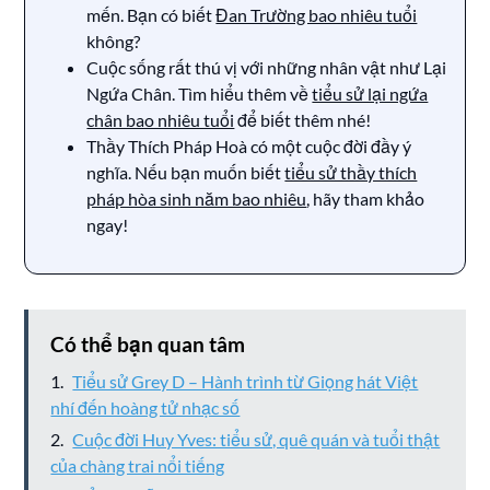
mến. Bạn có biết
Đan Trường bao nhiêu tuổi
không?
Cuộc sống rất thú vị với những nhân vật như Lại
Ngứa Chân. Tìm hiểu thêm về
tiểu sử lại ngứa
chân bao nhiêu tuổi
để biết thêm nhé!
Thầy Thích Pháp Hoà có một cuộc đời đầy ý
nghĩa. Nếu bạn muốn biết
tiểu sử thầy thích
pháp hòa sinh năm bao nhiêu
, hãy tham khảo
ngay!
Có thể bạn quan tâm
Tiểu sử Grey D – Hành trình từ Giọng hát Việt
nhí đến hoàng tử nhạc số
Cuộc đời Huy Yves: tiểu sử, quê quán và tuổi thật
của chàng trai nổi tiếng