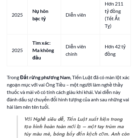
Hơn 211
Nụ hôn
tỷ đồng
2025
Diễn viên
bạc tỷ
(Tết Ất
Tỵ)
Tìm xác:
Diễn viên
Hơn 42 tỷ
2025
Ma không
chính
đồng
đầu
Trong
Đất rừng phương Nam
, Tiến Luật đã có màn lột xác
ngoạn mục với vai Ông Tiều – một người làm nghề thầy
thuốc và mài võ có tính cách giàu khí khái. Vai diễn này
đánh dấu sự chuyển đổi hình tượng của anh sau những vai
hài làm nên tên tuổi.
Với
Nghề siêu dễ
, Tiến Luật xuất hiện trong
tạo hình hoàn toàn mới lạ – một tay trùm ma
túy màu mè, bóng bẩy đến kệch cỡm. Anh còn