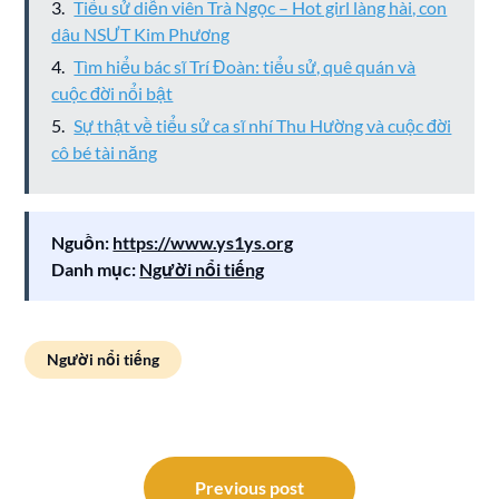
Tiểu sử diễn viên Trà Ngọc – Hot girl làng hài, con
dâu NSƯT Kim Phương
Tìm hiểu bác sĩ Trí Đoàn: tiểu sử, quê quán và
cuộc đời nổi bật
Sự thật về tiểu sử ca sĩ nhí Thu Hường và cuộc đời
cô bé tài năng
Nguồn:
https://www.ys1ys.org
Danh mục:
Người nổi tiếng
Người nổi tiếng
Điều
hướng
Previous post