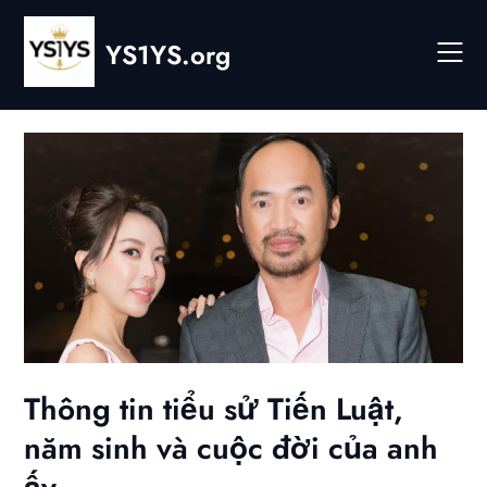
Skip
to
YS1YS.org
content
Thông tin tiểu sử Tiến Luật,
năm sinh và cuộc đời của anh