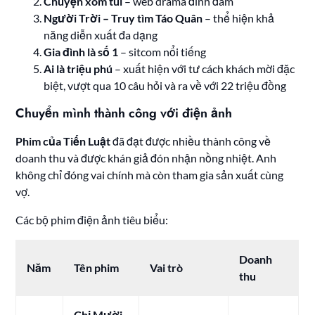
Chuyện xóm tui
– web drama đình đám
Người Trời – Truy tìm Táo Quân
– thể hiện khả
năng diễn xuất đa dạng
Gia đình là số 1
– sitcom nổi tiếng
Ai là triệu phú
– xuất hiện với tư cách khách mời đặc
biệt, vượt qua 10 câu hỏi và ra về với 22 triệu đồng
Chuyển mình thành công với điện ảnh
Phim của Tiến Luật
đã đạt được nhiều thành công về
doanh thu và được khán giả đón nhận nồng nhiệt. Anh
không chỉ đóng vai chính mà còn tham gia sản xuất cùng
vợ.
Các bộ phim điện ảnh tiêu biểu:
Doanh
Năm
Tên phim
Vai trò
thu
Chị Mười