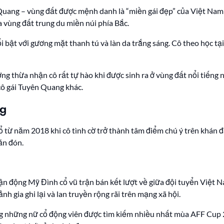
Quang – vùng đất được mệnh danh là “miền gái đẹp” của Việt Nam vớ
a vùng đất trung du miền núi phía Bắc.
 bật với gương mặt thanh tú và làn da trắng sáng. Cô theo học tại
g thừa nhận cô rất tự hào khi được sinh ra ở vùng đất nổi tiếng n
cô gái Tuyên Quang khác.
ng
 từ năm 2018 khi cô tình cờ trở thành tâm điểm chú ý trên khán đà
ăn đón.
n động Mỹ Đình cổ vũ trận bán kết lượt về giữa đội tuyển Việt Na
 gia ghi lại và lan truyền rộng rãi trên mạng xã hội.
g những nữ cổ động viên được tìm kiếm nhiều nhất mùa AFF Cup 2