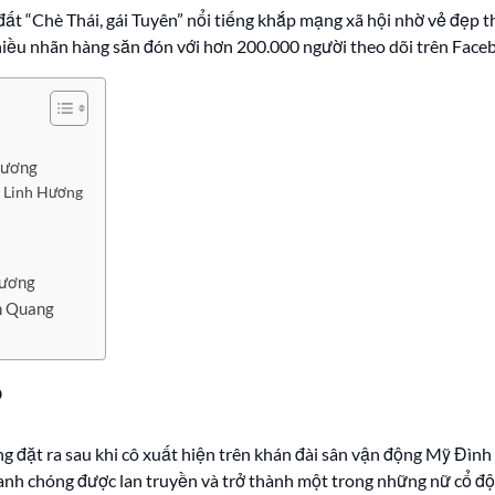
 đất “Chè Thái, gái Tuyên” nổi tiếng khắp mạng xã hội nhờ vẻ đẹp
iều nhãn hàng săn đón với hơn 200.000 người theo dõi trên Face
 Hương
n Linh Hương
Hương
ên Quang
?
g đặt ra sau khi cô xuất hiện trên khán đài sân vận động Mỹ Đìn
nh chóng được lan truyền và trở thành một trong những nữ cổ độ