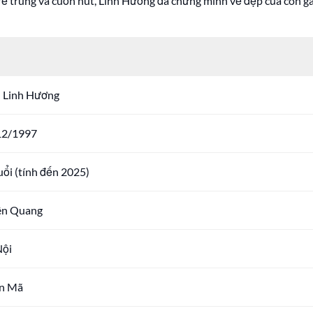
 trẻ trung và cuốn hút, Linh Hương đã chứng minh vẻ đẹp của con
 Linh Hương
12/1997
uổi (tính đến 2025)
ên Quang
Nội
n Mã