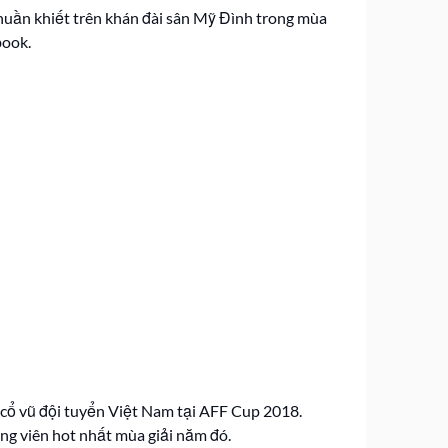
 thuần khiết trên khán đài sân Mỹ Đình trong mùa
book.
h cổ vũ đội tuyển Việt Nam tại AFF Cup 2018.
ng viên hot nhất mùa giải năm đó.