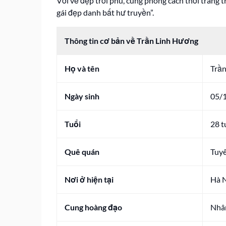
Với vẻ đẹp trời phú, cùng phong cách thời trang
gái đẹp danh bất hư truyền”.
Thông tin cơ bản về Trần Linh Hương
Họ và tên
Trần
Ngày sinh
05/
Tuổi
28 t
Quê quán
Tuy
Nơi ở hiện tại
Hà 
Cung hoàng đạo
Nhâ