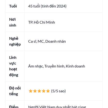
Tuổi
45 tuổi (tính đến 2024)
Nơi
TP. Hồ Chí Minh
sinh
Nghề
Ca sĩ, MC, Doanh nhân
nghiệp
Lĩnh
vực
Âm nhạc, Truyền hình, Kinh doanh
hoạt
động
Độ nổi
(5/5 sao)
tiếng
Điểm
Người Việt Nam duy nhất hát cùng