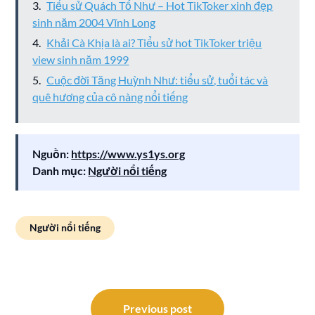
Tiểu sử Quách Tố Như – Hot TikToker xinh đẹp
sinh năm 2004 Vĩnh Long
Khải Cà Khịa là ai? Tiểu sử hot TikToker triệu
view sinh năm 1999
Cuộc đời Tăng Huỳnh Như: tiểu sử, tuổi tác và
quê hương của cô nàng nổi tiếng
Nguồn:
https://www.ys1ys.org
Danh mục:
Người nổi tiếng
Người nổi tiếng
Điều
hướng
Previous post