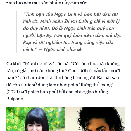
Đen tạo nên một sản phẩm đầy cảm xúc.
“Tình bạn của Ngọc Linh và Đen bắt đầu rất
tình cờ. Mình nhận lời với Cường chỉ vì một lý
do duy nhất. Đó là Ngọc Linh trân quý con
người bạn ấy, trân quý luôn niềm đam mê đọc
Rap và rất nghiêm túc trong công việc của
mình.” – Ngọc Linh chia sẻ
Ca khúc “Mười năm” với câu hát “Có cánh hoa nào không
tàn, có giấc mơ nào không tan? Cuộc đời có mấy lần mười
năm?” đã chạm đến trái tim hàng triệu người. Bài hát sau
đó còn được sử dụng làm nhạc phim “Rừng thế mạng”
(2021) với phiên bản phối bởi dàn nhạc giao hưởng
Bulgaria.