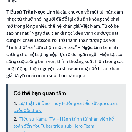
Tiểu sử Trần Ngọc Linh
là câu chuyện về một tài năng âm
nhạc từ thuở nhỏ, người đã để lại dấu ấn không thể phai
mờ trong lòng nhiều thế hệ khán giả Việt Nam. Từ cô bé
sao nhí hát “Ngày đầu tiên đi học”, đến vinh dự được hát
cùng Michael Jackson, rồi trở thành thần tượng 8X với
“Tình thơ” và “Lựa chọn một vì sao” –
Ngọc Linh
là minh
chứng cho một sự nghiệp rực rỡ dù ngắn ngủi. Hiện tại, cô
sống cuộc sống bình yên, thỉnh thoảng xuất hiện trong các
hoạt động thiện nguyện và show âm nhạc để tri ân khán
giả đã yêu mến mình suốt bao năm qua.
Có thể bạn quan tâm
Sự thật về Đào Thuý Hường và tiểu sử, quê quán,
cuộc đời thú vị
Tiểu sử Kamui TV – Hành trình từ nhân viên kế
toán đến YouTuber triệu sub Hero Team