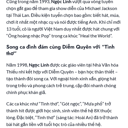
Cũng trong năm 1993,
Ngọc Linh
vượt qua vòng tuyển
chọn gắt gao để tham gia show diễn của Michael Jackson
tại Thái Lan. Điều kiện tuyển chọn bao gồm: biết hát, múa,
chơi ít nhất một nhạc cụ và nói được tiếng Anh. Khi chỉ mới
13 tuổi, cô là người Việt Nam duy nhất được hát chung với
“Ông hoàng nhạc Pop” trong ca khúc “Heal the World”.
Song ca đình đám cùng Diễm Quyên với “Tình
thơ”
Năm 1998,
Ngọc Linh
được các giáo viên tại Nhà Văn hóa
Thiếu nhi kết hợp với Diễm Quyên – bạn học thân thiết –
tạo thành đôi song ca. Với ngoại hình xinh xắn, giọng hát
trong trẻo và phong cách trẻ trung, cặp đôi nhanh chóng
chinh phục khán giả.
Các ca khúc như “Tình thơ”, “Gót ngọc”, “Mưa phố” trở
thành hit được giới học sinh, sinh viên thế hệ 8X thuộc
lòng. Đặc biệt, “Tình thơ” (sáng tác: Hoài An) đã trở thành
bài hát gắn liền với tuổi học trò của nhiều thế hệ.