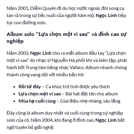
Năm 2001, Diễm Quyên đi du học nước ngoài, đôi song ca
tan rã trong sự tiếc nuối của người hâm mộ.
Ngọc Linh
tiếp
tục con đường solo.
Album solo “Lựa chọn một vì sao” và đỉnh cao sự
nghiệp
Năm 2003,
Ngọc Linh
cho ra mắt album đầu tay “Lựa chọn
một vì sao” do nhạc sĩ Nguyễn Hà phối khí và biên tập, phát
hành bởi Trung tâm băng nhạc Vafaco. Album nhanh chóng
thành công vang dội với nhiều bản hit:
Rồi từ đây
– Ca khúc trữ tình được yêu thích
Lựa chọn một vì sao
– Bài hát đặt tên cho album
Mùa hạ cuối cùng
– Giai điệu nhẹ nhàng, sâu lắng
Đây cũng là album duy nhất và cuối cùng trong sự nghiệp
solo của cô. Năm 2004, khi đang ở đỉnh cao,
Ngọc Linh
bất
ngờ tuyên bố giải nghệ.