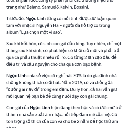
trang như Belano, Samuel&Kelvin, Bossini.
Trước đó,
Ngọc Linh
từng có mối tình được dư luận quan
tâm với nhạc sĩ Nguyễn Hà – người đã hỗ trợ cô trong
album “Lựa chọn một vì sao”.
Sau khi kết hôn, cô sinh con gái đầu lòng. Tuy nhiên, chỉ một
tháng sau khi sinh, cô phát hiện có khối u ở mũi và phải trải
qua ca phẫu thuật nhiều rủi ro. Cô từng 2 lần cạo đầu để
điều trị và cầu nguyện cho cha qua cơn bạo bệnh.
Ngọc Linh
chia sẻ việc cô nghỉ hát 70% là do gia đình nhà
chồng không thích cô đi hát. Năm 2019, cô và chồng đã
“đường ai nấy đi” trong êm đềm. Dù ly hôn, cả hai vẫn giữ
mối quan hệ bạn bè để cùng nuôi dạy con gái chung.
Con gái của
Ngọc Linh
hiện đang theo học và có ước mơ trở
thành nhà sản xuất âm nhạc, nối tiếp đam mê của mẹ. Cô
tôn trọng sở thích của con và cho bé 2 năm để học thử âm
nhạc.