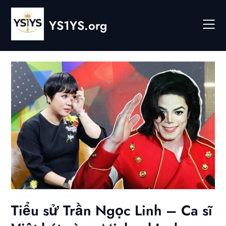
Skip
to
YS1YS.org
content
Tiểu sử Trần Ngọc Linh – Ca sĩ