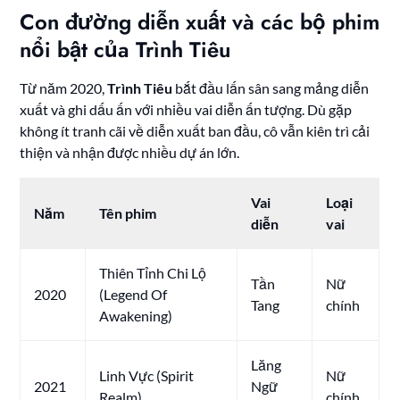
Con đường diễn xuất và các bộ phim
nổi bật của Trình Tiêu
Từ năm 2020,
Trình Tiêu
bắt đầu lấn sân sang mảng diễn
xuất và ghi dấu ấn với nhiều vai diễn ấn tượng. Dù gặp
không ít tranh cãi về diễn xuất ban đầu, cô vẫn kiên trì cải
thiện và nhận được nhiều dự án lớn.
Vai
Loại
Năm
Tên phim
diễn
vai
Thiên Tỉnh Chi Lộ
Tần
Nữ
2020
(Legend Of
Tang
chính
Awakening)
Lăng
Linh Vực (Spirit
Nữ
2021
Ngữ
Realm)
chính