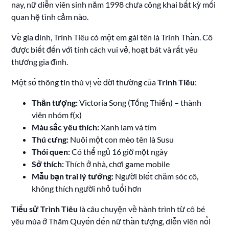
nay, nữ diễn viên sinh năm 1998 chưa công khai bất kỳ mối
quan hệ tình cảm nào.
Về gia đình, Trình Tiêu có một em gái tên là Trình Thần. Cô
được biết đến với tính cách vui vẻ, hoạt bát và rất yêu
thương gia đình.
Một số thông tin thú vị về đời thường của
Trình Tiêu
:
Thần tượng:
Victoria Song (Tống Thiến) – thành
viên nhóm f(x)
Màu sắc yêu thích:
Xanh lam và tím
Thú cưng:
Nuôi một con mèo tên là Susu
Thói quen:
Có thể ngủ 16 giờ một ngày
Sở thích:
Thích ở nhà, chơi game mobile
Mẫu bạn trai lý tưởng:
Người biết chăm sóc cô,
không thích người nhỏ tuổi hơn
Tiểu sử Trình Tiêu
là câu chuyện về hành trình từ cô bé
yêu múa ở Thâm Quyến đến nữ thần tượng, diễn viên nổi