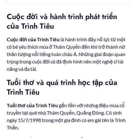
Cuộc đời và hành trình phát triển
của Trình Tiêu
Cuộc đời của Trình Tiêu
là hành trình đầy nỗ lực từ một
cô bé yêu thích múa ở Thâm Quyến đến khi trở thành nữ
thần tượng nổi tiếng toàn châu Á. Những giai đoạn quan
trọng trong cuộc đời cô đã định hình nên một nghệ sĩ tài
năng và đa tài.
Tuổi thơ và quá trình học tập của
Trình Tiêu
Tuổi thơ của Trình Tiêu
gắn liền với những điệu múa cổ
truyền tại quê nhà Thâm Quyến, Quảng Đông. Cô sinh
ngày 15/7/1998 trong một gia đình có em gái tên là Trình
Thần.