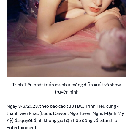
Trình Tiêu phát triển mạnh ở mảng diễn xuất và show
truyền hình
Ngày 3/3/2023, theo báo cáo từ JTBC, Trình Tiêu cùng 4
thành viên khác (Luda, Dawon, Ngô Tuyên Nghi, Mạnh Mỹ
Kỳ) đã quyết định không gia hạn hợp đồng với Starship
Entertainment.