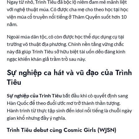
Ngay từ nhỏ, Trình Tiêu đã bộc lộ niềm đam mê mãnh liệt
với nghệ thuật múa. Cô được cha mẹ cho theo học tại học
viện múa cổ truyền nổi tiếng ở Thâm Quyến suốt hơn 10
năm.
Ngoài múa dân tộc, cô còn được học thể dục dụng cụ tại
trường võ thuật địa phương. Chính nền tảng vững chắc
này đã giúp Trình Tiêu sở hữu biệt tài uốn dẻo đáng kinh
ngạc khiến khán giả trầm trồ sau này.
Sự nghiệp ca hát và vũ đạo của Trình
Tiêu
Sự nghiệp của Trình Tiêu
bắt đầu khi cô quyết định sang
Hàn Quốc để theo đuổi ước mơ trở thành thần tượng.
Hành trình từ thực tập sinh đến idol nổi tiếng là chuỗi ngày
gian khổ nhưng đầy ý nghĩa.
Trình Tiêu debut cùng Cosmic Girls (WJSN)