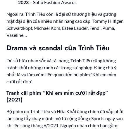
2023
– Sohu Fashion Awards
Ngoài ra, Trình Tiêu còn là đại sứ thương hiệu và gương
mặt đại diện của nhiều nhãn hàng cao cấp: Tommy Hilfiger,
Schwarzkopf, Michael Kors, Estee Lauder, Fendi, Puma,
Vaseline…
Drama và scandal của Trình Tiêu
Dù sở hữu nhan sắc và tài năng,
Trình Tiêu
cũng không
tránh khỏi những tranh cãi trong sự nghiệp. Đáng chú ý
nhất là vụ lùm xùm liên quan đến bộ phim “Khi em mỉm
cười rất đẹp”.
Tranh cãi phim “Khi em mỉm cười rất đẹp”
(2021)
Bộ phim do Trình Tiêu và Hứa Khải đóng chính đã vấp phải
làn sóng tẩy chay mạnh mẽ từ cộng đồng eSports ngay sau
khi lên sóng tháng 6/2021. Nguyên nhân chính bao gồm: