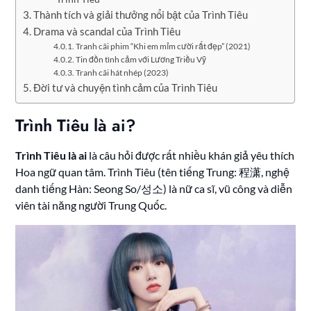
Thành tích và giải thưởng nổi bật của Trình Tiêu
Drama và scandal của Trình Tiêu
Tranh cãi phim “Khi em mỉm cười rất đẹp” (2021)
Tin đồn tình cảm với Lương Triều Vỹ
Tranh cãi hát nhép (2023)
Đời tư và chuyện tình cảm của Trình Tiêu
Trình Tiêu là ai?
Trình Tiêu là ai
là câu hỏi được rất nhiều khán giả yêu thích
Hoa ngữ quan tâm. Trình Tiêu (tên tiếng Trung: 程潇, nghệ
danh tiếng Hàn: Seong So/성소) là nữ ca sĩ, vũ công và diễn
viên tài năng người Trung Quốc.