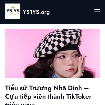
Skip
to
YS1YS.org
content
Tiểu sử Trương Nhã Dinh –
Cựu tiếp viên thành TikToker
triệu view