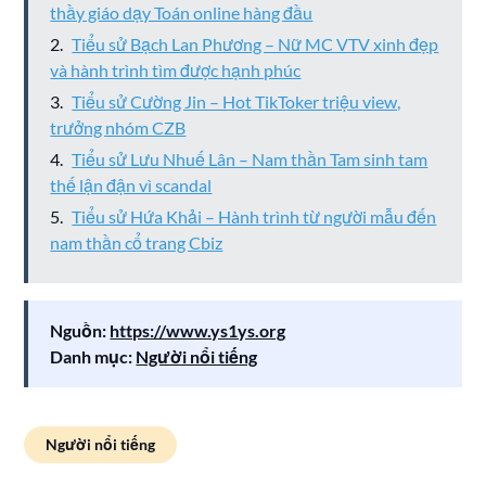
thầy giáo dạy Toán online hàng đầu
Tiểu sử Bạch Lan Phương – Nữ MC VTV xinh đẹp
và hành trình tìm được hạnh phúc
Tiểu sử Cường Jin – Hot TikToker triệu view,
trưởng nhóm CZB
Tiểu sử Lưu Nhuế Lân – Nam thần Tam sinh tam
thế lận đận vì scandal
Tiểu sử Hứa Khải – Hành trình từ người mẫu đến
nam thần cổ trang Cbiz
Nguồn:
https://www.ys1ys.org
Danh mục:
Người nổi tiếng
Người nổi tiếng