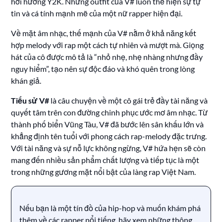
hơi hướng Y2K. Những outfit của V# luôn thể hiện sự tự
tin và cá tính mạnh mẽ của một nữ rapper hiện đại.
Về mặt âm nhạc, thế mạnh của V# nằm ở khả năng kết
hợp melody với rap một cách tự nhiên và mượt mà. Giọng
hát của cô được mô tả là “nhỏ nhẹ, nhẹ nhàng nhưng đầy
nguy hiểm”, tạo nên sự độc đáo và khó quên trong lòng
khán giả.
Tiểu sử V#
là câu chuyện về một cô gái trẻ đầy tài năng và
quyết tâm trên con đường chinh phục ước mơ âm nhạc. Từ
thành phố biển Vũng Tàu, V# đã bước lên sân khấu lớn và
khẳng định tên tuổi với phong cách rap-melody đặc trưng.
Với tài năng và sự nỗ lực không ngừng, V# hứa hẹn sẽ còn
mang đến nhiều sản phẩm chất lượng và tiếp tục là một
trong những gương mặt nổi bật của làng rap Việt Nam.
Nếu bạn là một tín đồ của hip-hop và muốn khám phá
thêm về các rapper nổi tiếng, hãy xem những thông