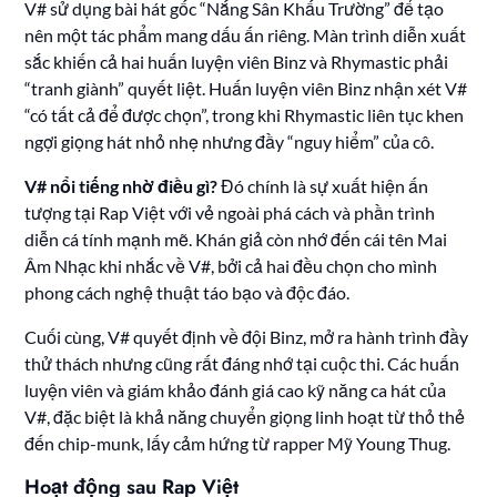
V# sử dụng bài hát gốc “Nắng Sân Khấu Trường” để tạo
nên một tác phẩm mang dấu ấn riêng. Màn trình diễn xuất
sắc khiến cả hai huấn luyện viên Binz và Rhymastic phải
“tranh giành” quyết liệt. Huấn luyện viên Binz nhận xét V#
“có tất cả để được chọn”, trong khi Rhymastic liên tục khen
ngợi giọng hát nhỏ nhẹ nhưng đầy “nguy hiểm” của cô.
V# nổi tiếng nhờ điều gì?
Đó chính là sự xuất hiện ấn
tượng tại Rap Việt với vẻ ngoài phá cách và phần trình
diễn cá tính mạnh mẽ. Khán giả còn nhớ đến cái tên Mai
Âm Nhạc khi nhắc về V#, bởi cả hai đều chọn cho mình
phong cách nghệ thuật táo bạo và độc đáo.
Cuối cùng, V# quyết định về đội Binz, mở ra hành trình đầy
thử thách nhưng cũng rất đáng nhớ tại cuộc thi. Các huấn
luyện viên và giám khảo đánh giá cao kỹ năng ca hát của
V#, đặc biệt là khả năng chuyển giọng linh hoạt từ thỏ thẻ
đến chip-munk, lấy cảm hứng từ rapper Mỹ Young Thug.
Hoạt động sau Rap Việt