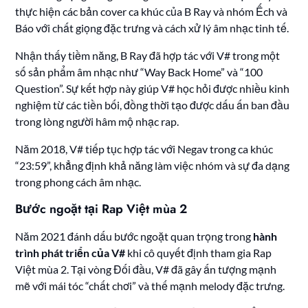
thực hiện các bản cover ca khúc của B Ray và nhóm Ếch và
Báo với chất giọng đặc trưng và cách xử lý âm nhạc tinh tế.
Nhận thấy tiềm năng, B Ray đã hợp tác với V# trong một
số sản phẩm âm nhạc như “Way Back Home” và “100
Question”. Sự kết hợp này giúp V# học hỏi được nhiều kinh
nghiệm từ các tiền bối, đồng thời tạo được dấu ấn ban đầu
trong lòng người hâm mộ nhạc rap.
Năm 2018, V# tiếp tục hợp tác với Negav trong ca khúc
“23:59”, khẳng định khả năng làm việc nhóm và sự đa dạng
trong phong cách âm nhạc.
Bước ngoặt tại Rap Việt mùa 2
Năm 2021 đánh dấu bước ngoặt quan trọng trong
hành
trình phát triển của V#
khi cô quyết định tham gia Rap
Việt mùa 2. Tại vòng Đối đầu, V# đã gây ấn tượng mạnh
mẽ với mái tóc “chất chơi” và thế mạnh melody đặc trưng.