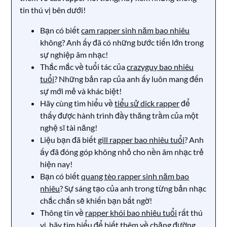
tin thú vị bên dưới!
Bạn có biết
cam rapper sinh năm bao nhiêu
không? Anh ấy đã có những bước tiến lớn trong
sự nghiệp âm nhạc!
Thắc mắc về tuổi tác của
crazyguy bao nhiêu
tuổi
? Những bản rap của anh ấy luôn mang đến
sự mới mẻ và khác biệt!
Hãy cùng tìm hiểu về
tiểu sử dick rapper
để
thấy được hành trình đầy thăng trầm của một
nghệ sĩ tài năng!
Liệu bạn đã biết
gill rapper bao nhiêu tuổi
? Anh
ấy đã đóng góp không nhỏ cho nền âm nhạc trẻ
hiện nay!
Bạn có biết
quang tèo rapper sinh năm bao
nhiêu
? Sự sáng tạo của anh trong từng bản nhạc
chắc chắn sẽ khiến bạn bất ngờ!
Thông tin về
rapper khói bao nhiêu tuổi
rất thú
vị, hãy tìm hiểu để biết thêm về chặng đường