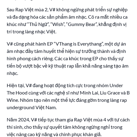
Sau Rap Việt mùa 2, V# không ngừng phát triển sự nghiệp
và đa dạng hóa các sản phẩm âm nhạc. Cô ra mắt nhiều ca
khúc như “Thủ Ngữ”, “Wish”, “Gummy Bear”, khẳng định vị
trí trong làng nhạc Việt.
V# cũng phát hành EP “VThang is Everythang”, một dự án
âm nhạc đầy tâm huyết thể hiện sự trưởng thành và định
hình phong cách riêng. Các ca khúc trong EP cho thấy sự
tiến bộ vượt bậc về kỹ thuật rap lẫn khả năng sáng tạo âm
nhạc.
Hiện tại, V# đang hoạt động tích cực trong nhóm Under
The Hood cùng với các nghệ sĩ như Minh Lai, Liu Grace và B
Wine. Nhóm tạo nên một thế lực đáng gờm trong làng rap
underground Việt Nam.
Năm 2024, V# tiếp tục tham gia Rap Việt mùa 4 với tư cách
thí sinh, cho thấy sự quyết tâm không ngừng nghỉ trong
việc nâng cao kỹ năng và chinh phục khán giả.