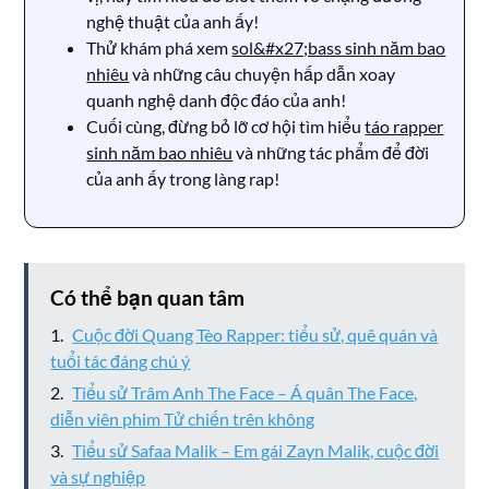
nghệ thuật của anh ấy!
Thử khám phá xem
sol&#x27;bass sinh năm bao
nhiêu
và những câu chuyện hấp dẫn xoay
quanh nghệ danh độc đáo của anh!
Cuối cùng, đừng bỏ lỡ cơ hội tìm hiểu
táo rapper
sinh năm bao nhiêu
và những tác phẩm để đời
của anh ấy trong làng rap!
Có thể bạn quan tâm
Cuộc đời Quang Tèo Rapper: tiểu sử, quê quán và
tuổi tác đáng chú ý
Tiểu sử Trâm Anh The Face – Á quân The Face,
diễn viên phim Tử chiến trên không
Tiểu sử Safaa Malik – Em gái Zayn Malik, cuộc đời
và sự nghiệp